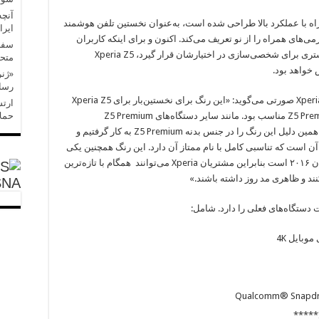
آنچه
مراه با عملکرد بالا طراحی شده است، به‌عنوان نخستین تلفن هوشمند
ایرا
‌های همراه را از نو تعریف می‌کند. اکنون و برای اینکه کاربران
سفر 
یشتری برای شخصی‌سازی در اختیارشان قرار گیرد،
Xperia Z5
متحد
خواهد بود.
«ژنر
رسان
Xper
صورتی می‌گوید: «این رنگ برای نخستین‌بار برای
Xperia Z5
ارتش
حملا
Z5 Pre
مناسب بود. مانند سایر دستگاه‌های
Z5 Premium
همین دلیل این رنگ را در جنس بدنه
Z5 Premium
به کار گرفتیم و
ن است که تناسبی کامل با نام ممتاز آن دارد. این رنگ همچنین یکی
Xperia
می‌توانند همگام با تازه‌ترین
ند و ظاهری مد روز داشته باشند.»
SNA
تگاه‌های فعلی را دارد. شامل:
 موبایل
4K
Qualcomm® Snapd
*****