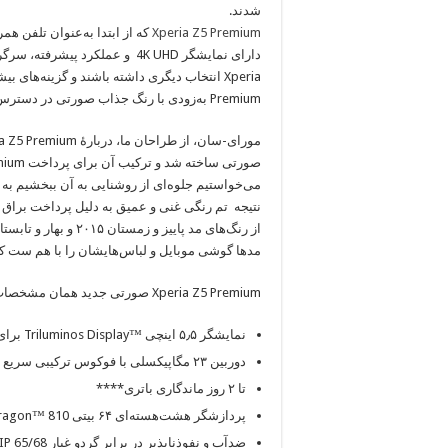
شدند.
Xperia Z5 Premium
که از ابتدا به‌عنوان تلفن ه
دارای نمایشگر
4K UHD
و عملکرد پیشرفته، سرگرمی
Xperia
انتخاب دیگری داشته باشند و گزینه‌های ب
Premium
به‌زودی با رنگ جذاب صورتی در دسترس 
مورای-سان، از طراحان ما، دربارهٔ
ia Z5 Premium
صورتی ساخته شد و ترکیب آن برای پرداخت
mium
می‌خواستیم جلوه‌ای از روشنایی به آن ببخشیم به 
نتیجه تم رنگی غنی و عمیق به دلیل پرداخت براق آ
از رنگ‌های مد پاییز و زمستان ۲۰۱۵ و بهار و تابستان ۲۰۱۶ است بنابراین مشتریان
مدها گوشی موبایل و لباس‌هایشان را با هم ست کن
Xperia Z5 Premium
صورتی جدید همان مشخصات دس
نمایشگر ۵٫۵ اینچی
Triluminos Display™
برای
دوربین ۲۳ مگاپیکسلی با فوکوس ترکیبی سریع
تا ۲ روز ماندگاری باتری****
پردازشگر هشت‌هسته‌ای ۶۴ بیتی
ragon™ 810
ضدآب و نفوذناپذیر در برابر گردو غبار
IP 65/68