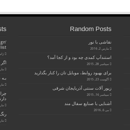
sts
Random Posts
نقاشی با نور
ign
list
مارس 2, 2016
ژانویه 
استندآپ کمدی چه بود و از کجا آمد؟
اگر 
سپتامبر 28, 2015
مارس 28
برای بهبود روابط، موبایل تان را کنار بگذارید
بـه 
آگوست 23, 2015
مارس 28
زیور آلات سنتی آذربایجان شرقی
چرا
سپتامبر 16, 2015
دارن
آشنایی با صنایع سفال مند
مارس 28
می 6, 2016
رنگ 
مارس 28