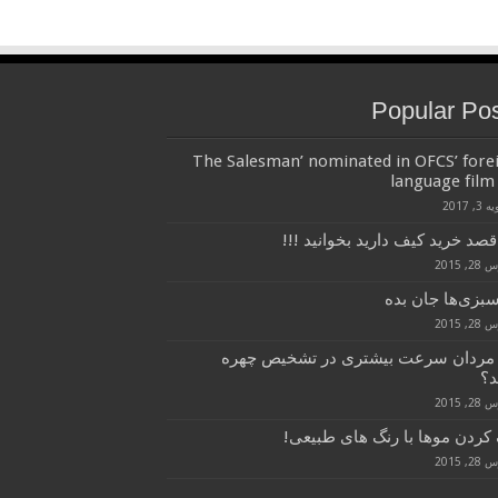
Popular Po
‘The Salesman’ nominated in OFCS’ fore
language film 
3, 2017
قصد خرید کیف دارید بخوانید !!!
, 2015
سبزی‌ها جان بده
, 2015
 مردان سرعت بیشتری در تشخیص چهره
د؟
, 2015
کردن موها با رنگ های طبیعی!
, 2015