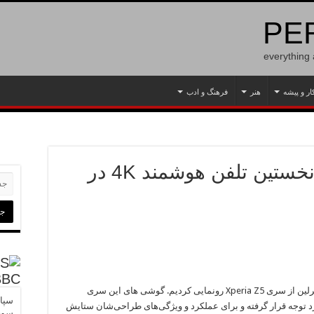
PER
everything
ار و پیشه
هنر
فرهنگ و ادب
Xperia Z5 Premium، نخستین تلفن هوشمند 4K در
BBC
ما در سپتامبر گذشته و در نمایشگاه IFA 2015 در برلین از سری Xperia Z5 رونمایی کردیم. گوشی های این سری
سپاه
ورد توجه قرار گرفته و برای عملکرد و ویژگی‌های طراحی‌شان ستایش
سوی 