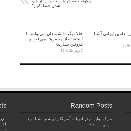
چگونه کامپیوتر فرزند خود را از هک
شدن حفظ کنیم؟
رین دامین ایرانی آشنا
حالا دیگر دانشمندان می‌توانند با
استفاده از مخمرها، مورفین و
هروئین بسازند!
ژوئن 22, 2016
sts
Random Posts
مارک تواین، پدر ادبیات آمریکا را بیشتر بشناسید
ign
list
نوامبر 30, 2015
ژانویه 