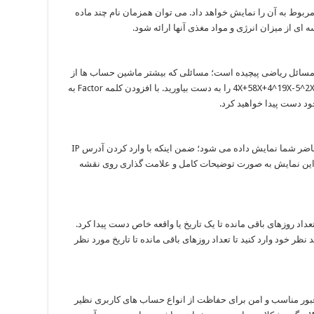
 مربوط به آن را نمایش خواهد داد. می توان همزمان نام چند ماده
ای از میزان انرژی و مواد مغذی آنها ارائه شود.
اسب برای حل مسائل ریاضی پیچیده است؛ مسائلی که بیشتر ماشین حساب ها از
حل آن بازمی مانند. می خواهید فاکتور عبارت 12^4X+58X+4^19X-5^2X را به دست بیاورید. با افزودن کلمه Factor به
د دست پیدا خواهید کرد.
با تایپ Where Am I جرییات کاملی از مکان حال حاضر شما نمایش داده می شود؛ ضمن اینکه با وارد کردن آدرس IP
ای IP مختلف باخبر شد. این نمایش به صورت توضیحات کامل و علامت گذاری روی نقشه
عداد روزهای باقی مانده تا یک تاریخ یا واقعه خاص دست پیدا کرد.
Days Unt را پیش از روز مد نظر خود وارد کنید تا تعداد روزهای باقی مانده تا تاریخ مورد نظر
بور مناسب و امن برای حفاظت از انواع حساب های کاربری نظیر