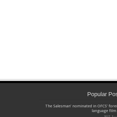
Popular Po
‘The Salesman’ nominated in OFCS’ fore
language film 
3, 2017