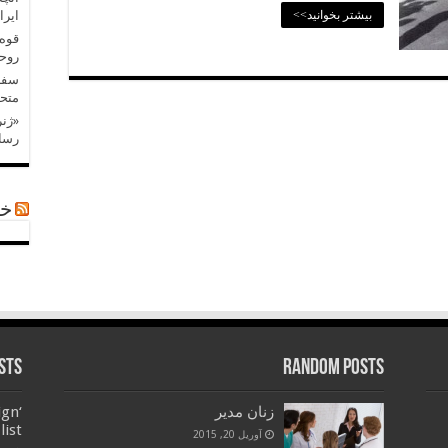
بیشتر بخوانید>>
ایرا
قوه 
روح
سفر 
متحد
«ژنر
رسان
خب
sts
Random Posts
زنان مدیر
ign
list
آوریل 20, 2015