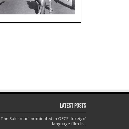
Latest Posts
‘The Salesman’ nominated in OFCS’ foreign
language film list