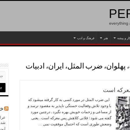
PER
everything
ار و پیشه
هنر
فرهنگ و ادب
 پهلوان، ضرب المثل، ایران، ادبیات
عرکه است
این ضرب المثل در مورد کسی به کار گرفته میشود که
با وجود تلاش وفعالیت خستگی ناپذیر به مقصود نرسد و
خب
از مساعی و زحمات خویش بهره نگیرد . درچنین مورد
عراق
گفته می شود : فلانی کلاهش پس معرکه است . یعنی
شدن
وضعش طوری است که احتمال موفقیت نمی …
آنچه