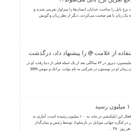
 برج بابل را ساخت، خدایان انسان‌ها را سزاوار نفرینی شدید و
 به یک زبان با هم صحبت می‌کردند، دیگر از نظر زبان و گویش
تفاده از علامت @ را پیشنهاد داد، درگذشت
دیروز یک اسطوره دنیای کامپیوتر درگذشت: ری تاملینسون، دیروز در ۷۴ سالگی بعد از یک حمله قبلی از دنیا رفت. او در
سال ۱۹۷۱ نخستین ایمیل دنیا را فرستاده بود. در آن زمان او در بوستون در شرکتی به نام بولت، برانک و نیومن BBN
دیروز مسئولان تلگرام خبر دادند که تعداد کاربران فعال این اپلیکیشن در ماه، به ۱۰۰ میلیون رسیده است، آماری به
ر کنگره جهانی موبایل در بارسلونا، توسط رئیس و بنیان‌گذار
ز ۳۵۰ …