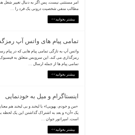
امر مستثنی نیست. پس اگر به دنبال تغییر شغل هستی
مطالب منفی شخصیت درونی یک فرد را …
بیشتر بخوانید>>
تمامی پیام های واتس آپ رمزگ
واتس آپ به تازگی تمامی پیام هایی که در پیام ر
تمامی پیام ها از جمله ارسال …
بیشتر بخوانید>>
اینستاگرام و میل به خودنمایی
«من و خودم، یهویی!» با لبخند و بی لبخند هم معن
یک «آن» و بعد به اشتراک گذاشتن این یک لحظه 
است. امپراتور جوان …
بیشتر بخوانید>>