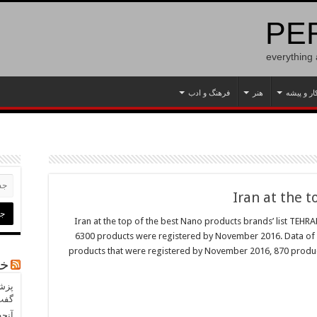
PER
everything
ار و پیشه
هنر
فرهنگ و ادب
Iran at the 
Iran at the top of the best Nano products brands’ list TEHR
6300 products were registered by November 2016. Data of 
products that were registered by November 2016, 870 product
خب
پزشک
گفت‌
آنچه