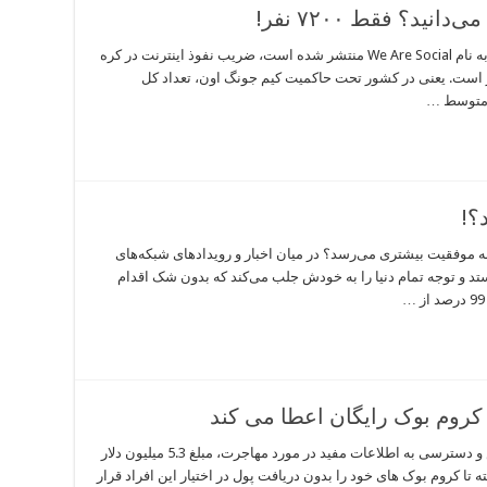
ید؟ فقط ۷۲۰۰ نفر!
بر اساس گزارشی که توسط یک آژانس بازاریابی به نام We Are Social منتشر شده است، ضریب نفوذ اینترنت در کره
تنها ۰٫۰۳ درصد یعنی چیزی حدود ۷۲۰۰ نفر است. یعنی در کشور تحت حاکمیت کیم جونگ اون، تعداد کل
ت متوسط …
؟!
خشیدن 99 درصد اموالش به موفقیت بیشتری می‌رسد؟ در میان اخبار و رویدادهای شبکه‌های
تد و توجه تمام دنیا را به خودش جلب می‌کند که بدون شک اقدام
گوگل به منظور ایجاد امکانات لازم برای آموزش و دسترسی به اطلاعات مفید در مورد مهاجرت، مبلغ 5.3 میلیون دلار
 تا کروم بوک های خود را بدون دریافت پول در اختیار این افراد قرار