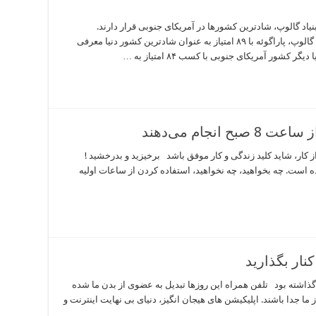
د گالوپ، شادترین کشورها در آمریکای جنوبی قرار دارند.
پاراگوئه، شادترین کشور دنیا بر اساس نظرسنجی گالوپ، پاراگوئه با ۸۹ امتیاز به عنوان شادترین کشور دنیا معرفی
کشور آمریکای جنوبی با کسب ۸۴ امتیاز به …
کار، شاید کلید زندگی و کار موفق باشد برخیزید و بدرخشید !
 است. چه بخواهید، چه نخواهید، استفاده کردن از ساعات اولیه
کنار بگذارید
تلفن همراه در روابط اجتماعی من تاثیر فراوانی گذاشته بود‎ تلفن همراه این روزها تبدیل به عضوی از بدن ما شده
ما جدا باشند. اپلیکیشن های هیجان انگیز، دنیای بی نهایت اینترنت و