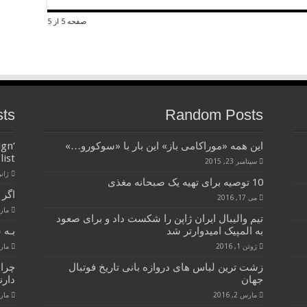
صفحه 5 از 5
sts
Random Posts
این همه «موراکامی باز» این بار با «سوکورو…»
ign
list
سپتامبر 23, 2015
ژانویه 
10 توصیه برای تهیه یک صبحانه مغذی
اگر 
می 17, 2016
مارس 28
تیم والیبال ایران ژاپن را شکست داد و برای صعود
به المپیک امیدوارتر شد
بـه 
ژوئن 1, 2016
مارس 28
زشت ترین لباس های دروازه بانی تاریخ فوتبال
چرا
جهان
دارن
مارس 2, 2016
مارس 28