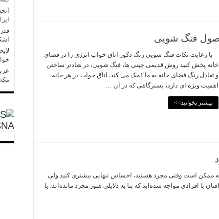
آنچه
ایرا
قدر
 اصول فنگ شویی
آشکا
لایح
با رعایت نکات فنگ شویی رنگ دکور اتاق خواب انرژی را در فضای
خواه
خانه پخش کنید روش قدیمی چینی ها، فنگ شویی، در شادتر ساختن
عربس
و تعادل رنگ فضای خانه به ما کمک می کند. اتاق خواب در هر خانه
مکه»
اهمیت ویژه ای دارد، بسترگاهی که در آن …
بیشتر بخوانید>>
SNA
ه ممکن است وقتی مجرد هستید، احساس تنهایی بیشتری کنید ولی
ن با افرادی مواجه شده‌اید که بنا به دلایلی هنوز مجرد مانده‌اند، یا