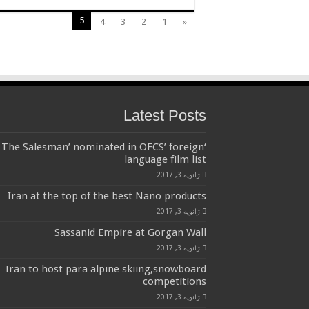
5
4
3
2
1
«
Latest Posts
‘The Salesman’ nominated in OFCS’ foreign
language film list
ژانویه 3, 2017
Iran at the top of the best Nano products
ژانویه 3, 2017
Sassanid Empire at Gorgan Wall
ژانویه 3, 2017
Iran to host para alpine skiing,snowboard
competitions
ژانویه 3, 2017