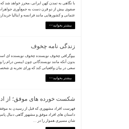
با نگاهی به تمدن کهن ایرانی ،محرز خواهد شد که 
صفوی بیش از دو قرن دست به جمع‌آوری جواهرات 
عثمانی و کشورهایی مانند فرانسه و ایتالیا خریدار
بیشتر بخوانید>>
زندگی نامه چخوف
بیوگرافی چخوف نویسنده چخوف نویسنده ای است که 
بدون آنکه مانند نویسندگانی چون ایبسن درام را 
سعی در بیان واقعیاتی کند که ورای تجربه ی ش
بیشتر بخوانید>>
شکست خورده های موفق؛ از ادی
فهرست افراد مشهوری که قبل از رسیدن به موفقیت
داستان های افراد موفق و مشهور گاهی دنبال پاسخ ا
شان مسیری هموار را در …