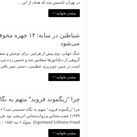
در تهران تاسیس شد که هدف از این …
بیشتر بخوانید>>
شیاطین در سایه:
می‌شود
جنگ جهانی دوم پیش از هرچیز، برای توحش و سقوط
است در چنین خونریزی عظیمی، دستی تمیز باقی بم
بیشتر بخوانید>>
چرا “زیگموند فروید” متهم به نگ
۱۹۳۹) عصب‌شناس و روان‌شناس اتریشی بود. فرو
Sigismund Schlomo Freud) متولد ۶ مه ۱۸۵۶ – درگذشتهٔ ۲۳ سپتامبر ۱۹۳۹ است. او عصب‌شناس اتریشی …
بیشتر بخوانید>>