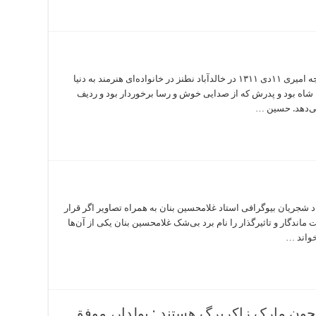
بیوگرافی حسین خواجه امیری (ایرج) حسین خواجه امیری ۱۱دی ۱۳۱۱ در خالدآباد نطنز در خانواده‌ای هنرمند به دنیا
ن شاه بود و پدرش که از صدایی خوش و رسا برخوردار بود و ردیف
می‌دهد. حسین …
د شجریان بیوگرافی استاد غلامحسین بنان به همراه تصاویر اگر قرار
اندگار و تاثیرگذار را نام برد بی‌شک غلامحسین بنان یکی از آن‌ها
خواند …
ن مارک زاکربرگ هستند : پولدار، موفق