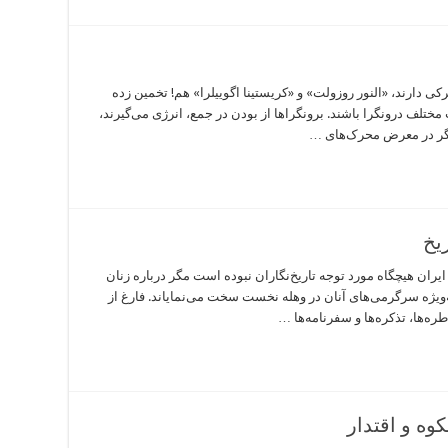
 دارند، «النور روزولت» و «کریستینا اگوییلرا» هم! تخمین زده
ختلف درونگرا باشند. برونگراها از بودن در جمع، انرژی می‌گیرند،
 اگر در معرض محرک‌های …
یخ
یران هیچگاه مورد توجه تاریخ‌نگاران نبوده است مگر درباره زنان
ه‌ویژه سرگرمی‌های آنان در وهله نخست سخت می‌نمایاند. فارغ از
ره‌ها، تذکره‌ها و سفرنامه‌ها …
وه و اقتدار