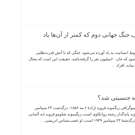
 ۱۴ چهره مخوف جنگ جهانی دوم که کمتر از آن‌ها یاد
 انسانیت به یاد آورده می‌شود. جنگی که با آتش قدرت‌طلبی
گروهی از دیکتاتورها شعله‌ور شد و تخمین زده می‌شود که جان ۶۰میلیون نفر را گرفته‌باشد. حقیقت این است که محال
اند. افراد …
اه جنسیتی شد؟
چرا “زیگموند فروید” متهم به نگاه جنسیتی شد؟ +بیوگرافی زیگموند فروید (زادهٔ ۶ مه ۱۸۵۶- درگذشت ۲۳ سپتامبر
ید پایه‌گذار رشته روانکاوی است. زیگیموند شلومو فروید (به آلمانی