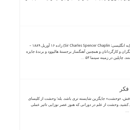
زندگینامه چارلی چاپلین سِر چارلز اسپنسر چاپلین (به انگلیسی: Sir Charles Spencer Chaplin) زاده ۱۶ آوریل ۱۸۸۹ –
 مشهورترین بازیگران و کارگردانان و همچنین آهنگساز برجستهٔ هالیوود و برندهٔ جایزه
اپلین در زمینه سینما ۵۳ …
فکر
رادفش، «وحشت» جایگزین شایسته تری باشد. بله؛ وحشت از کلیسای
تش در قرون وسطا که 9 قرن طول کشید. وحشت از علم در دورانی که هنوز عصر نوزایی تاثیر عملی