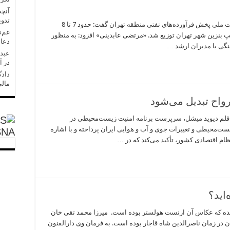
آنچه
تدو
توزیع 7 میلیون لیتر بنزین پاک در تهران مدیر شرکت ملی پخش فرآورده‌های نفتی منطقه تهران گفت: حدود 7 تا 8
غم‌ن
ین پاک، روز گذشته در 90 جایگاه پمپ بنزین شهر تهران توزیع شد. «مرتضی عابدینی» افزود: به منظور
دعا 
گی با مدیران ارشد …
عبدل
در آ
دادگ
مالی
به قلم دیوید میشل، سرپرست برنامه امنیت زیست‌محیطی در
محیطی و تغییرات جوی و آب و هوایی ایران پرداخته و با اشاره
SNA
ام اقتصادی کشور، تأکید می‌کند که در …
اید؟
ده که عکاس آن ارنست هولستر بوده است. میرزا محمد تقی خان
ن در زمان ناصرالدین شاه قاجار بوده است. به فرمان وی دارالفنون