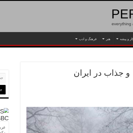
PER
everything
ار و پیشه
هنر
فرهنگ و ادب
BBC
عربس
مکه»