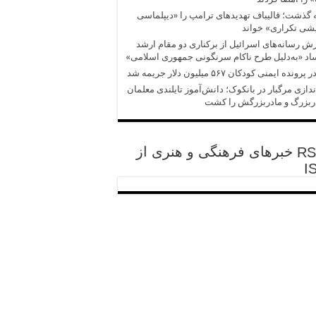
 گذشت؛ قالیباف تهدیدهای ترامپ را «دیپلماسی
شی تکراری» خواند
ش‌‌ رسانه‌های اسرائیل از برکناری دو مقام ارشد
د «به‌دلیل طرح ناکام سرنگونی جمهوری اسلامی»
پرونده ایمنی کودکان ۵۶۷ میلیون دلار جریمه شد
ندازی مرگبار در بانکوک؛ دانش‌آموز تایلندی معلمان
ربزرگ و مادربزرگش را کشت
خبرهای فرهنگی و هنری از
I