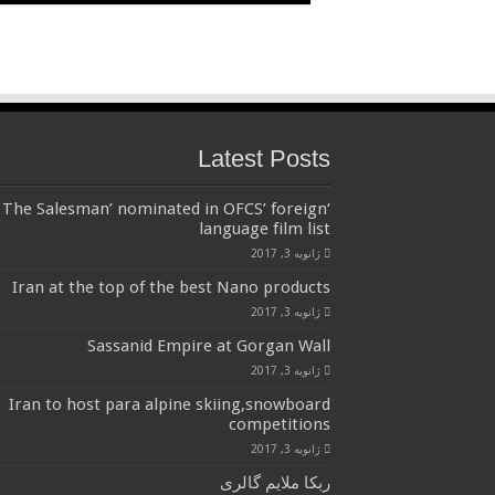
Latest Posts
‘The Salesman’ nominated in OFCS’ foreign
language film list
ژانویه 3, 2017
Iran at the top of the best Nano products
ژانویه 3, 2017
Sassanid Empire at Gorgan Wall
ژانویه 3, 2017
Iran to host para alpine skiing,snowboard
competitions
ژانویه 3, 2017
ربکا ملایم گالری