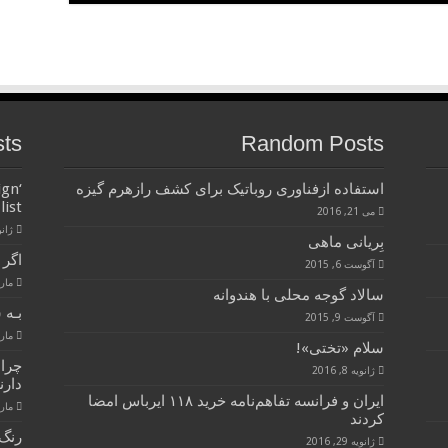
sts
Random Posts
استفاده ازفناوری روباتیک برای کشف رازهرم گیزه
ign
list
می 21, 2016
ژانویه 
بِریانی ماهی
اگر 
آگوست 6, 2015
مارس 28
سالاد گوجه محلی با هندوانه
بـه 
آگوست 9, 2015
مارس 28
سلام «تختی»!
چرا
ژانویه 8, 2016
دارن
ایران و فرانسه تفاهم‌نامه خرید ۱۱۸ ایرباس امضا
مارس 28
کردند
رنگ 
ژانویه 29, 2016