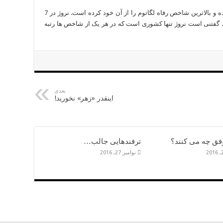
1- نروژ: نروژ در شبه جزیره اسکاندیناوی واقع شده و بالاترین شاخص رفاه لگاتوم را از آن خود کرده است. نروژ در 7
گفتنی است نروژ تنها کشوری است که در هر یک از شاخص ها رتبه
بعدی
اینقدر «زهر» نخورید!
وفق چه می کنند؟
ترفندهایی جالب…
نوامبر 27, 2016