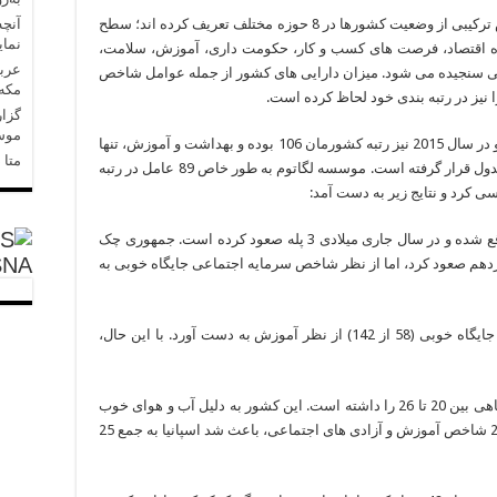
آنچه
پژوهشگران این موسسه شاخص رفاه را براساس ترکیبی از وضعیت کشورها در 8 حوزه مختلف تعریف کرده اند؛ سطح
نمای
 کشورها با مقایسه وضعیت آنها در 8 حوزه اقتصاد، فرصت های کسب و کار، حکومت داری، آموزش، سلامت،
عربس
اعی سنجیده می شود. میزان دارایی های کشور از جمله عوامل شاخص
مکه»
نیز در رتبه بندی خود لحاظ کرده است.
گزار
موسا
گفتنی است رتبه ایران در سال 2014 میلادی 107 و در سال 2015 نیز رتبه کشورمان 106 بوده و بهداشت و آموزش، تنها
متا در 
حوزه هایی هستند که ایران در آنها در نیمه بالای جدول قرار گرفته است. موسسه لگاتوم به طور خاص 89 عامل در رتبه
26- جمهوری چک: این کشور در اروپای مرکزی واقع شده و در سال جاری میلادی 3 پله صعود کرده است. جمهوری چک
SNA
دهم صعود کرد، اما از نظر شاخص سرمایه اجتماعی جایگاه خوبی به
25- اسلوونی: این کشور نیز همانند جمهوری چک جایگاه خوبی (58 از 142) از نظر آموزش به دست آورد. با این حال،
24- اسپانیا: اسپانیا در سال های اخیر همواره جایگاهی بین 20 تا 26 را داشته است. این کشور به دلیل آب و هوای خوب
خود، مقصد شماره 1 گردشگران بریتانیایی است. 2 شاخص آموزش و آزادی های اجتماعی، باعث شد اسپانیا به جمع 25