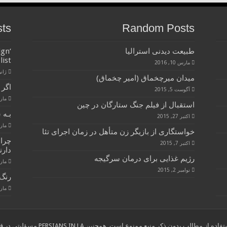
sts
Random Posts
طبیعت دیدنی استرالیا
ign
list
مارس 10, 2016
ژانویه 
ميدان ميرچخماق (امير چخماق)
اگر 
آگوست 5, 2015
مارس 28
استقبال از فیلم جنگ ستارگان در چین
بـه 
اکتبر 27, 2015
مارس 28
خواستگاری از بازیگر زن متأهل در زمان اجرای تئا
چرا
اکتبر 7, 2015
دارن
رژیم غذایی برای درمان سرگیجه
مارس 28
نوامبر 2, 2015
رنگ 
مارس 28
ب بدون ذکر منبع ممنوع است. همچنین PERSIANS IN LA مسؤلیتی در قبال نوشته های انتخاب شده از سایر وب سایتها ندارد."