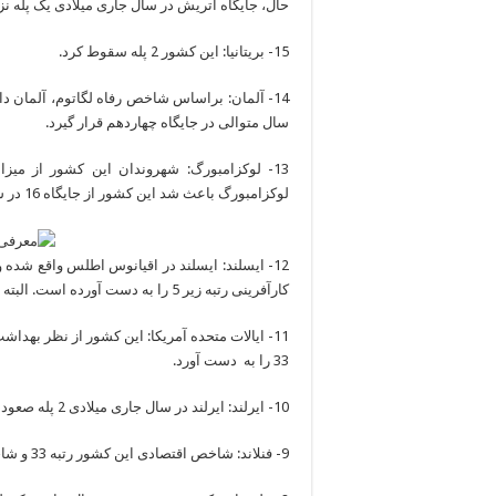
حال، جایگاه اتریش در سال جاری میلادی یک پله نزو
15- بریتانیا: این کشور 2 پله سقوط کرد.
14- آلمان: براساس شاخص رفاه لگاتوم، آلمان 
سال متوالی در جایگاه چهاردهم قرار گیرد.
13- لوکزامبورگ: شهروندان این کشور از میز
لوکزامبورگ باعث شد این کشور از جایگاه 16 در سال 2014 به رتبه 13 در سال جاری صعود کند.
کارآفرینی رتبه زیر 5 را به دست آورده است. البته تمام این مسائل نتوانست مانع سقوط یک پله ای این کشور شود.
11- ایالات متحده آمریکا: این کشور از نظر بهدا
33 را به دست آورد.
10- ایرلند: ایرلند در سال جاری میلادی 2 پله صعود کرد.
9- فنلاند: شاخص اقتصادی این کشور رتبه 33 و شاخص اعمال قوانین رتبه 5 را کسب کرد.