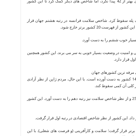
23- مالت: گرچه شاخص آموزش در مالت رتبه ای بهتر از 42 پیدا نکرد، اما شاخص های دیگر کمک کرد تا این کشور
ک پله سقوط کرد. شاخص سلامت فرانسه در رتبه هشتم جهان قرار
رست 20 کشور برتر خارج شود.
ی و امنیت در وضعیت بسیار خوبی به سر می برند. این کشور همچنین
19- ژاپن: شاخص سلامت در ژاپن رتبه 7 را بین 142 کشور به دست آورده است. با این حال، مردم ژاپن از نظر آزادی
18- بلژیک: این کشور در تمام شاخص ها رتبه زیر 25 و از نظر شاخص سلامت نیز رتبه دهم را به دست آورد. این کشور
 این کشور در 2 مقوله جزو 10 کشور برتر قرار گرفت؛ سلامت و کارآفرینی (و فرصت های شغلی). با این