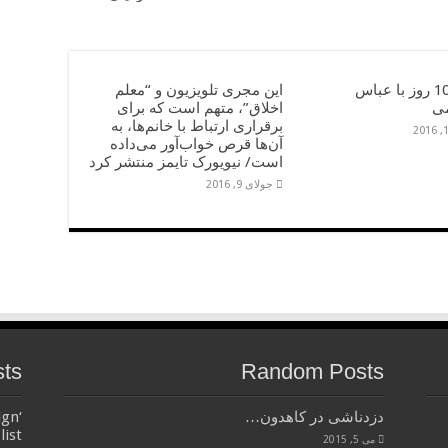
خاطرۀ 10 روز با عباس
این مجری تلویزیون و “معلم
ی
اخلاق”، متهم است که برای
برقراری ارتباط با خانم‌ها، به
آن‌ها قرص خواب‌آور می‌داده
است/ نیویورک تایمز منتشر کرد
جولای 9, 2016
sts
Random Posts
دزدناشی در کاهدون…
ign
list
می 5, 2015