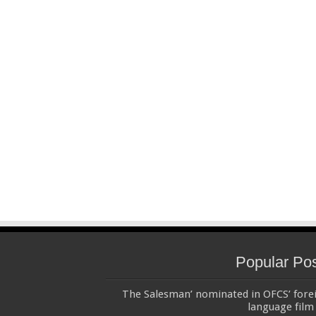
Popular Po
‘The Salesman’ nominated in OFCS’ fore
language film 