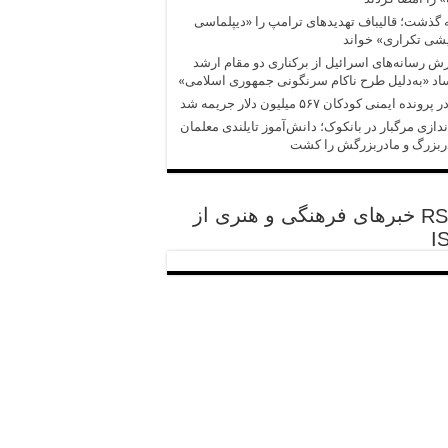
 گذشت؛ قالیباف تهدیدهای ترامپ را «دیپلماسی
شی تکراری» خواند
ش‌‌ رسانه‌های اسرائیل از برکناری دو مقام ارشد
د «به‌دلیل طرح ناکام سرنگونی جمهوری اسلامی»
پرونده ایمنی کودکان ۵۶۷ میلیون دلار جریمه شد
ندازی مرگبار در بانکوک؛ دانش‌آموز تایلندی معلمان
ربزرگ و مادربزرگش را کشت
خبرهای فرهنگی و هنری از
I