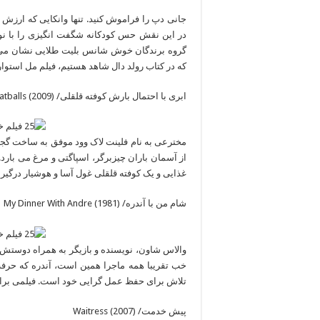
جانی دپ را فراموش کنید. تنها وانکایی که ارزش ت
در این نقش حس کودکانه شگفت انگیزی را با نوع
گروه برندگان خوش شانس بلیت طلایی نشان می د
که در کتاب رولد دال شاهد هستیم، فیلم مل استوار
ابری با احتمال بارش کوفته قلقلی/ (Cloudy with a Chance of Meatballs (2009
مخترعی به نام فلینت لاک وود موفق به ساخت گجت
از آسمان باران چیزبرگر، اسپاگتی و مرغ می بارد.
غذایی و یک کوفته قلقلی غول آسا و هوشیار درگیر شد
شام من با آندره/ (My Dinner With Andre (1981
والاس شاون، نویسنده و بازیگر به همراه دوستش 
خب تقریبا همه ماجرا همین است، آندره که حرفه 
تلاش برای حفظ عمل گرایی خود است. فیلمی برای 
پیش خدمت/ (Waitress (2007