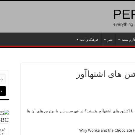
PER
everything
ار و پیشه
هنر
فرهنگ و ادب
ا اکشن های اشتهاآور هستید؟ در فهرست زیر با بهترین های آن ها
BBC
عربس
مکه»