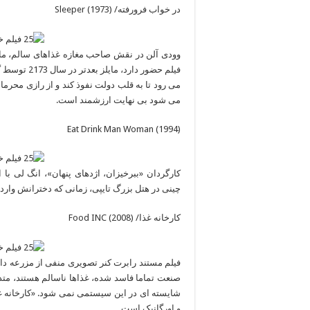
در خواب فرورفته/ (Sleeper (1973
وودی آلن در نقش صاحب مغازه غذاهای سالم، ما
فیلم حضور د
می رود تا به قلب دولت نفوذ کند و از رازی محرمانه
می شود بی نهایت ارزشمند است.
(Eat Drink Man Woman (1994
کارگردان «ببرخیزان، اژدهای پنهان»، انگ لی با
چینی در هتل بزرگ تایپی، زمانی که دخترانش وارد
کارخانه غذا/ (Food INC (2008
فیلم مستند رابرت کنر تصویری منفی از مزرعه دار
صنعت تماما فاسد شده، غذاها ناسالم هستند، متده
شایسته ای در این سیستمی نمی شود. «کارخانه غذ
و اورگانیک است.