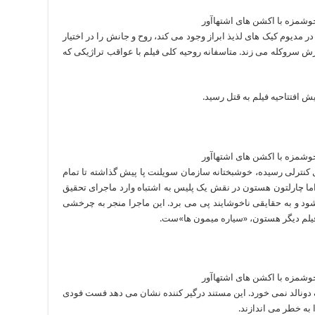
 مدیوم کیک های لذیذ ابراز وجود می کند، روح و جانش را در اختیار
رش سروکله می زند. متاسفانه روحیه کلی فیلم با عواقب تراژیکی که
 افتتاحیه فیلم به قتل رسید.
یرقابل کنترلی رسیده، خوشبختانه سازمان سویلنت پا پیش گذاشته تا تمام
ما چارلتون هستون در نقش یک پلیس به اشتباه وارد ماجرای تحقیق
ود و به حقایقی ناخوشایند پی می برد. این ماجرا منجر به چرخشی
فیلم دیگر هستون، «سیاره میمون ها»ست.
چ چیز جز مک دونالد نمی خورد. این مستند درگیر کننده نشان می دهد فست فودی
 به خطر می اندازند.