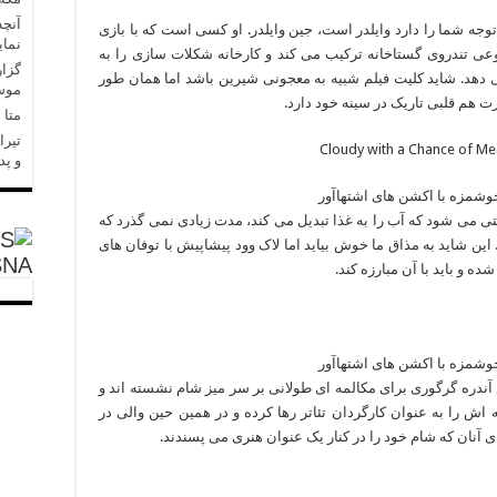
آنچه
وجه شما را دارد وایلدر است، جین وایلدر. او کسی است که با بازی
نمای
ی تندروی گستاخانه ترکیب می کند و کارخانه شکلات سازی را به
گزار
هد. شاید کلیت فیلم شبیه به معجونی شیرین باشد اما همان طور
موسا
ت هم قلبی تاریک در سینه خود دارد.
متا در 
تیرا
و پد
ی می شود که آب را به غذا تبدیل می کند، مدت زیادی نمی گذرد که
 این شاید به مذاق ما خوش بیاید اما لاک وود پیشاپیش با توفان های
SNA
ه و باید با آن مبارزه کند.
آندره گرگوری برای مکالمه ای طولانی بر سر میز شام نشسته اند و
اش را به عنوان کارگردان تئاتر رها کرده و در همین حین والی در
آنان که شام خود را در کنار یک عنوان هنری می پسندند.