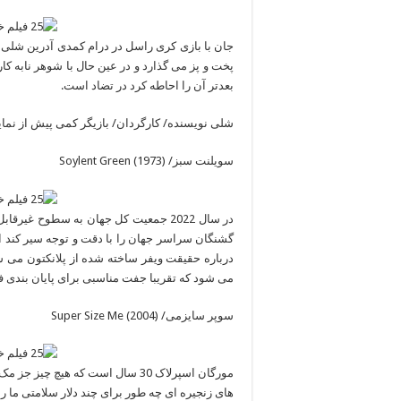
جان با بازی کری راسل در درام کمدی آدرین شلی در
پخت و پز می گذارد و در عین حال با شوهر نابه کا
بعدتر آن را احاطه کرد در تضاد است.
شلی نویسنده/ کارگردان/ بازیگر کمی پیش از نمایش
سویلنت سبز/ (Soylent Green (1973
در سال 2022 جمعیت کل جهان به سطوح غ
گشنگان سراسر جهان را با دقت و توجه سیر کند ا
درباره حقیقت ویفر ساخته شده از پلانکتون می ش
می شود که تقریبا جفت مناسبی برای پایان بندی 
سوپر سایزمی/ (Super Size Me (2004
مورگان اسپرلاک 30 سال است که هی
های زنجیره ای چه طور برای چند دلار سلامتی ما را