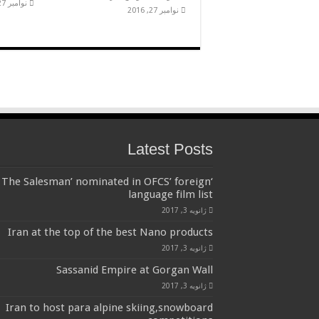
نوامبر 27, 2016
نوامبر 27, 2016
Latest Posts
‘The Salesman’ nominated in OFCS’ foreign
language film list
ژانویه 3, 2017
Iran at the top of the best Nano products
ژانویه 3, 2017
Sassanid Empire at Gorgan Wall
ژانویه 3, 2017
Iran to host para alpine skiing,snowboard