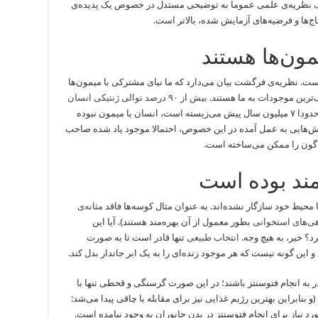
. یک نظریه‌ی علمی عموما به توضیحی مستدل در خصوص یک پدیده‌ی
ج‌ها و فرضیه‌های آزمایش شده، بالاتر است.
ت. نظریه‌ی فرگشت بیان می‌دارد که ما نیای مشترکی با میمون‌ها
یک‌ترین موجودات به ما هستند.
بیش از ۹۰ درصد توالی ژنتیکی انسان‌
. اما این نیای مشترک که حدودا ۷ میلیون سال پیش می‌زیسته است، انسان یا میمون نبوده
‌هایی به عمل آمده در این خصوص، احتمالا موجود یاد شده صاحب
وناگون را ممکن می‌ساخته است.
محیط خود سازگار نشده‌اند. به عنوان مثال کوسه‌ها فاقد
مثانه‌ی
ی‌های استخوانی
بطور معمول از آن بهره‌مند هستند). آیا این
؟ خیر، به هیچ وجه.
انتخاب طبیعی
تنها قادر است تا به صورت
این گونه نیست که هر موجود زنده‌ای را به یک ابر جاندار بدل کند.
ادر به انجام فتوسنتز باشند؛ در این صورت گرسنگی و قحطی تنها با
 بنابراین بهترین رژیم غذایی نیز برای مقابله با چاقی پیدا می‌شد:
مورد نیاز برای انجام فتوسنتز در بدن جانوران به وجود نیامده است.