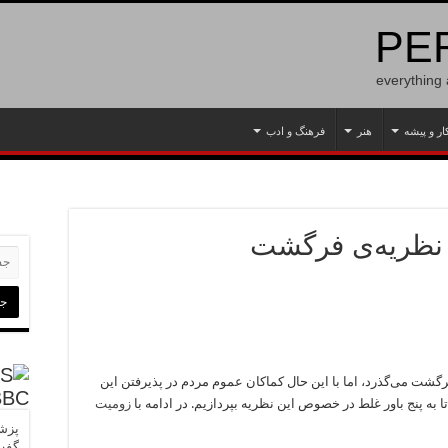
PER
everything
ار و پیشه
هنر
فرهنگ و ادب
گشت می‌گذرد، اما با این حال کماکان عموم مردم در پذیرفتن این
BBC
ا به پنج باور غلط در خصوص این نظریه بپردازیم. در ادامه با
زومیت
پزشک
گفت‌