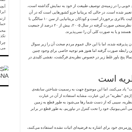
عملکرد خوبی را در زمینه‌ی توصیف طبیعت از خود به نمایش گذاشته است،
آنچه
ایرا
 تعبیر شده است. در حالی که بریتانیا جزو کشورهایی است که در آن
ارتش
نظریه‌ی فرگشت نسبت به سایر نقاط دنیا از مقبولیت بالاتری برخوردار است و کودکان بریتانیایی از سن ۱۰ سالگی با
حملا
این نظریه آشنا می‌شوند، اما با این حال بر اساس نظرسنجی صورت گرفته در سال ۲۰۰۵، بیش از ۲۰ درصد از جمعیت
محمد
تند و یا به صورت کلی آن را نمی‌پذیرند.
تکذی
چرا 
 پذیرفته شده، اما با این حال عموم مردم صحت آن را زیر سوال
می‌
 این رابطه صورت گرفته اما هنوز هم توجیه خاصی برای وجود چنین
تمالا پنج باور غلط زیر در خصوص نظریه‌ی فرگشت، نقشی کلیدی در
SNA
ت” یاد می‌کنند، اما این موضوع جهت به رسمیت شناختن سابقه‌ی
ژه‌ی “نظریه” در این عبارت، مشابه استفاده از آن در عبارت
ظریه، سیبی که از دست شما رها می‌شود به طور قطع به زمین
 آنتی‌بیوتیک خود را تحت کنترل در نیاوریم، به طور قطع در برابر
وزمره‌ی خود برای اشاره به فرضیه‌ای اثبات نشده استفاده می‌کنند،