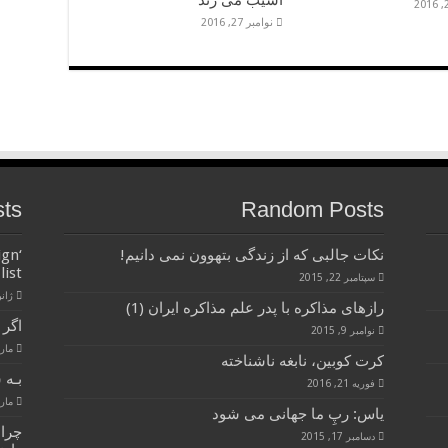
آسیب می زند
نوامبر 27, 2016
sts
Random Posts
نکات جالبی که از زندگی بتهوون نمی دانیم!
ign
list
سپتامبر 22, 2015
ژانویه 
رازهای مذاکره با پدر علم مذاکره ایران (1)
اگر 
نوامبر 9, 2015
مارس 28
کرت کوبین، نابغه‌ ناشناخته
بـه 
فوریه 21, 2016
مارس 28
یاس: رپِ ما جهانی می شود
چرا
دسامبر 17, 2015