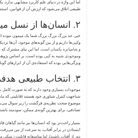
اما این واژه در دنیای علم کاربرد مشابهی ندارد
طبیعی اتلاق می‌شود که ارزش آن از قوانین، استنتا
۲. انسان‌ها از نسل میمون‌ها هستند
خیر، جد بزرگ بزرگ بزرگ شما یک میمون نبوده اس
و
کپی‌ها
داریم و از بین گونه‌های موجود، آن‌ها نزد
و شامپانزه یکسان است
و
موجودی شبیه به کپی
بوده است. بر اساس پژوهش
ویژگی‌هایی بوده که استفاده‌ی آن از ابزار‌های گ
۳. انتخاب طبیعی هدفمند بوده است
موجودات بسیاری وجود دارند که به صورت کامل با 
شنا
جهت کنترل شناوری خود هستند (قابلیتی که
ماه
موضوع صحت نظریه‌‌ی فرگشت را زیر سوال می‌برد
تصادفی، برای بهترین گونه‌ی ممکن، سودمند باشد و 
بسیار راحت‌تر بود که انسان‌ها نیز مانند گیاهان ق
ایستادن در برابر آفتاب، به سرعت از بین می‌رفت (و
دور از آفتاب باشید). اما متاسفانه قابلیت ژنتیکی 