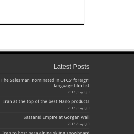
Latest Posts
‘The Salesman’ nominated in OFCS’ foreign
language film list
ژانویه 3, 2017
Iran at the top of the best Nano products
ژانویه 3, 2017
Sassanid Empire at Gorgan Wall
ژانویه 3, 2017
Iran to host para alpine skiing,snowboard