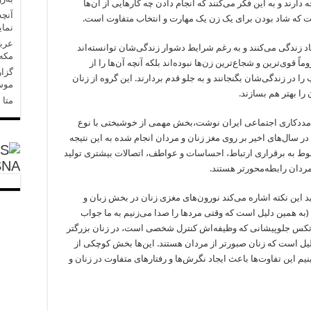
 دارند و به این فکر می‌کنند که انجام دادن چه کارهایی از آن‌ها
آنچه
شت که شاد بودن برای یک زن یک مهارت و انتخاب متفاوت است.
نمای
عربس
د زندگی‌ می‌کنند و به رغم شرایط دشوار زندگی‌شان توانسته‌اند
مکه»
ً قوی‌ترین و شجاع‌ترین زن‌ها‌ نبوده‌اند بلکه آنچه آن‌ها را از
گزار
را در زندگی‌شان بگنجانند و به جلو قدم بردارند. این گروه از زنان
موسا
را بهتر هم بسازند.
متا در 
ک مددکاری اجتماعی ایران نوشت،بخش مهمی از خوشبختی با نوع
ر سال‌های اخیر بر روی مغز زنان و مردان انجام شده به این نتیجه
بوط به برقراری ارتباط، احساسات و عواطف، اتصالات بیشتری تولید
SNA
مردان رابطه‌محورتر هستند.
ید این نکته اشاره می‌کند نورون‌های مغزی زنان در بخش زبان و
است. (به همین دلیل است که وقتی مردها را صدا می‌زنیم به ما جواب
ورتکس جلوپیشانی که وظیفه‌اش کنترل شخصی است، در زنان بزرگتر
یل است که زنان صبور‌تر از مردان هستند. این‌ها بخش کوچکی از
م این تفاوت‌ها باعث ایجاد نگرش‌ها و رفتار‌های متفاوت در زنان و