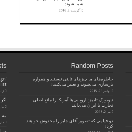
شما شوند
آگوست 2, 2016
sts
Random Posts
خاطره‌های ما چیزهای ثابتی نیستند و همواره
ign
بازسازی می‌شوند و تغییر می‌کنند!
list
نوامبر 24, 2015
ژانویه 
نیویورک تایمز: اروپایی‌ها آمریکا را مانع اصلی
اگر 
تجارت با ایران می‌دانند
مارس 28
می 2, 2016
بـه 
دو فیلمی که تصویر آقای جابز را مخدوش خواهند
مارس 28
کرد!
چرا