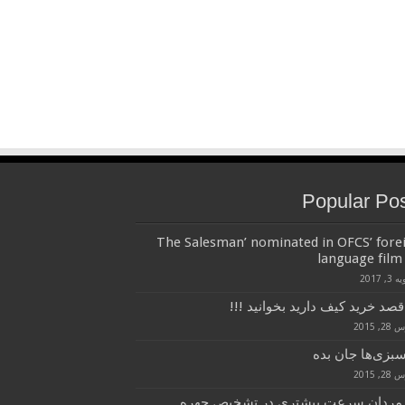
Popular Po
‘The Salesman’ nominated in OFCS’ fore
language film 
3, 2017
قصد خرید کیف دارید بخوانید !!!
, 2015
سبزی‌ها جان بده
, 2015
 مردان سرعت بیشتری در تشخیص چهره