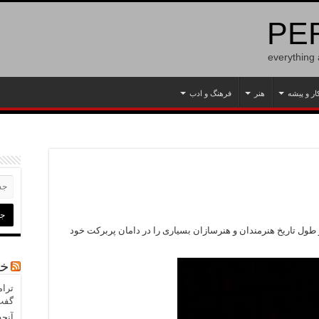
PER
everything
ار و پیشه
هنر
فرهنگ و ادب
طول تاریخ هنرمندان و هنرسازان بسیاری را در دامان پربرکت خود
خب
ترام
گفت 
آنچه