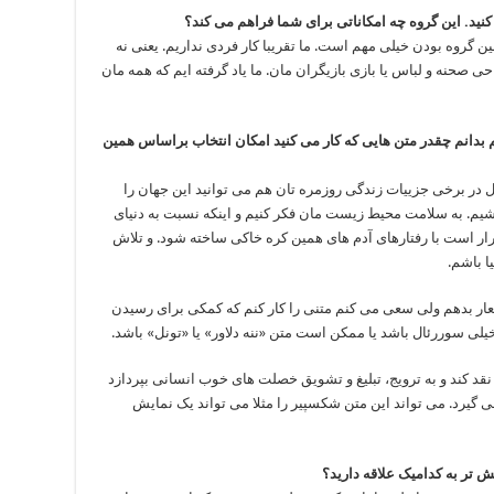
نید. این گروه چه امکاناتی برای شما فراهم می کند؟
 گروه بودن خیلی مهم است. ما تقریبا کار فردی نداریم. یعنی نه
حی صحنه و لباس یا بازی بازیگران مان. ما یاد گرفته ایم که همه مان
بدانم چقدر متن هایی که کار می کنید امکان انتخاب براساس همین
در برخی جزییات زندگی روزمره تان هم می توانید این جهان را
اشیم. به سلامت محیط زیست مان فکر کنیم و اینکه نسبت به دنیای
ار است با رفتارهای آدم های همین کره خاکی ساخته شود. و تلاش
ا باشم.
شعار بدهم ولی سعی می کنم متنی را کار کنم که کمکی برای رسیدن
یلی سوررئال باشد یا ممکن است متن «ننه دلاور» یا «تونل» باشد.
قد کند و به ترویج، تبلیغ و تشویق خصلت های خوب انسانی بپردازد
ی گیرد. می تواند این متن شکسپیر را مثلا می تواند یک نمایش
یش تر به کدامیک علاقه دارید؟