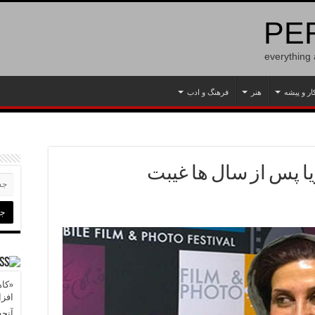
PER
everything
ار و پیشه
هنر
فرهنگ و ادب
یا پس از سال ها غیبت
«کاه
افز
آنچه