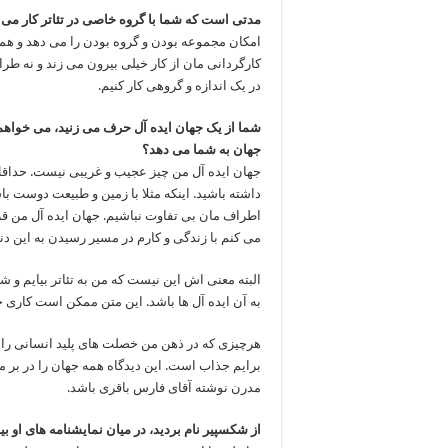
مدتی است که شما با گروه خاصی در تئاتر کار می ک
امکان مجموعه بودن و گروه بودن را می دهد و همین
کارگردانی مان از کار خیلی بیرون می زند و نه طرا
در یک اندازه و گروهی کار کنیم.
شما از یک جهان ایده آل حرف می زنید، می خواهم 
جهان به شما می دهد؟
جهان ایده آل من چیز عجیب و غریبی نیست. حداقل 
داشته باشید. اینکه مثلا با زمین و طبیعت دوست ب
اطراف مان بی تفاوت نباشیم. جهان ایده آل من قر
می کنم با زندگی و کارم در مسیر رسیدن به این دنی
البته معنی اش این نیست که من به تئاتر بیایم و 
به آن ایده آل ها باشد. این متن ممکن است کاری خ
هرچیزی که در ذهن من خصلت های پلید انسانی را ن
برایم جذاب است. این دیدگاه همه جهان را در بر م
مدرن نوشته آقای فارس باقری باشد.
از شکسپیر نام بردید، در میان نمایشنامه های او ب