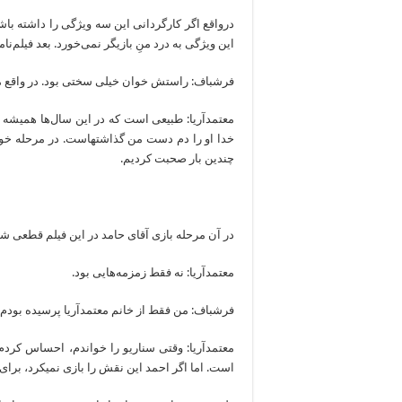
درواقع اگر کارگردانی این سه ویژگی را داشته ب
این ویژگی به درد منِ بازیگر نمی‌خورد. بعد فیلم‌نا
فرشباف: راستش خوان خیلی سختی بود. در واقع مر
معتمدآریا: طبیعی است که در این سال‌ها همیشه ب
خدا او را دم دست من گذا
چندین بار صحبت کردیم.
در آن مرحله بازی آقای حامد در این فیلم قطعی شده
معتمدآریا: نه فقط زمزمه‌هایی بود.
فرشباف: من فقط از خانم معتمدآریا پرسیده بودم، فکر می‎کنید اگر چنین پیشنهادی باشد، ایشان 
معتمدآریا: وقتی سناریو را خواندم، احساس کردم
است. اما اگر احمد این نقش را بازی نمی‎کرد، برای من بهتر بود، چون هیچ مسئولیتی در قبالش نداشتم.