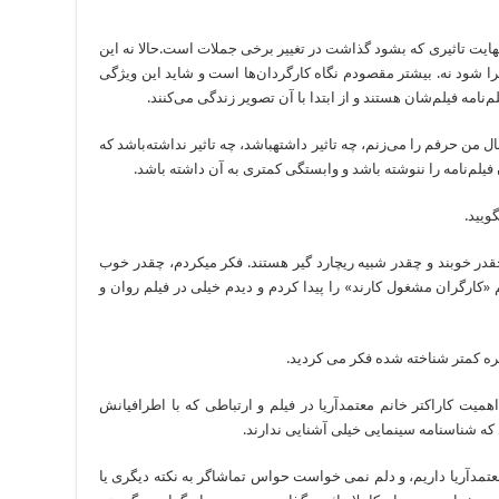
هایت تاثیری که بشود گذاشت در تغییر برخی جملات است.حالا نه این
ا شود نه. بیشتر مقصودم نگاه کارگردان‌ها است و شاید این ویژگی
نامه فیلم‌شان هستند و از ابتدا با آن تصویر زندگی می‌کنند.
این نکته هم می‌تواند مفید و هم مضر باشد.به هرحال من حرفم را می‌زنم، چه تاثیر داشته‎باشد، چه تاثیر نداشته‌باشد که
فیلم‌نامه را ننوشته باشد و وابستگی کمتری به آن داشته باشد.
ویید.
فرشباف: روزی که آقای حامد را دیدم فکر کردم چقدر خوبند و چقدر شبیه ریچارد گیر هستند. فکر می‎کردم، چقدر خوب
م «کارگران مشغول کارند» را پیدا کردم و دیدم خیلی در فیلم روان و
هره کمتر شناخته شده فکر می کردید.
همیت کاراکتر خانم معتمدآریا در فیلم و ارتباطی که با اطرافیانش
 شناسنامه سینمایی خیلی آشنایی ندارند.
تمدآریا داریم، و دلم نمی خواست حواس تماشاگر به نکته دیگری یا