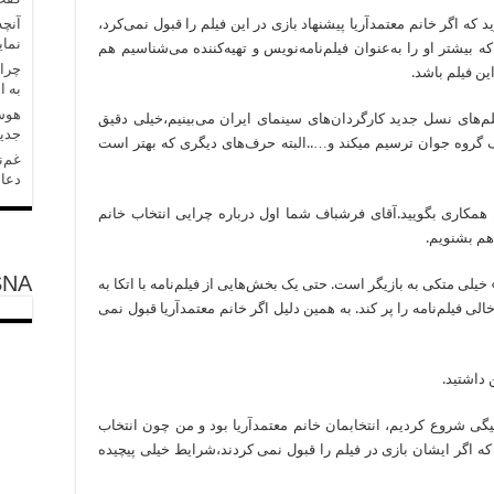
آنچه
اف خیلی جدی در همان اوایل گفت‌وگو می‎گوید که اگر خانم معتمدآریا پیشنهاد بازی در این فیلم را قبول نمی‌کرد،
نمای
بیشتر او را به‌عنوان فیلم‌نامه‌نویس و تهیه‌کننده می‌شناسیم هم
چرا 
ین فیلم باشد.
به ا
هوش 
یلم‌های نسل جدید کارگردان‌های سینمای ایران می‌بینیم،خیلی دقیق
جدید
جایگاه و مَنش همکاری یک بازیگر باتجربه را با یک گروه جوان ترسیم می‎کند و…..البته حرف‌های دیگری که بهتر است
غم‌ن
دعا 
 نیست از دلایل این همکاری بگویید.آقای فرشباف شما اول درباره چرایی انتخاب خانم
 هم بشنویم.
SNA
خیلی متکی به بازیگر است. حتی یک بخش‌هایی از فیلم‌نامه با اتکا به
لی فیلم‌نامه را پر کند. به همین دلیل اگر خانم معتمدآریا قبول نمی
 داشتید.
فرشباف: بله. در نسخه‎ای که در دفتر آقای نوروزبیگی شروع کردیم، انتخاب‎مان خانم معتمدآریا بود و من چون انتخاب
 اگر ایشان بازی در فیلم را قبول نمی کردند،شرایط خیلی پیچیده