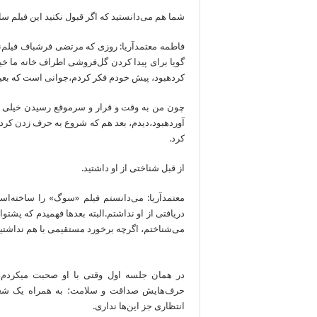
شما هم می‌دانستید که اگر قبول نکنید این فیلم ساخته ن
فاطمه معتمدآریا: روزی که مرتضی فرشباف فیلم‌نا
گویا برای پیدا کردن گل‌فروشی اطراف خانه ما خیل
کرده‎بود، پیش خودم فکر کردم،جوانی است که بعید می‎دانم با او همکاری کنم.
چون من به وقت و قرار و سرموقع رسیدن خیلی حس
کرد.
از قبل شناختی از او داشتید.
معتمدآریا: می‌دانستم فیلم «سوگ» را ساخته‌ا
دریافتی از او نداشتم.البته بعدها فهمیدم که پشتوا
می‌شناختم، اگرچه برخورد مستقیمی با هم نداشتیم.
حرف‌هایش صداقت و سلامت؛ به همراه یک شعور 
انتظاری جز این‌ها نداری.