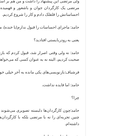
ولی مرتضی این پیشنهاد را داشت و من هم بر اساس ف
مرتضی یک کارگردان جوان و باشعور و فهمیده
احساساتش را قلقلک دادم و کار را شروع کردیم.
حامد: ماجرای احساسات را قبول ندارم(با خنده). من
یعنی به رودربایستی افتادید؟
حامد: نه ولی وقتی اصرار شد، قبول کردم که بازی ک
صحبت کردیم، البته نه به عنوان کسی که می‌خواهد
فرشباف:بازنویسی‌های یکی مانده به آخر خیلی خو
حامد: اما فایده نداشت.
چرا؟
حامد:چون کارگردان‌ها دلبسته تصویری می‌شوند ک
چنین تجربه‌ای را نه با مرتضی بلکه با کارگردان‌
داشته‌ام.