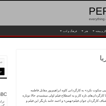
PER
everything
ار و پیشه
هنر
فرهنگ و ادب
یا
یی سکوت نکرد» به کارگردانی کاوه ابراهیم‌پور مقابل فاطمه
BBC
معتمدآریا نشسته‌بودم و دلایل او را برای همکاری با کارگردان‌های تازه کار و به اصطلاح فیلم اولی می‎شنیدم. حالا دوباره
باف کارگردان جوان فیلم«بهمن» و احمد حامد بازیگر این فیلم و
ترام
گفت 