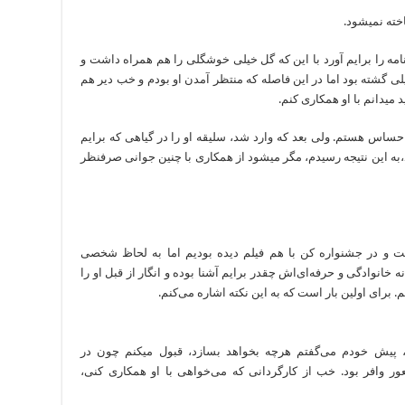
می‎شود.
مه را برایم آورد با این که گل خیلی خوشگلی را هم همراه داشت و
ی گشته بود اما در این فاصله که منتظر آمدن او بودم و خب دیر هم
اس هستم. ولی بعد که وارد شد، سلیقه او را در گیاهی که برایم
آورده‎بود،دیدم، بعد هم که شروع به حرف زدن کرد،به این نتیجه رسیدم، مگر می‎شود از همکاری با چنین جوانی صرف‎نظر
ست و در جشنواره کن با هم فیلم دیده بودیم اما به لحاظ شخصی
نه خانوادگی و حرفه‌ای‌اش چقدر برایم آشنا بوده و انگار از قبل او را
 برای اولین بار است که به این نکته اشاره می‌کنم.
در همان جلسه اول وقتی با او صحبت می‎کردم، پیش خودم می‌گفتم هرچه بخواهد بسازد، قبول می‎کنم چون در
وافر بود. خب از کارگردانی که می‌خواهی با او همکاری کنی،