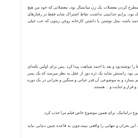
معتمدآریا:جذابیت این شخصیت برای من به دلیل مطرح کردن معضلات یک زن میان‎سال بود، معضلاتی که خود من هیچ
دیک بود، برایم جذابیتی نداشت. نقاط اشتراک شاید فقط در رفتارهای
مد باشد، مثل نوشتن یا داشتن کارخانه روغن زیتون که خب خیلی
ا را نوشته‌بود و بعد با احمد شباهت پیدا کرد .پس برای اولین نکته‌ای
که جذبم کرد، معضلات و تنهایی یک زن در میان‎سالی بود. راستش شاید یک ذره دور از عقل به نظر می‎رسد که یک پسر
لم بسازد و به موضوعی آن قدر حیاتی و سنگین و بحرانی در یک دوره
 و فرار و جنایت و… هستند.
وضوع دراماتیک. برای همین موضوع خاص فیلم مرا جذب کرد.
ین بحران و تنهایی را واقعی ببیند.چون به قاعده چنین دنیایی نباید