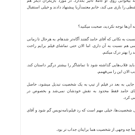
چهره دیگری جذب شود و می‎خواستم این پروسه بی‎خوابی روی او کاملا تاثیر بگذارد. در مورد بازیگران دیگر هم
را بازی می کند، خانم معتمدآریا پیشنهاد دادند و خیلی استقبال
ن‌ها توجه نکردید، صحبت می‎کنید؟
فرشباف: درحقیقت الان که از فیلم فاصله گرفتم نسبت به نکاتی که آقای حامد گفتند آگاه‌تر شده‎ام. به هرحال تا زمانی
 هم نسبت به آن داری. اما الان حتی تماشای فیلم برایم راحت
بهتر درک می‎کنم.
د قلاب‌هایی گذاشته شود تا تماشاگر را بیشتر درگیر داستان کند.
 الان این را می‌فهمم.
یا حتی در مورد کاراکتر خودشان و این‌که از یک جایی به بعد در فیلم از تیپ به یک شخصیت تبدیل می‎شود، حاصل
ی آقای حامد فقط محدود به نقش خودشان نمی‌شد و بخصوص در
ی کرد.
شخصیت‌ها، خیلی مهم است که رد فیلم‌نامه‌نویس گم شود و آقای
سا چه وجهی از شخصیت هما برایتان جداب تر بود.