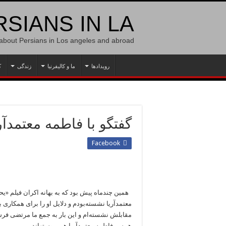
SIANS IN LA
 about Persians in Los angeles and abroad
رویدادها
ما و کالیفرنیا
زندگی
ک
گفتگو با فاطمه معتمدآر
Facebook
همین چندماه پیش بود که به بهانه اکران فیلم «یح
مقابلش نشسته‌ام و این بار به جمع ما مرتضی فرش
همسر فاطمه معتمدآریا هم پیوسته‎اند.