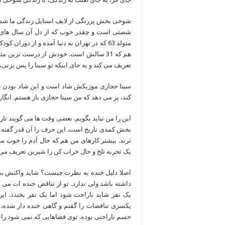
شوخی بخش پررنگی از لایف استایل زندگی ما 
شصتی است و چقدر خوب که از دل آن سال های س
متولد 63 که در تهران به دنیا آمده و از دور
هم که 31 سالش است. خودش از درست ترین
تعریف می کند و به جای اینکه تو سینا را پس بزن
سینا حجازی موزیکش شاد است و این شاد بودن
کند، پز می دهد که من سینا حجازی باز هستم. ان
این را من نباید بگویم. بعضی وقت ها می گویند تا
بخش کمدی تاریخ است. این حرف را آن قدر گفته 
ترند. بیشتر کارهای من هم که حال آدم را خوب می
یک تجربه تلخ و حال خراب کن را شیرین تعریف می 
اصلا دلیل خنده به نظرت چیست؟ شاید واکنش بد
داشته باشد ولی ندارد. تو از تناقض خنده ات می
یک نفر شاید ناراحت شود اما یک نفر بخندد. ا
یکسری تناقضات را گفتم و گاهی خنده دار شده. ا
حسم ناراحتی بوده. توی فضاهایی که نمی شود راح