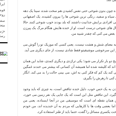
ایرا
قوه 
شده چون بدون شوخی حتی نفس کشیدن هم سخت شده. سینا یک دهه
روح
یاه و سفید، رنگی ترین شوخی ها را بیرون کشیده. یک اصفهانی
سفر 
ان کودکی افرادی برایش جذابیت داشتند که بلد بودند خوب شوخی کنند. حالا
متحد
 مثال های شوخی درست است. او از خنده هایش هنگام مرگ یک پیرزن
«ژنر
ی، بغض می کنی که چقدر شبیه من.
رسان
 به معنای شش و هشت نیست، یعنی کسی که موزیک تو را گوش می
گار این سرخوشی موشیقیتو فقط شادی نیست، از جای دیگری می آید.
ریخ دو بار تکرار می شود؛ یکی تراژدی و دیگری کمدی، شاید این همان
اند که کلیشه شده اما همیشه آن کسانی که بیشتر می خندند غمگین
 کند یک کم که فکر کنی به اش، می بینی حالت را بد می کند. انگار
کنی تا زهرش را بگیری.
ن به یک حس خوب. دلیل خنده تناقض است، به چیزی که باید وجود
 گیرد. این تناقض مثل این است که یک جایی یک نفر زمین می خورد،
ین همان نقطه ای است که موسیقی من در آنجا ایستاده، یعنی من
ما بعضی وقت ها با کارهایی که مردم به آن خندیده اند، من خودم
ت یکسری مسائل را گفت، حتما باید از طنز استفاده کرد.