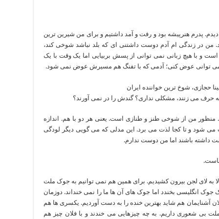
دیدم. پدرم هنرپیشه بود و رفت و آمد داشتیم و برای من شیرین ترین
د. من در زندگی ام آدم دوست داشتنی ای که بلد نباشد شوخی کند،
ست و با هیچ زبانی نمی توانی از پسش بربیایی اما یک وقت با یک
می توانی عوض کنی؛ آدمی که با تفنگ هم مسیرش عوض نمی شود.
ایه حرف می زنند، مشکلی نداری؟ گندش را در نمی آورند؟
 منظور من از شوخی طنز و طنازی است. یعنی هر دو با هم. اندازه
ی شود و تا کجا لذت می برد. این مدلی که می گویی دیگر لودگی
 داشته باشند اما من دوست ندارم.
هاست.
 لا به لای لجن بیرون کشیدیم. برای همین هم نمی توانیم به جوک ملت
ک جوک انگلیسی بخندد اما جوک های آن ها ما را نمی خنداند. دوزمان
ان آشنایمان هم شاید بهترین خنده را به دست آوردیم. یکسری ها هم
لت بی شعوری داریم. به چه چیزهایی می خندند و با فلان چیز هم