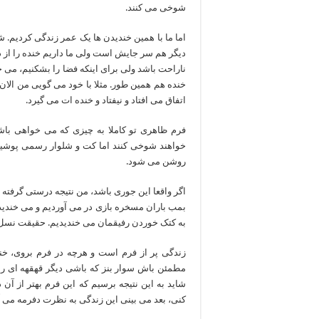
شوخی می کنند.
اما ما با همین خندیدن ها یک عمر زندگی کردیم
دیگر هم سر جایش است ولی ما داریم خنده را از د
ناراحت باشد ولی برای اینکه فضا را بشکنیم، می 
خنده هم همین طور. مثلا با خود می گویی من الان پ
اتفاق می افتاد و نیفتاد و خنده ات می گیرد.
فرم ظاهری تو کاملا به چیزی که می خواهی با
خواهند شوخی کنند اما کت و شلوار رسمی پوشیده
روشن می شود.
اگر واقعا این جوری باشد، من نتیجه درستی گرف
بمب باران مسخره بازی در می آوردیم و می خندیدی
به کتک خوردن رفیقمان می خندیدیم. حقیقت نسل م
زندگی پر از فرم است و هرچه در فرم بروی، خن
مطمئن باش سوار بنز که باشی دیگر قهقهه ای را ک
کنی، بعد می بینی این زندگی به نظرت دفرمه می آ