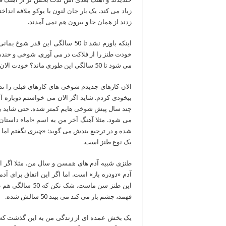
زیاد می کند. یک بار جان لنون با یوکو ملافه اندا
زدند از همان جا و بیرون هم نمی آمدند.
اینکه باورم نشد تا 50 سالگی این 
خودت طنز را از فلاکت در می آوری. شوخی و خنده
می شود تا 50 سالگی این طوری ماند؟ خودت الان به اندازه 10 سال پیش شوخ هستی؟ خسته تر نیستی؟
الان کارهای جدیدم شوخی های کارهای قبلی را ن
بیخودی کردم. شاید اگر الان می خواستم دوباره 
چند سال پیش شوخی هایم کمتر شده. حتی شاید بد
می شود. مثلا آهنگ آخر من به اسم «اما» داستا
شده و در ترجیع بندش می گوید: «چیزی نگفتم اما 
یک نوع طنز است.
آدم «دودره باز» است. اما اگر این اتفاق برای 
این طنز سن ماست
فهمد، چشم باز می کند می بیند 50 سالش شده.
یک بخش عمده ای از زندگی من به این گذشت که گ