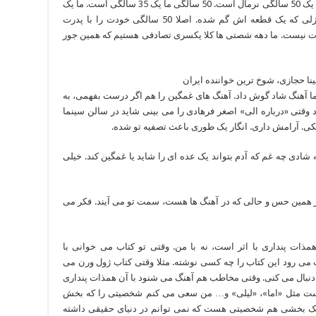
از زندگی مام معلق گذشت. فکر نکن 50 سالگی ما یک 50 سالگی نرمال است. 50 سالگی ما یک 35 سالگی است. ما یک
بخشی از زندگیمان را از دست داده ایم. مثل پازلی که یک قطعه اش گم شده. اصلا 50 سالگی خودت را با پدرت
30 سالگی تو شبیه پدرت نیست. ما دهه شصتی ها کلا یکسری تصادفی هستیم که همین جور
 آهنگ شاد گوش داد. آهنگ های غمگین را هم اگر درست بفهمی، به
تی «درباره الی» اصغر فرهادی را می بینی شاید در سالن سینما
ی. آرامش داری. انگار یک طوری باعث تصفیه تو شده.
ه شادی چه غم که آدم بتواند یک عده ای را شاید یا غمگین کند. خیلی
طر همین حس و حالی که در آهنگ ها هست، سمت تو می آیند. فکر می
ات پنداری با اثر است، نه با من. وقتی تو کتاب می خوانی با
ی رود این کتاب را چه کسی نوشته. مثلا وقتی کتاب ژول ورن می
 دنبال می کنی. وقتی مخاطب هم آهنگ می شنود با آن همذات پنداری
ست مثل «اما»، «لیلی» و… من سعی می کنم شخصیتی را که بخش
و یک بخشی هم شخصیتی هست که نمی توانم در دنیای حقیقی داشته