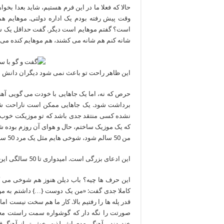
حالا که فعلا ما در این فرم هستیم، شاید بعدا ب
وقت پیش رفته بودم یک اداره دولتی. موهایم همی
است؟ گفتم موهایم است دیگر. گفت حداقل یک شان
شانه کنم هم شانه می کشند، هم موهایم کنده می 
این ظاهر راحت تو باعث نمی شود دیگران دانش م
حرص که نه، اما یک جاهایی با خودت می گویی آهن
برداشت شود. یک جاهایی ممکن است ناراحت شوم ام
نشده کسی منتقد جدی باشد که تو موزیکت خوب ن
که یک موزیک ساختم، حال و هوای آن روزم بوده شا
من 50 سالم شود، شوخی هایم مثل یک مرد 50 ساله می شود.
این ادعای بزرگی است. امیدواری تا 50 سالگی این حس شوخ طبعی در تو باقی بماند؟
این حرف ها چیه؟ باب دیلن هنوز هم شوخی می کن
کاملا جدی گفت: «من یک دوست {…} داشتم به من 
قدر پله ها را رفتیم بالا. کار ما هم سخت نیست ا
صورتت را نگه دار که گوشواره سمت راستت معلوم
خندیدند و آهنگ بعدی اش لذت بخش تر از آهنگ ق