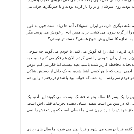
خته بودند روی سرشان و در را باز کرده بودند و با خبرنگارها حرف می
قدر شوخ بمانی، نکته دیگری دارد. در ایران استهلاک آدم ها زیاد است چون به قول
 را از گریه بیرون می کشی. برای همین آدم از خودش می پرسد مگر
دارد. کارهای قبلی را که گوش می کنم، با خودم می گویم چه شوخی
آن را بسازم، آن شوخی را نمی کردم. الان هم فکر می کنم نسبت به
بختانه محافظه کارتر شده باشم. بعید نیست. اما فکر می کنم عوض
ن آدمی است که با هر کسی آشنا شده، به یک دلیل از دستش شاکی
تو خودم سر رفتم… یه شب که خواب بود پا شدم در رفتم.» و این هم
طنزی شبیه آدم های همسن و سال من. مثلا اگر این را یک پسر 18 ساله بخواند قشنگ نیست. می گویند این آدم، یک
آدمی که در سن من است بیفتد، نشان دهنده تجربیات قبلی اش است.
. شک نکن که 50 سالگی هم طنز خودش را دارد. چون نسل ما نسلی است که پیرشدنش را نمی
فتم فردا درست می شود و فردا بهتر می شود، ما سال های زیادی