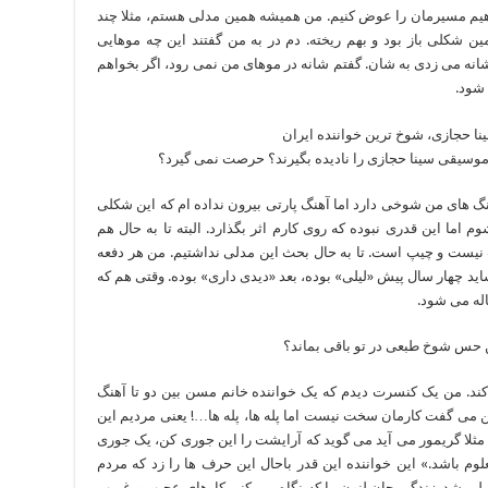
خواهیم مسیرمان را عوض کنیم. من همیشه همین مدلی هستم، مثلا چند
ن شکلی باز بود و بهم ریخته. دم در به من گفتند این چه موهایی
ه می زدی به شان. گفتم شانه در موهای من نمی رود، اگر بخواهم
شود.
وسیقی سینا حجازی را نادیده بگیرند؟ حرصت نمی گیرد؟
گ های من شوخی دارد اما آهنگ پارتی بیرون نداده ام که این شکلی
ا این قدری نبوده که روی کارم اثر بگذارد. البته تا به حال هم
یست و چیپ است. تا به حال بحث این مدلی نداشتیم. من هر دفعه
ید چهار سال پیش «لیلی» بوده، بعد «دیدی داری» بوده. وقتی هم که
د. من یک کنسرت دیدم که یک خواننده خانم مسن بین دو تا آهنگ
می گفت کارمان سخت نیست اما پله ها، پله ها…! یعنی مردیم این
ما مثلا گریمور می آید می گوید که آرایشت را این جوری کن، یک جوری
 باشد.» این خواننده این قدر باحال این حرف ها را زد که مردم
بلی شد. زندگی جان لنون را که نگاه می کنی کارهای عجیب و غریب