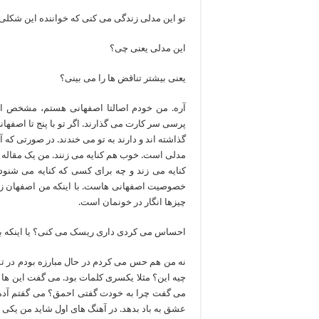
تو این مدلی زندگی می کنی که خواننده این شکل
این مدلی یعنی چی؟
یعنی بیشتر تناقض ها را می بینی؟
آره. من خودم اصالتا اصفهانی هستم، مشخص ا
پرسی سر کارت می گذارند. اگر تو با پنج تا اصف
گذاشته اند و دارند به تو می خندند. در صورتی که آ
مدلی است. خوب هم کنایه می زنند. من یک مقاله 
کنایه می زند و چه برای کسی که کنایه می شنو
خصوصیت اصفهانی هاست. با اینکه من اصفهان زندگی
چیزها انگار در خونمان است.
احساس می کردی داری ریسک می کنی؟ یا اینکه 
نه من هم حس می کردم در حال مبارزه بودم در تم
چیه این؟ مثلا یکسری کلمات بود. می گفت این ه
می گفت چرا به خودت گفتی احمق؟ می گفتم آدمی
عشق به باد بدهد. در آهنگ های اول شاید من یکی د