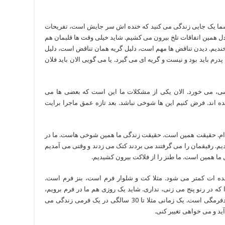
. شما یک جایی زندگی می کنید که خنده اش سر جایش است، تفریحات
ل همین اتفاقات تلخ بیرون می کشیم. شاید خیلی وقت ها قلبمان هم
خندیم. دیدن تناقض ها مهم است، دلیل گریه همان تناقض است، دلیل
درم باید بود و نیست و گریه ای می گیرد. یا می گویی الان باید فلان
شی، می خورد. الان یکی از مشکلات ما این است که بعضی ها می
 اند. فرض کنیم این ها شوخی نباشد. بعد تازه عمق ماجرا برایت
ته ام. حقیقت همین است. حقیقت زندگی ما همین شوخی هاست. ما در
م. رفیقمان را می گرفتند می بردند کتک می زدند و وقتی می آمدیم
ا همین است. ما طنز را از فلاکت بیرون کشیدیم.
ده ات کمتر می شود. مثلا کت و شلوار فرم است، بنز فرم است.
ه در رنو پنج می زنی، نداری. شاید یک روزی هم ما در فرم برویم،
شاید به این نتیجه برسیم که این فرم بهتر از آن دفرمگی است. یک زمانی مثلا تا 30 سالگی در یک فرمی زندگی می
ید و می خواهی تغییر کنی.