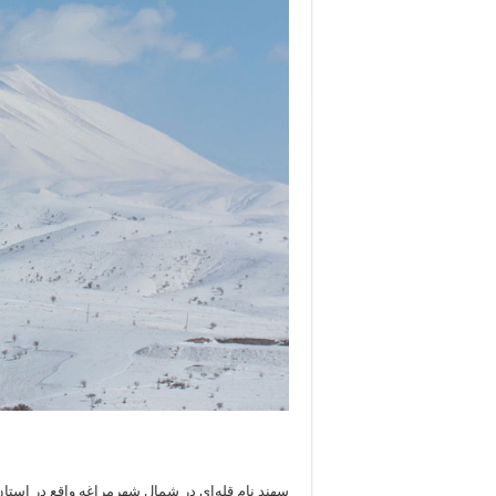
سهند نام قله‌ای در شمال شهرمراغه واقع در استا