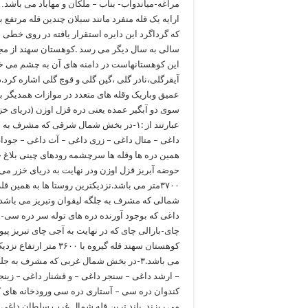
مراغه-میاندوآب- بناب – ملکان و مهاباد می باشد
ارایه یک قله منفرد مانند سبلان چندین قله مرتفع 
سالی به سال دیگر می رسد .کوهستان سهند از م
این کوهستانهاست در دامنه های آن به چشم می خورد
آیقرگلی،نادر گلی ،گین گلی و قوچ گلی اشاره کرد
عمیق وباریک وقله های متعدد در موازات همدیگر به و
سوی دو آبگیر عمده یعنی دره قزل اوزن (دریای خزر
عبارتند از :۱-در بخش شمال شرقی که مشرف
داغی – متال داغی – زری داغی – آت داغی – جوداغی
همین دره ها وقله ها سرچشمه رودهای چینی بلاغ چا
حوضه آبریز قزل اوزن ودر نهایت به دریای خزر می
شمالی که مشرف به جلگه لیقوان وتبریز می باشد 
داغی که بوجود آورنده دره های توله سر دره سی-ب
چای-بارالی چای که در نهایت به آجی چای تبریز پی
کوهستان سهند قله گیرو
می باشد.۳-در بخش شمال غربی که مشرف ب
– ارشد داغی – سنجر داغی – و قشنار داغی – زین
کندوان دره سی – آستاری دره سی ورودخانه های کن