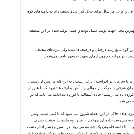
ی و غربی هر سال برای ییلاق گذرانی و تعلیف دام به دامنه‌های كوه
 بهترین محل جهت تولید عسل بوده و عسل تولید شده در این منطقه
ن كوه مانع رشد درختان و درختچه‌ها شده ولی تیره‌های مختلف
د ، در مراتع و چمن‌زارهای سهند به وفور یافت می‌شود.
د،با سرهای بر افراشته : برای رسیدن به این قله ها ،پس از رسیدن
جان شرقی با حرکت از حوالی راه آهن بطرف هشترود،که با عبور از
ده ده می رسیم- جاده آسفالته تا کورده ده ادامه می یابد،که در
ه می شود
 شود. جاده خاکی از این نقطه شروع می شود که با کمی شیب وسر
ه گردنه می رسد.جاده ای طولانی ار میان تپه ماهورها ودشت بطرف
وس …تا دامنه قله ونزدیک چشمه می رود- در مسیر وچشم انداز دشت
می شود –صبح که از مراغه حرکت کنی ،حدود ظهر به کنار چشمه قیخ