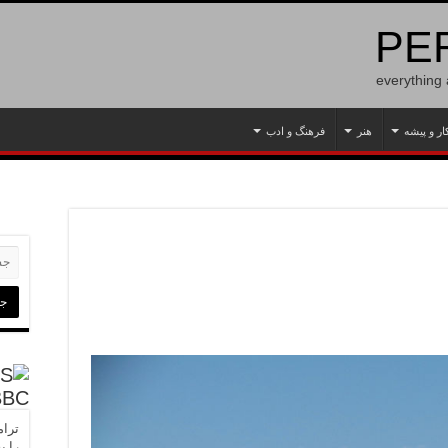
PER
everything
ار و پیشه
هنر
فرهنگ و ادب
BBC
ترام
را ب