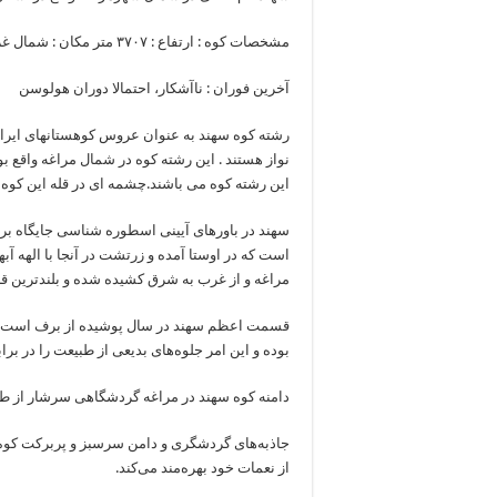
مشخصات کوه : ارتفاع : ۳۷۰۷ متر مکان : شمال غربی ایران ارتفاع نسبی : ۱۸۲۶ متر گونه : آتشفشانی مطبق
آخرین فوران : ناآشکار، احتمالا دوران هولوسن
رشته کوه سهند به عنوان عروس کوهستانهای ایرا
نواز هستند . این رشته کوه در شمال مراغه واقع بود
این رشته کوه می باشند.چشمه ای در قله این کوه 
سهند در باورهای آیینی اسطوره شناسی جایگاه برج
است كه در اوستا آمده و زرتشت در آنجا با الهه آب
مراغه و از غرب به شرق كشیده شده و بلندترین قله آن 3710 متر ارتفا
قسمت اعظم سهند در سال پوشیده از برف است. دام
بوده و این امر جلوه‌های بدیعی از طبیعت را در بر
دامنه كوه سهند در مراغه گردشگاهی سرشار از ط
جاذبه‌های گردشگری و دامن سرسبز و پربركت كوه س
از نعمات خود بهره‌مند می‌كند.