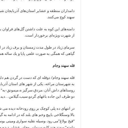
دامداران منطقه و عشایر استان‌های آذربایجان شرق
سهند كوچ می‌كنند.
دامنه‌های این كوه به علت داشتن گل‌های فراوان
از شهرت ویژه‌ای برخوردار است.
سرمای زیاد در طول مدت زمستان و برف زیاد در ای
گیاهی كه همگی به صورت علفی پایا و یك ساله هستن
قله سهند وجام
قله سهند وجام/ دوقله ای که دست در گردن هم دارن
به شهرستان مراغه، یکی از شهر های استان آذربای
روستاهای داش آتان ،مردق،سرگیز ه،میمونق-به” کور
دو طرف این جاده باغهای گردو،سیب،گیلاس…دید
در انتهای ده پلی کوچک بر روی رودخانه دیده می
بالا وسنگلاخی باپیچ وخم های بلند که در ادامه ب
“قیخ بولاغ”می رود ،وسیله نقلیه سواری ومینی ب
دامنه” سهند چند کلبه سیمانی وچادر عشایر دیده 