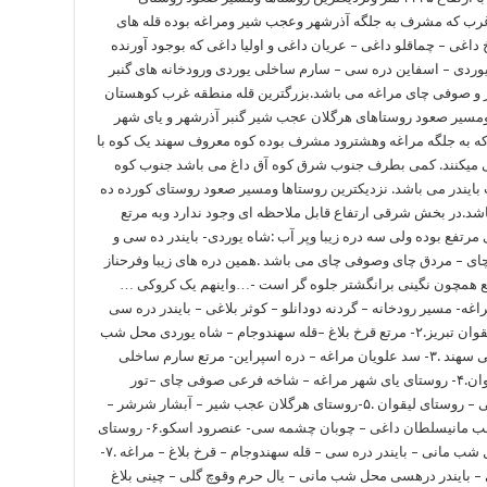
ب که مشرف به جلگه آذرشهر وعجب شیر ومراغه بوده قله های
اغی – چماقلو داغی – عریان داغی و اولیا داغی که بوجود آورنده
یوردی – اسفاین دره سی – سارم ساخلی یوردی ورودخانه های گنبر
 و صوفی چای مراغه می باشد.بزرگترین قله منطقه غرب کوهستان
دیک ترین روستاها ومسیر صعود روستاهای هرگلان عجب شیر گنبر آذرشهر و یای شهر
 باشد.۵- در بخش جنوب که به جلگه مراغه وهشترود مشرف بوده کوه معروف سهند یک کوه با
 وقله سهند ۳۵۱۳متر خود نمایی میکنند. کمی بطرف جنوب شرق کوه آق داغ می باشد جنوب کوه
بایندر می باشد. نزدیکترین روستاها ومسیر صعود روستای کورده ده
اشد.در بخش شرقی ارتفاع قابل ملاحظه ای وجود ندارد وبه مرتع
 فاقد قله های مرتفع بوده ولی سه دره زیبا وپر آب :شاه یوردی- بایندر ده سی و
ای – مردق چای وصوفی چای می باشد .همین دره های زیبا وفرحناز
ع همچون نگینی برانگشتر جلوه گر است -…واینهم یک کروکی …
زه :۱- روستای کردده مراغه- مسیر رودخانه – گردنه دودانلو – کوثر بلاغی – بایندر دره سی
محل شب مانی – قله گیروه- توله سر دره سی –لیقوان تبریز.۲- مرتع قرخ بلاغ –قله سهندوجام – شاه یوردی محل شب
مانی – ادامه شاه یوردیقله قوچ گلی – پیست اسکی سهند .۳- سد علویان مراغه – دره اسپراین- مرتع سارم ساخلی
محل شب مانی – قله قارمش – ارشد چمنی – کندوان.۴- روستای یای شهر مراغه – شاخه فرعی صوفی چای –تور
پاغلی محل شب مانی – گردنه لیقوان – گین در سی – روستای لیقوان .۵-روستای هرگلان عجب شیر – آبشار شرشر –
دربند قطر- قله میدان داغی – ارشد چمنی محل شب مانیسلطان داغی – چوبان چشمه سی- عنصرود اسکو.۶- روستای
گنبروف آذرشهر – نال میخ- تورپاغلی دره سی محل شب مانی – بایندر دره سی – قله سهندوجام – قرخ بلاغ – مراغه .۷-
 بایندر درهسی محل شب مانی – یال حرم وقوچ گلی – چینی بلاغ