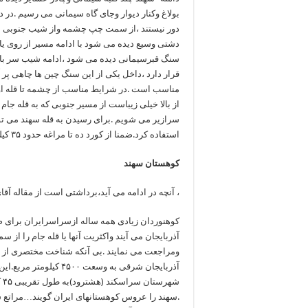
بولاغ وکنار دیوار وجای گاه سیمانی می رسیم .در 
دور نیستند ،از سمت چپ چشمه واز شیب جنوبی ب
دشتی وسیع دیده می شود با ادامه مسیر از روی 
سنگ قبرسیمانی دیده می شود ،ادامه شیب سر بالای
قرار دارد ،داخل یکی از این سنگ چین ها چاهی پ
از بالا خیلی زیباست از مسیر جنوبی که به قله جا
سرازیر می شویم .برای رسیدن به قله سهند می توا
استفاده کرد.ضمنا از کورد ده تا مراغه حدود ۳۵ کیلو متر است .
کوهستان سهند
، آنچه در ادامه می آید،برداشتی است از مقاله آقا
کوهنوردان زیادی همه ساله ازسراسرایران برای ص
آذربایجان می آیند واکثریت آنها یا قله جام را ا
ومراجعت می نمایند .بی آنکه شناخت مختصری از
آذربایجان شرقی به وسع
.سهند را عروس کوهستانهای ایران گویند…مراتع س