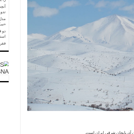
آنچه
تدو
مدل‌
«سکس
دو ف
استر
فقر 
SNA
ن آذربایجان شرقی ایران است.