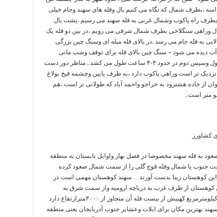
دامنه ،بطرف شمال که نگاه می کنیم یال وقله های سهند وجام خیلی
طرف راه پاکوب وشمال غربی به قله سهند می رسیم .پشت یال
یال وراهی سنگلاخی بطرف شمال شرقی می رویم ،در بین دو قله یک
ی به قله جام می رسد .در بالای قله میله ای وسنگ چین بزرگی
ر آب دیده می شود – سنگ چین بالای قله برای توقف وشب مانی
مناسب است .در شرایط مناسب از چشمه تا قله اول وسپس دوم در حدود ۳-۴ ساعت طول می کشد . مناظر دور دست
م نزدیک تر است وراهی پاکوب دارد ،به طرف پایین وچشمه قیخ بولاغ
ن از جاده هشترود به خراجو واحمد آباد که طولانی تر است ،هم
ی کشاورز
عود به قله سهند مخصوصا در فصل بهار واوایل تابستان به منطقه
ز سمت جنوب یا شمال وقله قوچ گلی را از سمت شمال صعود کرده
 این کوهستان زیبا بدست آورند …سهند کوهستان مهمی است در
ت ۴۵۰۰ کیلومتر مربع.این کوهستان از طرف غرب به دریاچه ارومیه واز سمت شرق به
شهرستان سراسکند (هشترود)به طول تقریبی ۴۵ کیلومترمربع کهبیش از بیست قله آن متجاوز از ۳۰۰۰مترارتفاع دارد
هند بهترین مکان برای ایلات وعشایر جنوب آذربایجان یعنی منطقه