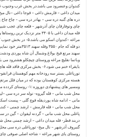
کندوان وعنصرود می باشد.در بخش غرب وجنوب غر
میدان داغی – قارمش داغی – قوجا داغی –نال میخ د
دره های گنبه دره سی – بهادر دره سی – چاخ چاخ 
چای وتوفارقان چای آذرشهر – قلعه چای عجب شیر
قله میدان داغی با ۳۴۰۵ متر نز
مراغه –کندوان اسکو می
دو قله که جام ۳۵۵۰
سهند مرتع قیخ بولاغ وشمال آن شاه یوردی ودشت 
وباتما نقلیچ مراغه وروستای چیچکلو هشترود می ب
بایقراء ختم می شود.۶- بخش مرکزی
تورپاغلی بستر سه رودخانه مهم کوهستان قرانقوچ
هسته مرکزی کوهستان بوده که در میان قلل مرتف
ومسیر های پیشنهادی دورو
روستای یای شهر مراغه – شاخه اصلی صوفی چای –