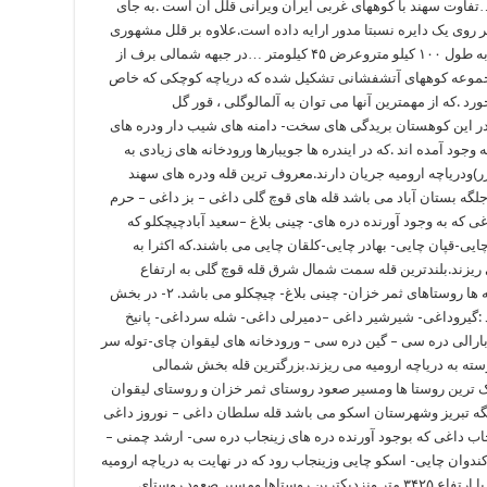
…تفاوت سهند با کوههای غربی ایران ویرانی قلل آن است .به جای
بر روی یک دایره نسبتا مدور ارایه داده است.علاوه بر قلل مشهوری
که گرداگرد این دایره استقرار یافته در روی خطی به طول ۱۰۰ کیلو متروعرض ۴۵ کیلومتر …در جبهه شمالی برف از
جموعه کوههای آتشفشانی تشکیل شده که دریاچه کوچکی که خاص
 .که از مهمترین آنها می توان به آلمالوگلی ، قور گل
.در این کوهستان بریدگی های سخت- دامنه های شیب دار ودره های
جود آمده اند .که در ایندره ها جویبارها ورودخانه های زیادی به
)ودریاچه ارومیه جریان دارند.معروف ترین قله ودره های سهند
 به جلگه بستان آباد می باشد قله های قوچ گلی داغی – بز داغی – حرم
 که به وجود آورنده دره های- چینی بلاغ –سعید آبادچیچکلو که
یی-قپان چایی- بهادر چایی-کلقان چایی می باشند.که اکثرا به
 ریزند.بلندترین قله سمت شمال شرق قله قوچ گلی به ارتفاع
۳۷۰۰متر می باشد.نزدیکترین روستا ها به همین قله ها روستاهای ثمر خزان- چینی بلاغ- چیچکلو می باشد. ۲- در بخش
:گیروداغی- شیرشیر داغی –دمیرلی داغی- شله سرداغی- پانیخ
ارالی دره سی – گین دره سی – ورودخانه های لیقوان چای-توله سر
وسته به دریاچه ارومیه می ریزند.بزرگترین قله بخش شمالی
ه با ۳۶۰۰ متر ارتفاع نزدیک ترین روستا ها ومسیر صعود روستای ثمر خزان و روستای لیقوان
ه جلگه تبریز وشهرستان اسکو می باشد قله سلطان داغی – نوروز داغی
جاب داغی که بوجود آورنده دره های زینجاب دره سی- ارشد چمنی –
دوان چایی- اسکو چایی وزینجاب رود که در نهایت به دریاچه ارومیه
می ریزند .بلند ترین قله شمال غرب سلطان داغی با ارتفاع ۳۴۲۵ متر ونزدیکترین روستاها ومسیر صعود روستای