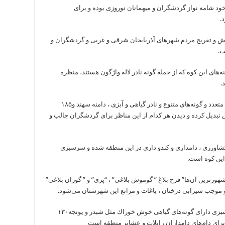
 خود شامه نواز گردشگران و میهمانان نوروزی بوده و برای
.
 و تفریح مردم شهرهای آذربایجان شرقی و غربی و گردشگران و
ت.
ه‌های این كوه كه از جمله گونه نادر لاله واژگون هستند، منظره
.
وجود ‪ ۱۸۵گونه پرنده بومی و مهاجر ، وجود پستانداران متعدد و گونه‌های متنوع و نادر گیاهی و آبزی ، دامنه سهند و
تبدیل كرده و دیدن هر كدام از این مناظر برای گردشگران جالب و
كشاورزی ، دامداری و كندو داری در این منطقه شده و سرسبزی
این كوه است.
هورترین آن‌ها” قرخ بلاغ ” گوموش بلاغی” ، “پری” و ” گوران بلاغی”
و موجب سیرابی درختان ، باغات و مراتع این شهرستان می‌شود.
كوه سهند با ‪ ۱۳۰هزار هكتار مراتع ییلاقی علاوه بر سرسبزی دارای گونه‌های گیاهی خوش خوراك مثل شبدر و یونجه