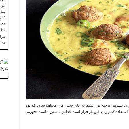
آنچه
نمای
گزار
موسا
متا در 
تیرا
و پد
SNA
 وزن نشويم، ترجيح مي دهيم به جاي سس هاي مختلف سالاد كه نود
 استفاده كنيم ولي اين بار قرار است غذايي با سس ماست بخوريم.