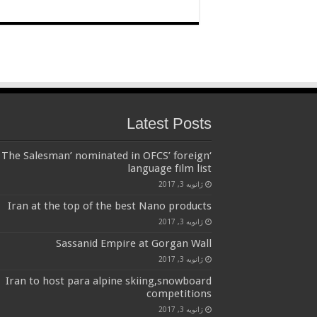
Latest Posts
‘The Salesman’ nominated in OFCS’ foreign
language film list
ژانویه 3, 2017
Iran at the top of the best Nano products
ژانویه 3, 2017
Sassanid Empire at Gorgan Wall
ژانویه 3, 2017
Iran to host para alpine skiing,snowboard
competitions
ژانویه 3, 2017