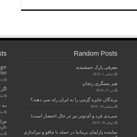
sts
Random Posts
معرفی پارک جمشیدیه
ign
list
دسامبر 1, 2015
ژانویه
هنر مسگری زنجان
اگر 
می 11, 2016
مارس 
برندگان جایزه گِرَمی را به ایران راه نمی دهند؟
بـه 
سپتامبر 16, 2015
مارس 
سی‌دی مُرد و آی‌تونز نیز در حال احتضار است!
چرا
جولای 10, 2015
دارن
نماینده پارلمان بریتانیا در حمله با چاقو و تیراندازی
مارس 