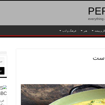
PER
everything
ار و پیشه
هنر
فرهنگ و ادب
است
BBC
عربس
مکه»