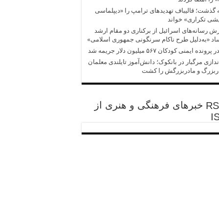
 گذشت؛ قالیباف تهدیدهای ترامپ را «دیپلماسی
شی تکراری» خواند
ش‌‌ رسانه‌های اسرائیل از برکناری دو مقام ارشد
د «به‌دلیل طرح ناکام سرنگونی جمهوری اسلامی»
پرونده ایمنی کودکان ۵۶۷ میلیون دلار جریمه شد
ندازی مرگبار در بانکوک؛ دانش‌آموز تایلندی معلمان
ربزرگ و مادربزرگش را کشت
خبرهای فرهنگی و هنری از
I