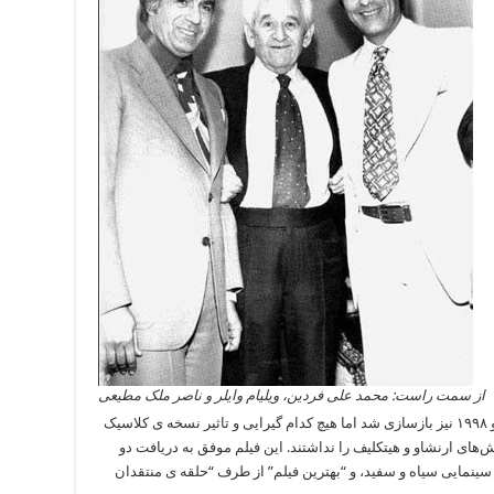
از سمت راست: محمد علی فردین، ویلیام وایلر و ناصر ملک مطیعی
فیلم “بلندی های بادگیر” در سال های ۱۹۵۴، ۱۹۷۰ و ۱۹۹۸ نیز بازسازی شد اما هیچ کدام گیرایی و تاثیر نسخه ی کلاسیک
قش‌های ارنشاو و هیتکلیف را نداشتند. این فیلم موفق به دریافت دو
 به دلیل بهترین فیلم سینمایی سیاه و سفید، و “بهترین فیلم” از طرف “حلقه ی منتقدان