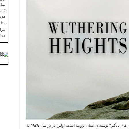
نمای
گزار
موسا
متا در 
تیرا
و پد
” که اقتباسی از “رمان بلندی های بادگیر” نوشته ی امیلی برونته است، اولین بار در سال ۱۹۳۹ به