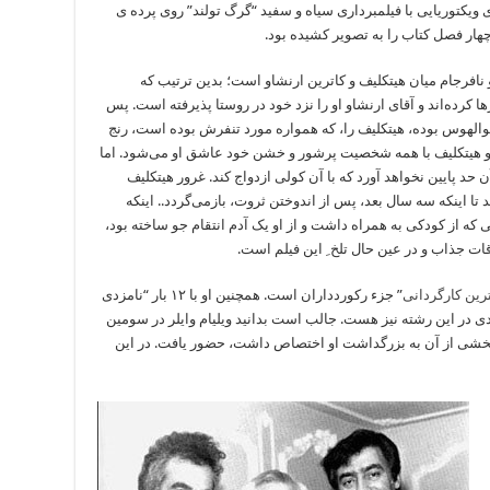
 ی ویکتوریایی با فیلمبرداری سیاه و سفید “گرگ تولند” روی پرده ی
ار فصل کتاب را به تصویر کشیده بود.
فرجام میان هیتکلیف و کاترین ارنشاو است؛ بدین ترتیب که
 کرده‌اند و آقای ارنشاو او را نزد خود در روستا پذیرفته است. پس
الهوس بوده، هیتکلیف را، که همواره مورد تنفرش بوده است، رنج
ست و هیتکلیف با همه شخصیت پرشور و خشن خود عاشق او می‌شود. اما
 حد پایین نخواهد آورد که با آن کولی ازدواج کند. غرور هیتکلیف
 تا اینکه سه سال بعد، پس از اندوختن ثروت، بازمی‌گردد.. اینکه
 که از کودکی به همراه داشت و از او یک آدم انتقام جو ساخته بود،
ات جذاب و در عین حال تلخ ِ این فیلم است.
رین کارگردانی
” جزء رکوردداران است. همچنین او با ۱۲ بار “نامزدی
دی در این رشته نیز هست. جالب است بدانید ویلیام وایلر در سومین
خشی از آن به بزرگداشت او اختصاص داشت، حضور یافت. در این