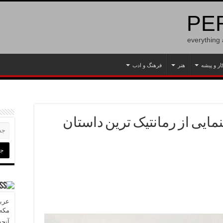
PER
everything
ار و پیشه
هنر
فرهنگ و ادب
مایی از رمانتیک ترین داستان
عربس
مکه»
آنچه