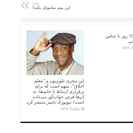
بعدی
این منم ساموئل بکت!
خاطرۀ 10 روز با عباس
ی
این مجری تلویزیون و “معلم
اخلاق”، متهم است که برای
برقراری ارتباط با خانم‌ها، به
آن‌ها قرص خواب‌آور می‌داده
است/ نیویورک تایمز منتشر کرد
جولای 9, 2016