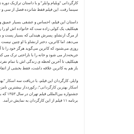
کارگردانی “ویلیام وایلر” و با داستان تراژیک دوره
سینما رفت. این فیلم فقط شانزده فصل از سی و چه
داستان این فیلم، احساس و عشقی بسیار عمیق و نا
هیتکلیف یک کولی زاده ست که خانواده اش او را رها
از مرگ ارنشاو، پسرش هیندلی که بسیار پست و بو
می‌دهد. اما کاترین، دختر ارنشاو با او چنین نی
روزی می‌شنود که کاترین می‌گوید هرگز خود را تا آن
جریحه‌دار می شود و خانه را با ناراحتی ترک می کند
هیتکلیف تا آخرین لحظه ی زندگی اش با تمام نفرتی
باز هم به کاترین علاقه داشت، فقط بخشی از اتفاق
وایلر، کارگردان این فیلم، با دریافت سه
اسکار “بهت
اسکار بهترین کارگردانی
“، رکورددار بیشترین نامز
جشنواره بین‌المللی فیلم تهران در سال
۱۳۵۳
که ب
برنامه ۱۱ فیلم از این کارگردان به نمایش درآمد.