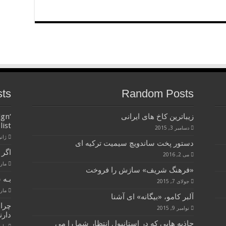
sts
Random Posts
زیباترین کاخ های ایرانی
ign
list
دسامبر 3, 2015
ژانویه 
دستور پخت ساندویچ سیمیت ترکیه ای
اگر 
می 2, 2016
مارس 28
«فرهنگ شریف» سازش را فروخت
بـه 
جولای 7, 2015
مارس 28
آلبر کامو، «بیگانه» ای آشنا
چرا
نوامبر 9, 2015
دارن
جاذبه‌ هایی که در استانبول انتظار شما را می