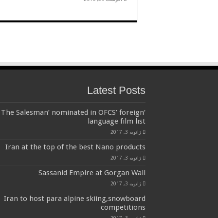
Latest Posts
‘The Salesman’ nominated in OFCS’ foreign
language film list
ژانویه 3, 2017
Iran at the top of the best Nano products
ژانویه 3, 2017
Sassanid Empire at Gorgan Wall
ژانویه 3, 2017
Iran to host para alpine skiing,snowboard
competitions