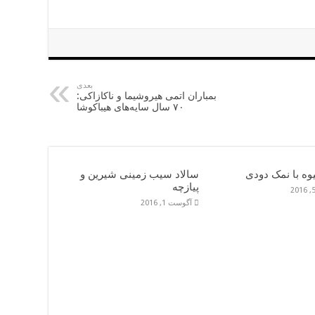
بعدی
بمباران اتمی هیروشیما و ناکازاکی:
۷۰ سال سایه‌های هیباکوشا
وه با نمک دودی
سالاد سیب زمینی شیرین و
پیازچه
آگوست 1, 2016