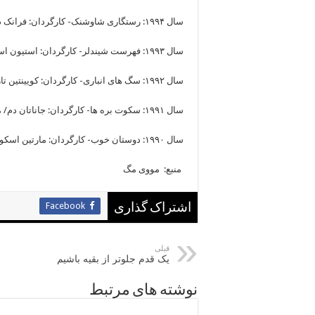
سال ۱۹۹۴: رستگاری شاوشنک- کارگردان: فرانک دارابونت/ میانگین امتیاز: ۹.۳
سال ۱۹۹۳: فهرست شیندلر- کارگردان: استیون اسپیلبرگ/ میانگین امتیاز: ۸.۹
سال ۱۹۹۲: سگ های انباری- کارگردان: کویینتین تارانتینو/ میانگین امتیاز: ۸.۴
سال ۱۹۹۱: سکوت بره ها- کارگردان: جاناتان دم/ میانگین امتیاز: ۸.۶
سال ۱۹۹۰: دوستان خوب- کارگردان: مارتین اسکورسیزی/ میانگین امتیاز: ۸.۷
منبع: مووی مگ
Facebook
اشتراک گذاری
قبلی
یک قدم جلوتر از بقیه باشیم
نوشته های مرتبط