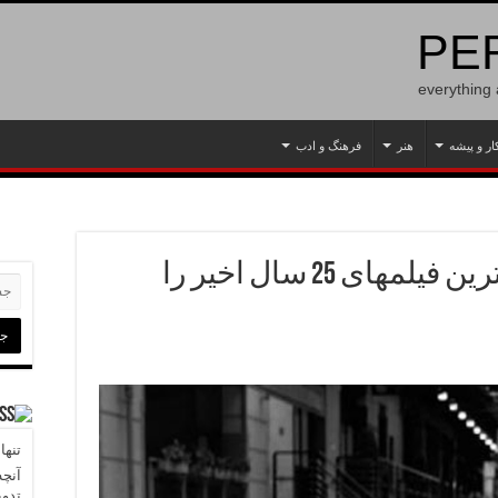
PER
everything
ار و پیشه
هنر
فرهنگ و ادب
کاربران وبسایت IMDB برترین فیلمهای 25 سال اخیر را
تنها
آنچه
تدو