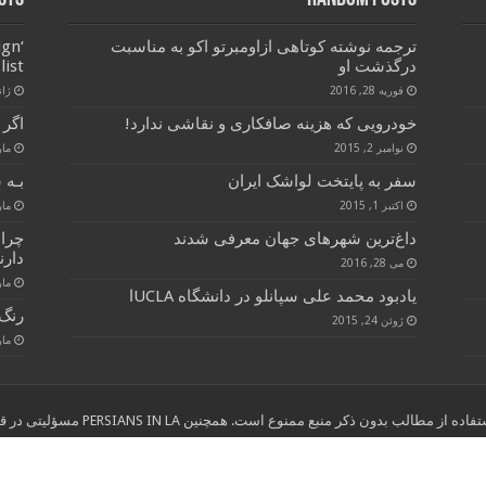
ترجمه نوشته کوتاهی ازاومبرتو اکو به مناسبت
ign
درگذشت او
list
فوریه 28, 2016
ژانویه
خودرویی که هزینه صافکاری و نقاشی ندارد!
اگر 
نوامبر 2, 2015
مارس 
سفر به پایتخت لواشک ایران
بـه 
اکتبر 1, 2015
مارس 
داغ‌ترین شهرهای جهان معرفی شدند
چرا
دارن
می 28, 2016
مارس 
یادبود محمد علی سپانلو در دانشگاه UCLAا
رنگ 
ژوئن 24, 2015
مارس 
ب بدون ذکر منبع ممنوع است. همچنین PERSIANS IN LA مسؤلیتی در قبال نوشته های انتخاب شده از سایر وب سایتها ندارد."