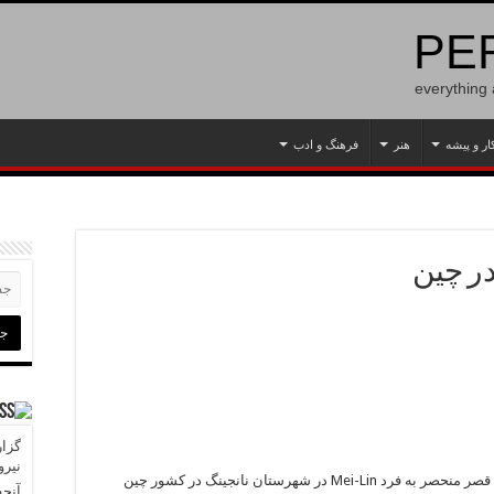
PER
everything
ار و پیشه
هنر
فرهنگ و ادب
در چین
گزار
نیرو
ساختمانی که در تصویر مشاهده میکنید در حقیقت قصر منحصر به فرد Mei-Lin در شهرستان نانجینگ در کشور چین
آنچه