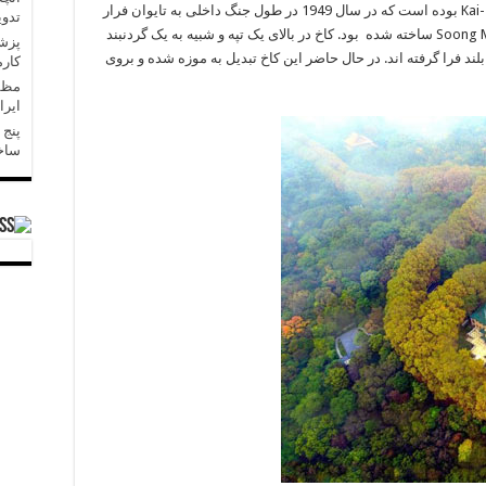
است. این کاخ محل اقامت خانواده رهبر چین Kai-shek بوده است که در سال 1949 در طول جنگ داخلی به تایوان فرار
تدو
کرد. این کاخ برای همسر Kai-shek به نام Soong May-ling ساخته شده بود. کاخ در بالای یک تپه و شبیه به یک گردنبند
د فرا گرفته اند. در حال حاضر این کاخ تبدیل به موزه شده و بروی
کارم
مظفر
ایر
پنج 
ساخ