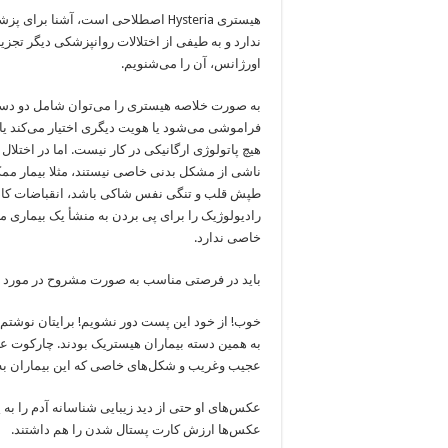
هیستری Hysteria اصطلاحی است، آشنا
ندارد و به طیفی از اختلالات روانپزشکی دیگر تج
اورژانس، آن را می‌شنویم.
به صورت خلاصه هیستری را می‌توان شامل دو دسته ا
فراموشی می‌شود یا هویت دیگری اختیار می‌کند ی
هیچ پاتولوژی ارگانیکی در کار نیست. اما در اختلال 
ناشی از مشکل بدنی خاصی نیستند، مثلا بیمار ممکن
طپش قلب و تنگی نفس شاکی باشد، انقباضات کاذب
رادیولوژیک را برای پی بردن به منشأ یک بیماری 
خاصی ندارد.
باید در فرصتی مناسب به صورت مشروح در مورد ت
خوب! از خود این پست دور نشویم! برایتان نوشتم 
به همین دسته بیماران هیستریک بودند. چارکوت عک
عجیب وغریب و شکل‌های خاصی که این بیماران به 
عکس‌های او حتی از دید زیبایی شناسانه آدم را به ی
عکس‌ها ارزش کارت پستال شدن را هم داشتند.