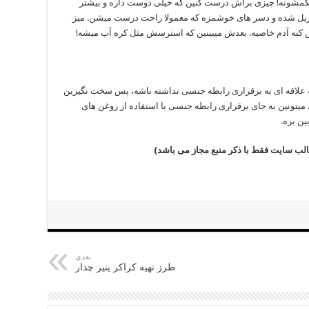
کمشونه! چیزی براش درست کنین که خیلی دوست داره و بیشتر
غ گریل شده و دسر های خوشمزه که معمولا راحت درست میشن. میز
 کنه آدم خاصیه. بعدش میبینین که استرسش مثل کره آب میشه!
ه علاقه ای به برقراری رابطه جنسی نداشته باشه، پس سخت نگیرین
 میتونین به جای برقراری رابطه جنسی با استفاده از روغن های
ن بره.
لب سایت فقط با ذکر منبع مجاز می باشد)
بعدی
طرز تهیه کراکر پنیر چدار