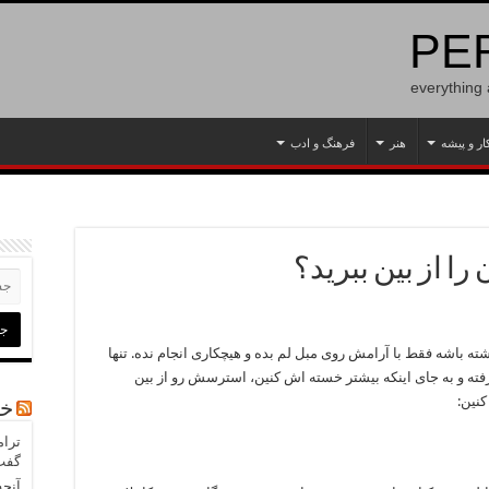
PER
everything
ار و پیشه
هنر
فرهنگ و ادب
 از بین ببرید؟
ته باشه فقط با آرامش روی مبل لم بده و هیچکاری انجام نده. تنها
 گرفته و به جای اینکه بیشتر خسته اش کنین، استرسش رو از بین
کنین:
خب
ترام
گفت 
آنچه