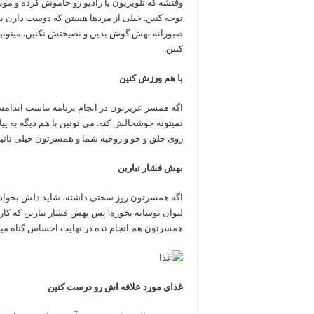
وقتشه که تلویزیون یا رادیو رو خاموش کرده و موب
توجه کنین. خیلی از مردها هستن که دوست دارن 
صبورانه بهش گوش بدین و نصیحتش نکنین. میتونین
کنین.
با هم ورزش کنین
اگه همسر عزیزتون در انجام برنامه تناسب اندام
نمیتونه خوشحالش کنه. می تونین با هم دیگه به پیاد
روی خلق و خو و روحیه شما و همسرتون خیلی تاثیر
بهش فشار نیارین
اگه همسرتون روز سختی داشته، شاید دلش بخواد بی
لیوان نوشابه بخوره! پس بهش فشار نیارین که کار
همسرتون هم انجام نده در نهایت احساس گناه میکن
غذای مورد علاقه اش رو درست کنین