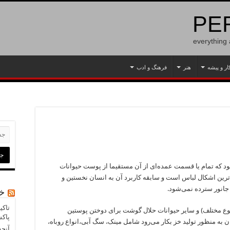
PER
everything
ار و پیشه
هنر
فرهنگ و ادب
د که تمام یا قسمت عمده‌ای از آن مستقیما از پوست حیوانات
ترین اشکال لباس است و سابقه کاربرد آن به انسان نخستین و
 جانور سترده نمی‌شود.
خب
تاکی
ع مختلف) و سایر حیوانات حلال گوشت برای دوختن پوستین
پاکس
 به منظور تولید خز بکار می‌رود شامل مینک، سگ آبی،انواع روباه،
آنچه