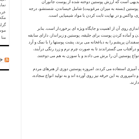
بدیهی است که ارزش پوستین دوخته شده از پوست جانوران
نمای
 پوستین (بسته به میزان مرغوبیت) شامل خیساندن، شستشو، درجه
عربس
ی، واکس و در نهایت ثابت کردن با مواد شیمیایی است.
مکه»
گزار
ازی روی آن از اهمیت و جایگاه ویژه ای برخوردار است. بنابر
موسا
 آماده کردن پوست برای جلیقه، پوستین و زیرانداز، دارای سابقه
متا در 
سفندان پرپشم را به دباغخانه می برند، پشت پوستها را با نمک و آرد
درآفتاب می گستراندند تا به صورت چرم نرم و زرد رنگی درآیند،
 انواع پوستین آن را برش می دادند و با سوزن به هم می دوختند.
خب
گ آمیزی استفاده می کردند. امروزه پوستین دوزی از هنرهای مردم
مپروری به این حرفه نیز روی آورده اند و به تولید انواع سجاده،
ارند.