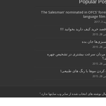
Popular Po
‘The Salesman’ nominated in OFCS’ fore
language film 
3, 2017
قصد خرید کیف دارید بخوانید !!!
, 2015
سبزی‌ها جان بده
, 2015
 مردان سرعت بیشتری در تشخیص چهره
د؟
, 2015
کردن موها با رنگ های طبیعی!
, 2015