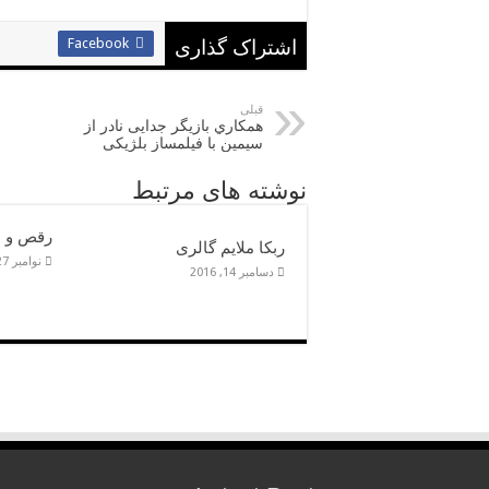
Facebook
اشتراک گذاری
قبلی
همكاري بازيگر جدايی نادر از
سيمين با فيلمساز بلژيكی
نوشته های مرتبط
رقص و ا
ربکا ملایم گالری
نوامبر 27, 2016
دسامبر 14, 2016