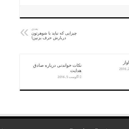
بعدی
چیزایی که نباید با شوهرتون
دربارش حرف بزنین!
واز
نکات خواندنی درباره صادق
هدایت
آگوست 5, 2016