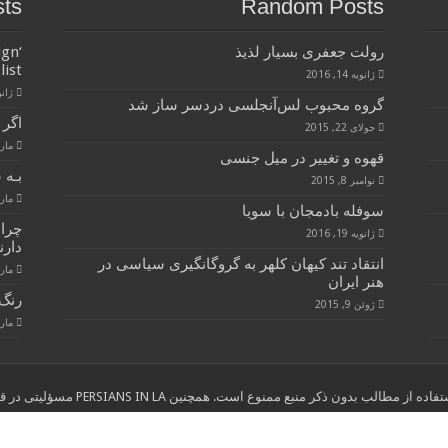
sts
Random Posts
رولت جعفری بسیار لذیذ
ign
list
ژانویه 14, 2016
ژانویه 
گروه محبوب لس‌آنجلسی دردسر ساز شد
اگر 
جولای 22, 2015
مارس 28
قهوه و تغییر در میل جنسی
بـه 
نوامبر 8, 2015
مارس 28
سوفله بادمجان با سویا
چرا
ژانویه 19, 2016
دارن
انتقاد تند کیهان کلهر به گروگانگیری سیاسی در
مارس 28
هنر ایران
رنگ 
ژوئن 9, 2015
مارس 28
ب بدون ذکر منبع ممنوع است. همچنین PERSIANS IN LA مسؤلیتی در قبال نوشته های انتخاب شده از سایر وب سایتها ندارد."