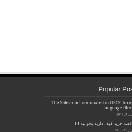
Popular Po
‘The Salesman’ nominated in OFCS’ fore
language film 
 3, 2017
قصد خرید کیف دارید بخوانید !!!
28, 2015