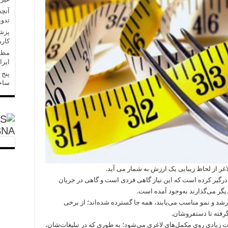
آنچه
تدو
کارم
مظفر
ایر
پنج 
ساخ
SNA
اغر از لحاظ زیبایی یک ارزش به شمار می آید.
ا درگیر کرده است که این نیاز گاهی فردی است و گاهی در جریان
کدیگر می‌گذارند به‌وجود آمده است.
رشد و نمو مناسب می‌یابند، همه جا گسترده شده‌اند؛ از برخی
 گرفته تا دستفروشان.
ات زیادی روی مکمل‌های لاغری می‌شود؛ به طوری که در تبلیغات‌شان،