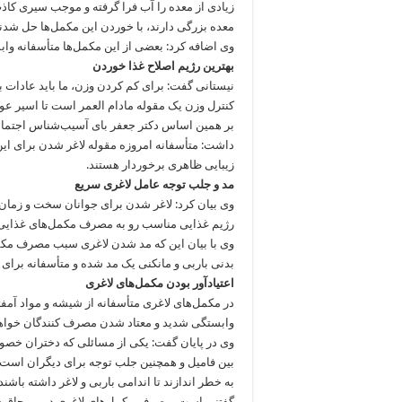
زیادی از معده را آب فرا گرفته و موجب سیری کاذ
معده بزرگی دارند، با خوردن این مکمل‌ها حل شد
وی اضافه کرد: بعضی از این مکمل‌ها متأسفانه وابس
بهترین رژیم اصلاح غذا خوردن
نیستانی گفت: برای کم کردن وزن، ما باید عادات بد 
کنترل وزن یک مقوله مادام العمر است تا اسیر ع
بر همین اساس دکتر جعفر بای آسیب‌شناس اجتماع
داشت: متأسفانه امروزه مقوله لاغر شدن برای این
زیبایی ظاهری برخوردار هستند.
مد و جلب توجه عامل لاغری سریع
وی بیان کرد: لاغر شدن برای جوانان سخت و زمان‌
رژیم غذایی مناسب رو به مصرف مکمل‌های غذایی آو
وی با بیان این که مد شدن لاغری سبب مصرف مکمل
بدنی باربی و مانکنی یک مد شده و متأسفانه برای 
اعتیادآور بودن مکمل‌های لاغری
در مکمل‌های لاغری متأسفانه از شیشه و مواد آمفت
وابستگی شدید و معتاد شدن مصرف کنندگان خواه
وی در پایان گفت: یکی از مسائلی که دختران خص
بین فامیل و همچنین جلب توجه برای دیگران است 
به خطر اندازند تا اندامی باربی و لاغر داشته باشند.
گفتنی است، مصرف مکمل‌های لاغری در پی چاق شدن