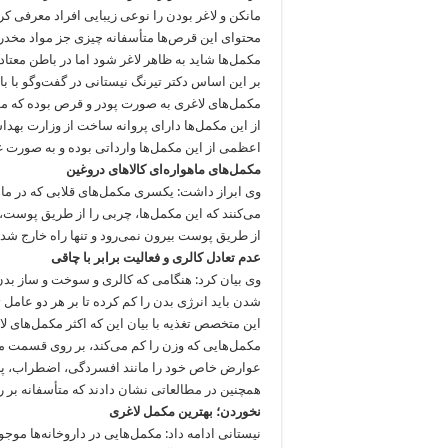
مانکن و لاغر بودن را نوعی زیبایی افراد معرفی ک
محتوای این قرص‌ها متأسفانه چیزی جز مواد مخدر
مکمل‌ها شاید به ظاهر لاغر شود اما در باطن معتاد 
بر این اساس دکتر تیرنگ نیستانی در گفت‌وگو با ب
مکمل‌های لاغری به صورت پودر و قرص بوده که م
از این مکمل‌ها دارای پروانه ساخت از وزارت بهد
اعظمی از این مکمل‌ها وارداتی بوده و به صورت
مکمل‌های ماهواره‌ای کالاهای دروغین
وی ابراز داشت: یکسری مکمل‌های قلابی که در ماهوا
می‌کنند که این مکمل‌ها، چربی را از طریق پوست، 
از طریق پوست بیرون نمی‌رود و تنها راه خارج شد
عدم تعادل کالری و فعالیت برابر با چاقی
وی بیان کرد: هنگامی که کالری و سوخت و ساز بدن 
شدن باید انرژی بدن را کم کرده تا بر هر دو عامل ت
این متخصص تغذیه با بیان این که اکثر مکمل‌های لا
مکمل‌هایی که وزن را کم می‌کند، بر روی قسمت مر
عوارض خاص خود را مانند افسردگی، اضطراب، پری
همچنین در مطالعاتی نشان دادند که متأسفانه بر ر
نخوردن؛ بهترین مکمل لاغری
نیستانی ادامه داد: مکمل‌هایی در داروخانه‌ها 