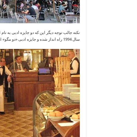
نکته جالب توجه دیگر این که دو جایزه ادبی به نام 
سال 1994 راه انداز شده و جایزه ادبی «دو مگو» از سال 1933.