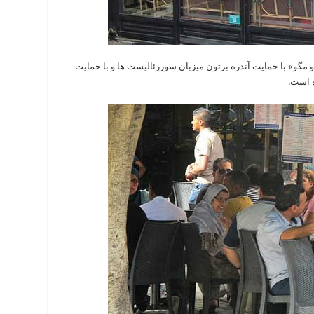
 دو مگو» با حمایت آندره برتون میزبان سوررئالیست ها و با حمایت
ه است.