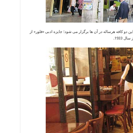
این دو کافه هرساله در آن ها برگزار می شود؛ جایزه ادبی «فلور» از