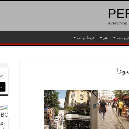
PER
everything
ار و پیشه
هنر
فرهنگ و ادب
ود!
BBC
«کاه
افز