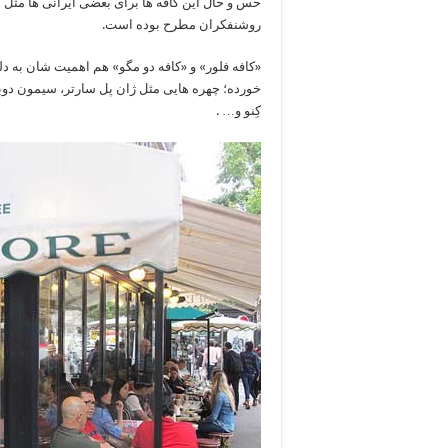
حس و حال این کافه ها برای بعضی ایرانی ها مثل 
روشنفکران مطرح بوده است.
«کافه فلور» و «کافه دو مگو» هم اهمیت شان به دلی
خورده؛ چهره هایی مثل ژان پل سارتر، سیمون دوبووا
کِنو و… .