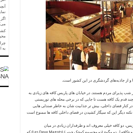
آنچه
نمای
می‌ک
کشتی
محی
چرا 
به ا
SNA
ا و از جاذبه‌های گردشگری در این کشور است.
 شب پذیرای مردم هستند. در خیابان های پاریس کافه های زیادی به
چند قدم یک کافه هست تا جایی که در برخی محله های توریستی
 در کنار فضای داخلی، بیش تر جذابیت شان به خاطر صندلی هایی
. نکته دیگر این که سیگار کشیدن در فضای داخلی کافه ها ممنوع است
ریس، دو کافه خیلی معروف اند و طرفداران زیادی در میان
گردشگران دارند؛ «کافه دو فلور» (Café de Flore) و «کافه لِ دو مگو» (دو مجسمه کوچک چینی) (Les Deux Magots) که