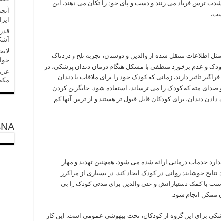
دت ترس فریاد می زنند و دست و پای خود را تکان می دهند. این
آنچه
ست.
ایرا
قدر
آشکا
لایح
ثل اطلاعات منتقل شده از والدین و دوستان، تجربه تلخ و دردناک
خواه
ودک و عدم برخورد منطقی با مشکل هنگام درمان دندان پزشکی، در
عربس
گیر تاثیر دارند. زمانی که کودک خود را برای ملاقات با دندان
مکه»
و صدای مته که کودک را می ترساند، استفاده شود. جایگزین کردن
ادن دندان، برای کودکان قابل قبول تر هستند و از ترس آنها کم
SNA
رد خدمات درمانی ارائه شده می شود. همچنین تهدید و مهار
تایج خوشایند روانی در کودک ایجاد کند. در بسیاری از مراکرز
ت با کمک دستیارانش و حتی والدین برای مدتی کودک را بی
ن ممکن انجام شود.
شکی برای این گروه از کودکان، تحت بیهوشی عمومی است. این کار