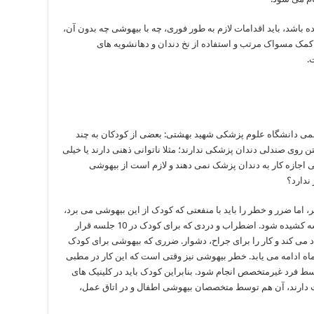
باشد، باید اقدامات لازم به طور فوری، چه با بیهوشی چه بدون آن،
ه کمک مسواک مرتب و استفاده از نخ دندان و دهانشویه های
.
ی دانشگاه علوم پزشکی شهید بهشتی: بعضی از کودکان به چند
ن روی صندلی دندان پزشکی ندارند؛ مثلا ناتوانی ذهنی دارند یا خیلی
 اجازه کار به دندان پزشک نمی دهند و لازم است از بیهوشی
ندارد؟
ما ضرر و خطر را باید با منفعتی که کودک از این بیهوشی می برد،
سنجید. گاهی ممکن است یک جلسه کار به 10 جلسه کشیده شود. اضطراب و دردی که برای کودک در 10 جلسه قرار
د می کند و کار را برای جراح، دشوار. ضرری که بیهوشی برای کودک
ه ادامه می یابد. خطر بیهوشی نیز وقتی است که این کار در مطبی
سط فرد غیرمتخصص انجام شود. بنابراین کودک باید در کلینیک های
ت دارند، آن هم توسط متخصصان بیهوشی اطفال و در اتاق عمل،