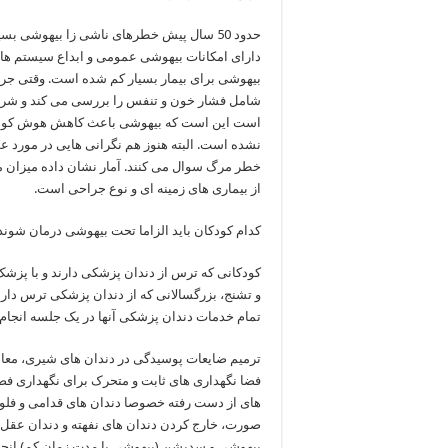
حدود 50 سال پیش خطرهای ناشی زا بیهوشی بسیا
دارای امکانات بیهوشی عمومی و ابداع سیستم های
بیهوشی برای بیمار بسیار کم شده است. وقتی جر
شامل فشار خون و تنفس را بررسی می کند و شرایط 
است این است که بیهوشی باعث کاهش هوش کودکان
نشده است. البته هنوز هم نگرانی هایی در مورد ع
از بیماری های زمینه ای و نوع جراحی است.
کدام کودکان باید الزاما تحت بیهوشی درمان شوند
کودکانی که ترس از دندان پزشکی دارند و با پزش
و تشنج، بزرگسالانی که از دندان پزشکی ترس دار
تمام خدمات دندان پزشکی آنها در یک جلسه انجام 
ترمیم ضایعات پوسیدگی در دندان های شیری، معال
فضا نگهداری های ثابت و متحرک برای نگهداری فض
های از دست رفته خصوصا دندان های قدامی و فلور
صورت، خارج کردن دندان های نفهته و دندان عقل،
بیهوشی و سدیشن (بیهوشی با مدت زمان کم) انجا