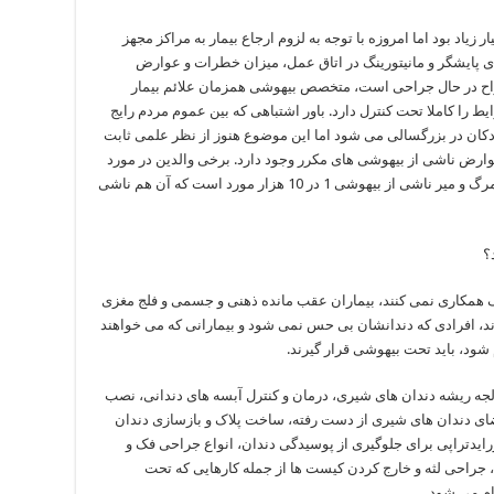
ر زیاد بود اما امروزه با توجه به لزوم ارجاع بیمار به مراکز مجهز
 پایشگر و مانیتورینگ در اتاق عمل، میزان خطرات و عوارض
اح در حال جراحی است، متخصص بیهوشی همزمان علائم بیمار
را کاملا تحت کنترل دارد. باور اشتباهی که بین عموم مردم رایج
 در بزرگسالی می شود اما این موضوع هنوز از نظر علمی ثابت
وارض ناشی از بیهوشی های مکرر وجود دارد. برخی والدین در مورد
خطر مرگ سوال می کنند. آمار نشان داده میزان مرگ و میر ناشی از بیهوشی 1 در 10 هزار مورد است که آن هم ناشی
؟
ک همکاری نمی کنند، بیماران عقب مانده ذهنی و جسمی و فلج مغزی
ند، افرادی که دندانشان بی حس نمی شود و بیمارانی که می خواهند
شود، باید تحت بیهوشی قرار گیرند.
جه ریشه دندان های شیری، درمان و کنترل آبسه های دندانی، نصب
ای دندان های شیری از دست رفته، ساخت پلاک و بازسازی دندان
ایدتراپی برای جلوگیری از پوسیدگی دندان، انواع جراحی فک و
 جراحی لثه و خارج کردن کیست ها از جمله کارهایی که تحت
م می شود.