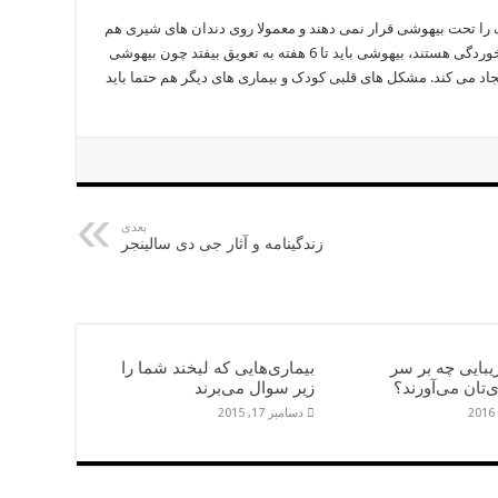
را تحت بیهوشی قرار نمی دهند و معمولا روی دندان های شیری هم
زیاد مانور نمی دهند. برای کودکانی که دچار سرماخوردگی هستند، بیهوشی باید تا 6 هفته به تعویق بیفتد چون بیهوشی
عارضه ایجاد می کند. مشکل های قلبی کودک و بیماری های دیگر هم حتما باید
بعدی
زندگینامه و آثار جی‌ دی ‌سالینجر
یبایی چه بر سر
بیماری‌هایی که لبخند شما را
ی‌تان می‌آورند؟
زیر سوال می‌برند
دسامبر 17, 2015