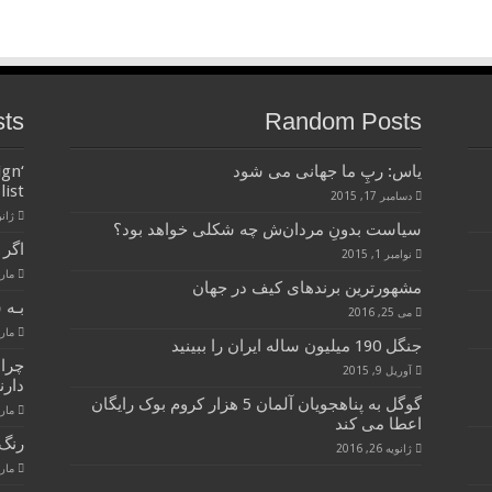
sts
Random Posts
یاس: رپِ ما جهانی می شود
ign
list
دسامبر 17, 2015
ژانویه 
سیاست بدونِ مردان‌ش چه شکلی خواهد بود؟
اگر 
نوامبر 1, 2015
مارس 28
مشهورترین برندهای کیف در جهان
بـه 
می 25, 2016
مارس 28
جنگل 190 میلیون ساله ایران را ببینید
چرا
آوریل 9, 2015
دارن
گوگل به پناهجویان آلمان 5 هزار کروم بوک رایگان
مارس 28
اعطا می کند
رنگ 
ژانویه 26, 2016
مارس 28