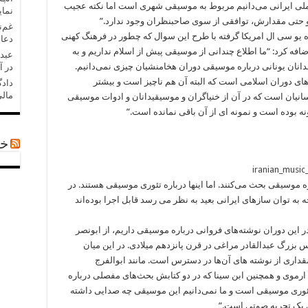
ملی ایرانی می‌دانیم مربوط به موسیقی شهری است اما نکته عجیب
نمای
 و حتی مقدارش، توافقی از سوی صاحبنظران وجود ندارد.”
غم‌ن
 یو سی ال امریکا گرفته با طرح این سوال که چطور در فرهنگ کهنی
دعا 
ضافه کرد: “ما اطلاع چندانی از موسیقی پیش از اسلام نداریم و به
عبدل
خدانان یونانی درباره موسیقی دوران هخامنشیان چیزی نمی‌دانیم.
در آ
ای دوران اسلامی است که البته آن هم ناچیز است و بیشتر
دادگ
مالی
سانیان است که در آن از خنیاگران و موسیقیدانان و ادوات موسیقی
ه بوده است و نمونه ای از آن باقی نمانده است.”
خب
ه موسیقی بحث می‌کنند. اما اینها درباره تئوری موسیقی هستند. در
به توان سازهای ایرانی بعید به نظر می رسد قابل اجرا بوده‌اند
در این دوران نوشته‌های فروانی درباره موسیقی داریم، از ابونصر
 بزرگ عبدالقادر مراغی در قرن پانزدهم میلادی. در این میان
مقداری از نوشته های آن‌ها در دسترس است. مانند ابوالفرج
رموی و همچنین ابن سینا که در دو کتابش بحث‌های مفصلی درباره
 تئوری موسیقی است و ما نمی‌دانیم این موسیقی چه صدایی داشته
 یک تجربه صوتی است.”