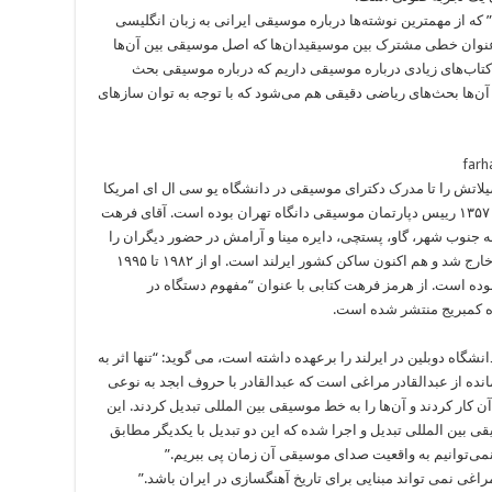
که از مهمترین نوشته‌ها درباره موسیقی ایرانی به زبان انگلیسی
ه عنوان خطی مشترک بین موسیقیدان‌ها که اصل موسیقی بین آن‌ها
“ما کتاب‌های زیادی درباره موسیقی داریم که درباره موسیقی بحث
ر آن‌ها بحث‌های ریاضی دقیقی هم می‌شود که با توجه به توان سازهای
 است. او که تحصیلاتش را تا مدرک دکترای موسیقی در دانشگاه یو سی ال ای امریکا
ادامه داد پس از بازگشت به ایران از سال ۱۳۵۰ تا ۱۳۵۷ رییس دپارتمان موسیقی دانگاه تهران بوده است. آقای فرهت
ه جنوب شهر، گاو، پستچی، دایره مینا و آرامش در حضور دیگران را
ساخته است. هرمز فرهت در تابستان ۵۸ از ایران خارج شد و هم اکنون ساکن کشور ایرلند است. او از ۱۹۸۲ تا ۱۹۹۵
وده است. از هرمز فرهت کتابی با عنوان “مفهوم دستگاه در
گاه دوبلین در ایرلند را برعهده داشته است، می گوید: “تنها اثر به
نده از عبدالقادر مراغی است که عبدالقادر با حروف ابجد به نوعی
کار کردند و آن‌ها را به خط موسیقی بین المللی تبدیل کردند. این
 بین المللی تبدیل و اجرا شده که این دو تبدیل با یکدیگر مطابق
 نمی‌توانیم به واقعیت صدای موسیقی آن زمان پی ببریم.”
اغی نمی تواند مبنایی برای تاریخ آهنگسازی در ایران باشد.”