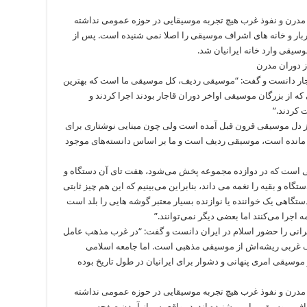
 مدرن و نفوذ غرب هیچ تجربه موسیقایی در حوزه عمومی نداشته
دربار و خانه های اشراف موسیقی را اصلا نمی شنیده است. پس از
وسیقی وارد خانه ایرانیان شد.
ز دوران مدرن
ار دانست و گفت: “موسیقی ردیف، کل موسیقی ما است که بهترین
 که از بزرگان موسیقی اواخر دوران قاجار بودند اجرا کردند و
 کردند.”
 از دل موسیقی قرون قبل آمده است ولی چون مبنایی نوشتاری برای
ما مانده است، موسیقی ردیف است و ما بر اساس دانسته‌های موجود
یقی است که در دوازده مجموعه پخش می‌شود، هفت تای آن دستگاه و
گاه و بقیه را نغمه می داند، بنابراین می‌بینیم که این هم چیز ثابتی
ستگاهی یک خواننده یا نوازنده بسیار معتبر گوشه هایی را بلد است
ه اجرا می‌کنند اما بعضی دیگر نمی‌توانند.”
ی را حضور اسلام در ایران دانست و گفت: “در غرب مذهب عامل
 غربی ریشه‌اش از موسیقی مذهبی است. اما جامعه اسلامی
سیقی امری پنهانی و دشوار برای ایرانیان در طول تاریخ بوده
 مدرن و نفوذ غرب هیچ تجربه موسیقایی در حوزه عمومی نداشته
شراف، موسیقی را می شنیده اند. در واقع پس از آمدن صفحه