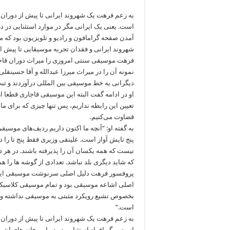
به زعم فرهت یک شهروند ایرانی تا پیش از دوران
است. یعنی یک ایرانی مگر در موارد استثنایی در 
آمدن صفحه گرامافون و رادیو و تلویزیون بود که م
شهروند ایرانی و فقدان تجربه موسیقایی تا پیش ا
فرهت موسیقی سنتی امروزی را میراث دوران قاج
نمونه آن را در میراث میرزا عبدالله و آقا حسینقلی
دیگرانی به خط موسیقی بین المللی درآوردند و ثبت
او در ادامه گفت البته این موسیقی قاجاری قطعا
تعیین این رابطه نداریم، پس تنها چیزی که برای 
قضاوت می‌کنیم.
به گفته او: “آنچه ما اکنون داریم ردیف‌های موس
پنج تایش آواز است. علینقی وزیری فقط پنج تا را دست
نیست که همه یکسان آن را پذیرفته باشند. در هر د
که شاید دیگری بلد نباشد. تعدادی از گوشه ها را هم
پروفسور فرهت دلیل اصلی سرنوشت موسیقی ایران
اصلی اشاعه موسیقی بود و تمام موسیقی کلاسیک
بخصوص تشیع رویکرد مثبتی به موسیقی نداشته و مو
است.”
به زعم فرهت یک شهروند ایرانی تا پیش از دوران
است. مگر افراد استثنایی در دربار و خانه های ا