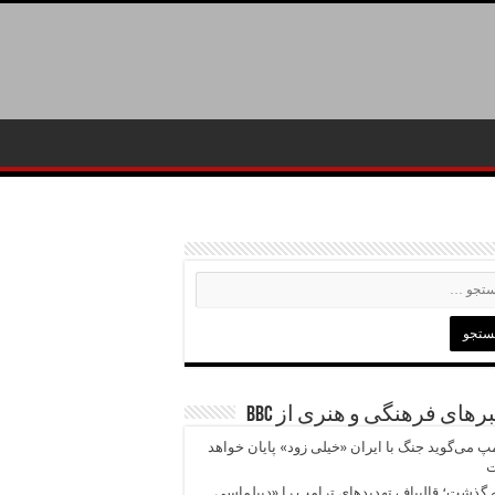
رهای فرهنگی و هنری از BBC
پ می‌گوید جنگ با ایران «خیلی زود» پایان خواهد
ت
 گذشت؛ قالیباف تهدیدهای ترامپ را «دیپلماسی