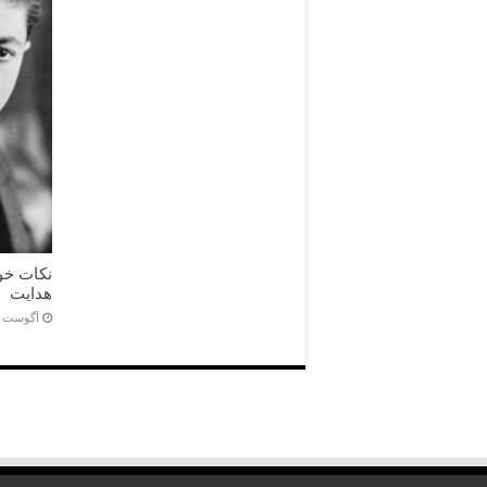
نکات خو
هدایت
آگوست 5, 2016