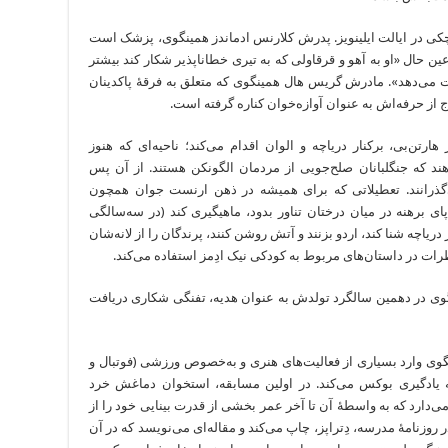
ک، شهر کوچکی در ایالت ایلینویز. پدرش کلارنس‌ ادماندز همینگوی، پزشک است
عین حال «او به‌ آهو و قرقاولی که به تیری خطاناپذیر شکار کند بیشتر
ات می‌دهد». مادرش گریس هال همینگوی که متعلق به فرقۀ پاکدینان
از حرفه‌اش به عنوان آوازه‌خوان کناره گرفته است.
 هارتن‌‌‌‌‌‌‌‌‌‌‌‌بی، برکنار دریاچه و الوان اقدام‌ می‌کند؛ ناحیه‌ای که هنوز
 که جنگلبانان‌ صلح‌جویی از مردمان الگونکن هستند. از آن پس
 آنجا می‌گذرانند. تعطیلاتی که برای همیشه در ذهن ارنست جوان همچون
هنه در میان درختان تناور بدود، ماهیگیری کند (در سه‌‌‌‌‌‌‌‌‌‌‌‌سالگی
یاچه شنا کند، اردو بزنند و آتش روشن کنند، پرندگان را از لانه‌شان
ر داستان‌‌‌‌‌‌‌‌‌‌‌‌های مربوط به کودکی‌ نیک ادِمز استفاده می‌کند.
 همینگوی در دهمین سالگرد تولدش به عنوان‌ هدیه، تفنگی شکاری دریافت
پارک. همینگوی وارد بسیاری از فعالیت‌های هنری و به‌‌‌‌‌‌‌‌‌‌‌‌خصوص ورزشی (فوتبال و
 یادگیری بوکس‌ می‌کند. در اولین مسابقه، استخوان دماغش خرد
دارد که به واسطۀ آن تا آخر عمر بخشی از قدرت بینایی خود را از
ش را در روزنامۀ مدرسه، دِتراپز، چاپ می‌کند و مقاله‌ای می‌نویسد که در آن