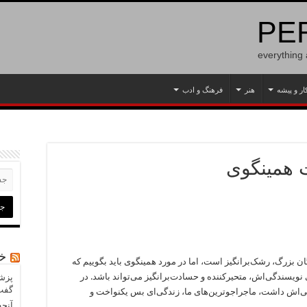
PER
everything
ار و پیشه
هنر
فرهنگ و ادب
 همینگوی
خب
ان بزرگ، رشک‌برانگیز است، اما در مورد همینگوی باید بگوییم که
نویسندگی‌اش، متحیرکننده و حسادت‌برانگیز می‌تواند باشد. در
پزشک
گفت‌
گی‌اش داشت، ماجراجوترین‌های ما، زندگی‌ای بس یکنواخت و
آنچه