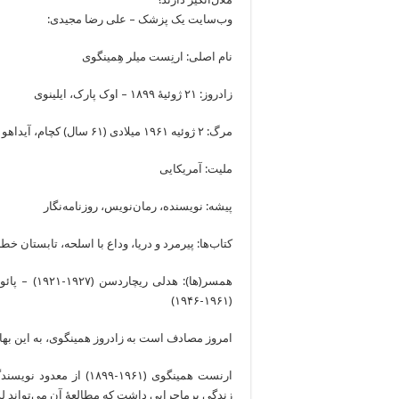
وب‌سایت یک پزشک – علی رضا مجیدی:
نام اصلی: ارنِست میلر هِمینگوی
زادروز: ۲۱ ژوئیهٔ ۱۸۹۹ – اوک پارک، ایلینوی
مرگ: ۲ ژوئیه ۱۹۶۱ میلادی (۶۱ سال) کچام، آیداهو – خودکشی
ملیت: آمریکایی
پیشه: نویسنده، رمان‌نویس، روزنامه‌نگار
کتاب‌ها: پیرمرد و دریا، وداع با اسلحه، تابستان خط
(۱۹۶۱-۱۹۴۶)
امروز مصادف است به زادروز همینگوی، به این بها
ارنست همینگوی (۱۹۶۱-۹۹
زندگی پرماجرایی داشت که مطالعۀ آن می‌تواند ل