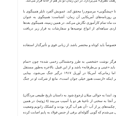
هنگ نظری» می‌پردازد. در این زمان دو بار هم از خانه فرار می‌کند.
ود تا «پیشگویی» مرسوم را محقق کند. عمویش‌ آلفرد تایلر همینگوی با
 روزنامه‌های آمریکایی آن‌ زمان- آشناست: همینگوی به عنوان
ت ماه تمام‌ کارآموزی نگارش می‌کند. در همین زمینه، همینگوی بعدها
دی سیاهه‌ای از انواع توصیه‌ها و سفارشات به قرار زیر دریافت
صوصاً باید کوتاه و مختصر باشد. از زبانی قوی و تأثیرگذار استفاده
 که نباید هرگز نوشت «شخصی‌ به طرز وحشتناکی زخمی شده» چون «تمام
 بی‌‌‌‌‌‌‌‌‌‌‌‌طرفانه» باشد و از این قبیل. بالاخره به‌‌‌‌‌‌‌‌‌‌‌‌طور مستقل
اتاقی در نزدیکی کانزس سیتی اجاره‌ می‌کند. اما زمانی‌‌‌‌‌‌‌‌‌‌‌‌که آمریکا در آوریل ۱۹۱۷ درگیر جنگ می‌شود، بینایی
مبنی بر اینکه «ارنست هنوز خیلی جوان است»، مانع از شرکت او در جنگ
‌شود. ابتدا به حوالی میلان (رجوع شود به‌ داستان تاریخ طبیعی مردگان)
و سپس به «فسالتادی پیاو» فرستاده می‌شود و در آنجا به سختی از ناحیۀ هر دو پا آسیب می‌بیند (۸ ژوئیه). در همین
در چکمه‌های پر از آب –آن هم آب گرم- بودند و کشکک زانویم وضعیت
ی می‌شدم که گویی گلوله‌ای برفی از جنس فولاد به پایم اصابت کرده