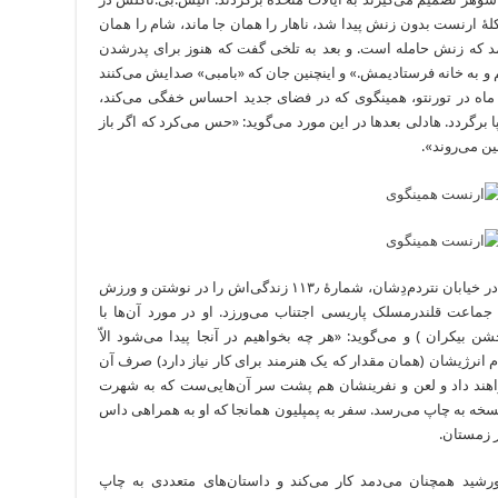
سر و کلۀ ارنست بدون زنش پیدا شد، ناهار را همان جا ماند، شام را همان
ناگهان به زبان آمد که زنش حامله است. و بعد به تلخی گفت که هنوز برای پدرشدن
و به‌ خانه فرستادیمش.» و اینچنین جان که «بامبی» صدایش می‌کنند
ار ماه در تورنتو، همینگوی که در فضای جدید احساس خفگی می‌کند،
ا برگردد. هادلی بعدها در این مورد می‌گوید: «حس می‌کرد که اگر باز
ن می‌روند».
۱۹۲۴: برگشت به پاریس در ماه ژانویه و سکونت در خیابان نتردم‌‌‌‌‌‌‌‌‌‌‌‌دِشان، شمارۀ ۱۱۳٫ زندگی‌اش‌ را در نوشتن و ورزش
قلندرمسلک پاریسی‌ اجتناب می‌ورزد. او در مورد آن‌‌‌‌‌‌‌‌‌‌‌‌ها با
بیکران‌ ) و می‌گوید: «هر چه بخواهیم در آنجا پیدا می‌شود الاّ
ام انرژیشان (همان مقدار که یک هنرمند برای کار نیاز دارد) صرف آن
د داد و لعن و نفرینشان هم پشت سر آن‌‌‌‌‌‌‌‌‌‌‌‌هایی‌ست که به شهرت‌
ده‌اند. کتاب زمانۀ ما در همین دوران، در ۱۷۰ نسخه به چاپ می‌رسد. سفر به پمپلیون همانجا که‌ او به همراهی داس
 زمستان.
ید همچنان می‌دمد کار می‌کند و داستان‌‌‌‌‌‌‌‌‌‌‌‌های متعددی به چاپ