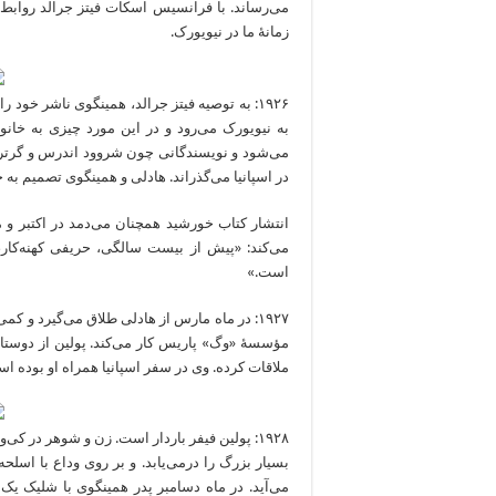
می‌رساند. با فرانسیس اسکات فیتز جرالد روابط 
زمانۀ ما در نیویورک.
۱۹۲۶: به توصیه فیتز جرالد، همینگوی ناشر خود
به نیویورک می‌رود و در این مورد چیزی به خانواده‌اش
می‌شود و نویسندگانی چون شروود اندرس و گرترود 
در اسپانیا می‌گذراند. هادلی و همینگوی تصمیم به
انتشار کتاب خورشید همچنان می‌دمد در اکتبر و
است.»
۱۹۲۷: در ماه مارس از هادلی طلاق می‌گیرد و کمی بع
مؤسسۀ «وگ» پاریس کار می‌کند. پولین از دوستان
ملاقات کرده. وی در سفر اسپانیا همراه او بوده ا
۱۹۲۸: پولین فیفر باردار است. زن و شوهر در کی‌‌
بسیار بزرگ را درمی‌یابد. و بر روی وداع با اسلح
می‌آید. در ماه دسامبر پدر همینگوی با شلیک یک‌ گلو