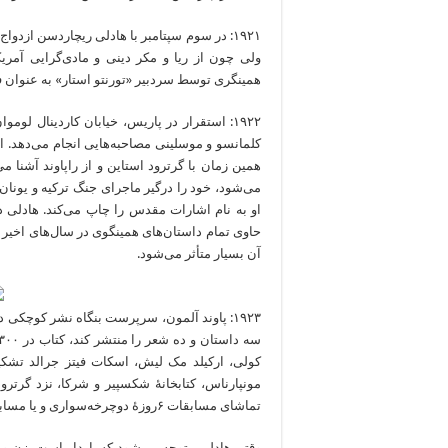
۱۹۲۱: در سوم سپتامبر با هادلی ریچاردسن ازدوا
ولی چون از ریا و مکر دینی و مادی‌گرایی آمریک
همینگری توسط سردبیر «تورنتو استار» به عنوان ف
۱۹۲۲: استقرار در پاریس، خیابان کاردینال ل
کلمانسو و موسلینی مصاحبه‌هایی انجام می‌دهد. از نظ
همین زمان با گرترود استاین و از راپاوند آشنا می‌شود
می‌شود، خود را درگیر ماجرای‌ جنگ ترکیه و یونان می‌کن
او به نام‌ اشارات مقدس را چاپ می‌کند. هادلی
حاوی تمام داستان‌‌‌‌‌‌‌‌‌‌‌‌های همینگوی در سال‌‌‌‌‌‌‌‌
آن بسیار متأثر می‌شود.
۱۹۲۳: پاوند آلمون، سرپرست بنگاه نشر کوچکی 
کولی، ارکیلد مک لیش، اسکات فیتز جرالد تشکیل
مونپارناس، کتابخانۀ شکسپیر و شرکا، نزد گرترود 
تماشای مسابقات ۶روزۀ دوچرخه‌سواری و یا مسابقات بوکس می‌رود و خودش هم هفته‌ای چند بار به تمرین می‌پردازد.
وقتی‌ هادلی متوجه می‌شود که باردار است، زن و 