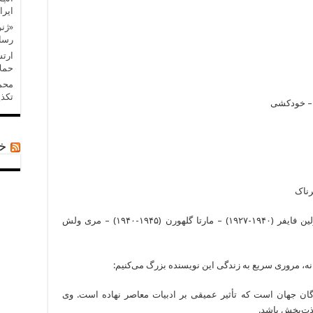
ایرا
«ژنر
رسان
ارتش
حملا
محمد
تکذی
خب
رناک
همسر(ها): هدلی ریچاردسن (۱۹۲۷-۱۹۲۱) – پائولین فایفر (۱۹۴۰-۱۹۲۷) – مارتا گلهورن (۱۹۴۵-۱۹۴۰) – مری ولش
نه، مروری سریع به زندگی این نویسنده بزرگ می‌کنیم:
۱۸) از معدود نویسندگان‌ جهان است که تأثیر عمیقی بر ادبیات معاصر نهاده است. وی‌
ذت‌بخش باشد.