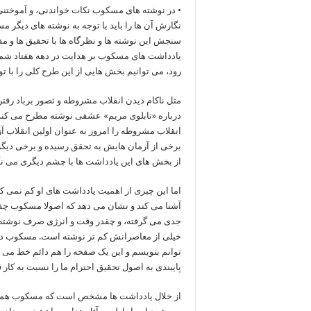
• در نوشته های مسکوب نکات خواندنی، و آموختنی، 
نگارش آن ها را باید با توجه به نوشته های دیگر 
سنجش این نوشته ها و نظرگاه ها با تحقیق ها و مقا
یادداشت های مسکوب بر هدایت در دهه هفتاد شمسی
رود، می توانیم بخش هایی از این طرح کلی را با ت
مثل ناکام دیدن انقلاب مشروطه و تصور برباد رفتن
درباره «تابلوی مریم» عشقی نوشته مطرح می کند. 
انقلاب مشروطه را امروز به عنوان اولین انقلاب آ
برخی از آرمان هایش به تحقق رسیده و برخی دیگر 
از بخش های این یادداشت ها با چشم دیگری می 
اما این چیزی از اهمیت یادداشت های او کم نمی کن
آشنا می کند و نشان می دهد که اصولا مسکوب چقد
جدی می گرفته، و چقدر وقت و انرژی صرف نوشته
خیلی از معاصرانش کم تر نوشته است. مسکوب در
توانم بنویسم و این یک صفحه را هم دائم خط می زن
پایبندی به اصول تحقیق احترام ما را نسبت به کا
از خلال یادداشت ها مشخص است که مسکوب همه آث