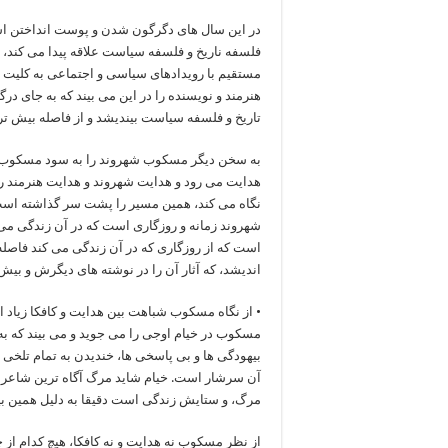
در این سال های دگرگون شدن و پوست انداختن اس
فلسفه ناریخ و فلسفه سیاست علاقه پیدا می کند، و
مستقیم با رویدادهای سیاسی و اجتماعی به کلیت ت
هنرمند و نویسنده را در این می بیند که به جای د
تاریخ و فلسفه سیاست بیندیشد و از فاصله بیش تری 
به سخن دیگر مسکوب شهروند را به سود مسکوب ن
هدایت می رود و هدایت شهروند و هدایت هنرمند ر
نگاه می کند، همین مسیر را پشت سر گذاشته اس
شهروند زمانه و روزگاری است که در آن زندگی می 
است که از روزگاری که در آن زندگی می کند فاصله 
اندیشد، که آثار آن را در نوشته های دیگرش و بیش 
• از نگاه مسکوب شباهت بین هدایت و کافکا زیاد ا
مسکوب در خیام اوجی را می جوید و می بیند که به 
بیهودگی ها و بی پاسخی ها، خندیدن به تمام تلخی
آن سرشار است. خیام شاید مرگ آگاه ترین شاعر 
مرگ، و ستایش زندگی است دقیقا به دلیل همین بی
از نظر مسکوب نه هدایت و نه کافکا، هیچ کدام از چ