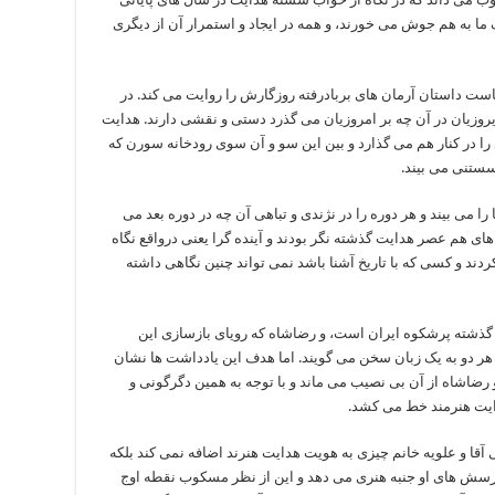
ا به هم جوش می خورند، و همه در ایجاد و استمرار آن از دیگری
ست داستان آرمان های بربادرفته روزگارش را روایت می کند. در
یروزیان در آن چه بر امروزیان می گذرد دستی و نقشی دارند. هدایت
را در کنار هم می گذارد و بین این سو و آن سوی رودخانه سورن که
سستنی می بیند.
ا می بیند و هر دوره را در نژندی و تباهی آن چه در دوره بعد می
ی هم عصر هدایت گذشته نگر بودند و آینده گرا یعنی درواقع نگاه
ند و کسی که با تاریخ آشنا باشد نمی تواند چنین نگاهی داشته
گذشته پرشکوه ایران است، و رضاشاه که رویای بازسازی این
هر دو به یک زبان سخن می گویند. اما هدف این یادداشت ها نشان
اشاه از آن بی نصیب می ماند و با توجه به همین دگرگونی و
یت هنرمند خط می کشد.
آقا و علویه خانم چیزی به هویت هدایت هنرند اضافه نمی کند بلکه
رسش های او جنبه هنری می دهد و این از نظر مسکوب نقطه اوج