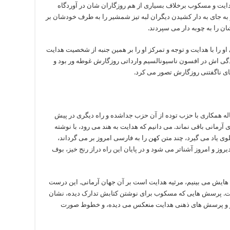
ایت و مسکوب برخلاف بسیاری از هم روزگاران شان در آوردگاه
ه جای به دار کشیدن دیگران لبه تیز شمشیر را به طرف خودشان بر
ن را به چوبه دار می سپردند.
 را با هدایت و توجه و تمرکز او را بر همین جنبه از شخصیت هدایت
دگی اش در افسون ناسیونالسیم وارداتی روزگارش غوطه ور بود و
ای ناگفتنی روزگارش تصور می کرد.
ه همکاری با حزب توده از آن حزب جداشده و راه دیگری در پیش
 آرمانی باقی نماند. می دانیم که هدایت به هند می رود، با نوشته
وی یاد می گیرد، چند متن کهن را به فارسی امروز بر می گرداند،
وز و امروز آشناتر می شود و در پایان این راه دراز رنج خیز، بوف
هایش می بینیم، مرثیه هدایت است بر آن جهان آرمانی. این درست
پرسش هایی که مسکوب برای نوشتن کتابش تدارک دیده، نشان
ار و پرسش های ذهنی هدایت منعکس می دیده، و خطوط صورت