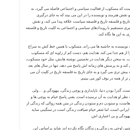
ت که مسکوب از فعالیت سیاسی و اجتماعی فاصله می گیرد، به
 نقش هنرمند و نویسنده را در این می بیند که به جای درگیری
اریخ و فلسفه تاریخ و فلسفه سیاست علاقه پیدا می کند، و نقش
رگیری مستقیم با رویدادهای سیاسی و اجتماعی به کلیت تاریخ و فلسفه
به این ها نگاه کند.
ویسنده به حاشیه ها می راند. مسکوب با همین خط کش به سراغ
ا از هم جدا می کند. هدایت هم، دست کم از زاویه ای که مسکوب
ت. به سخن دیگر هدایت در نخستین نوشته هایش، مثل خود مسکوب،
کند و به پرسش های زمانه اش پاسخ می دهد. تنها در سال های بعد
بیش تری می گیرد و به جای تاریخ به فلسفه تاریخ در کلیت آن می
تر از همه در بوف کور می بینیم.
ست. گذرا بودن دنیا، ناپایداری و پوچی زندگی، بیهودگی و…. ولی
نظر او هدایت به آن نرسیده است. یعنی پاسخ خیام به پوچی ها و
 هاست، و ستودن دم و ستودن زندگی در متن همه زوالی که زندگی از
ایرانی است. اما شعر خیام ضیافت زندگی است در سنگینی سایه
هودگی و بی اعتباری اش.
نین اوجی به زندگی و زندگان نگاه نکرده اند. شاید براساس این