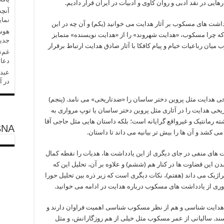
ایی در نقد ادبی و روان کاوی و ادبیات در ایران قرار دادیم.
آنچه
نمای
یادداشت های مسکوب بر آثار هدایت می خوانید (یکم) و آن چه در این
هوش 
ن که چرا مسکوب، «هدایت شهروند» را از «هدایت نویسنده» متمایز
جدید
ن رباعیات خیام و پیام کافکا با آثار صادق هدایت ارتباط برقرار
غم‌ن
دعا 
عبدل
در آ
یخی هدایت مثل پروین دختر ساسان را «ضدتاریخی» می نامد. (پنجم)
ریخی هدایت را در آثاری مثل پروین دختر ساسان یا توپ مرواری به
رمانتیک و غیرواقع گرایانه است؛ بلکه داستان هایی مثل حاجی آقا
SNA
ی کشد و آن ها را بیش تر بیانیه می داند تا داستان.
ای منفی در جای دیگری از این یادداشت ها، هدیات را نقطه کمال
ن این قضاوت ها در کنار هم (ششم) و علاوه بر آن، تحلیل این که
اژیک می داند (هفتم)، نکات دیگری است که زیر ذره بین تحلیل حورا
اوری از یادداشت های مسکوب درباره هدایت در ادامه می خوانید.
 هدایت شناسی و هم از نظر مسکوب شناسی اهمیت فراوان دارند و
رسند. سالیانی از عمر مسکوب مثل خیلی از هم روزگارانش، و مثل