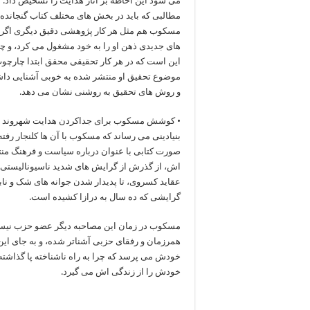
می شود این احاطه بر آثار هدایت را تشخیص داد. 
مطالبی که باید در بخش های مختلف کتاب گنجانده
مسکوب هم مثل هر کار پژوهشی دقیق دیگری اگر 
های جدیدی ذهن او را به خود مشغول می کرد، و چه 
این است که در هر کار تحقیقی محقق ابتدا چارچوب 
موضوع تحقیق او منتشر شده به خوبی آشنایی داشت
و روش های تحقیق به روشنی نشان می دهد.
• کوشش مسکوب برای جداکردن هدایت شهروند از هد
بنیادینی می رساند که مسکوب با آن ها کلنجار رف
صورت کتابی با عنوان درباره سیاست و فرهنگ منت
اش، از گذرش از گرایش های شدید ناسیونالیستی به
عقاید کسروی، تا پدیدار شدن جوانه های شک و ناب
گرایشی که ده سال به درازا کشیده است.
مسکوب در زمان این مصاحبه دیگر عضو حزب نیست، 
همرزمان و رفقای حزبی آشناتر شده، و به جای این که
خودش می پرسد که چرا به راه ناشناخته پا گذاشت
خودش را از زندگی اش می گیرد.