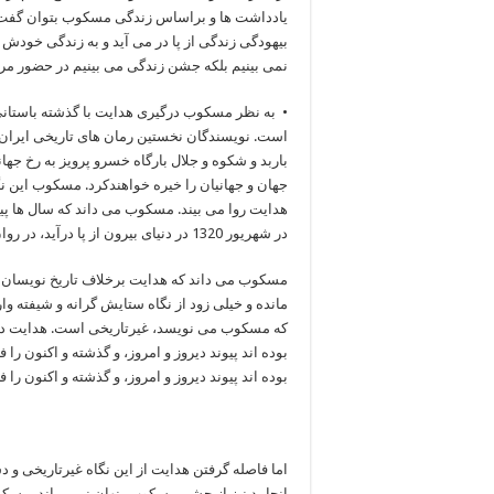
یادداشت ها و براساس زندگی مسکوب بتوان گفت که
بیهودگی زندگی از پا در می آید و به زندگی خودش 
نمی بینیم بلکه جشن زندگی می بینیم در حضور مر
• به نظر مسکوب درگیری هدایت با گذشته باستان
است. نویسندگان نخستین رمان های تاریخی ایران گ
باربد و شکوه و جلال بارگاه خسرو پرویز به رخ جها
جهان و جهانیان را خیره خواهندکرد. مسکوب این نگا
هدایت روا می بیند. مسکوب می داند که سال ها پی
در شهریور 1320 در دنیای بیرون از پا درآید، در روان هدایت فروریخته است.
مسکوب می داند که هدایت برخلاف تاریخ نویسان
مانده و خیلی زود از نگاه ستایش گرانه و شیفته و
که مسکوب می نویسد، غیرتاریخی است. هدایت در 
بوده اند پیوند دیروز و امروز، و گذشته و اکنون را
بوده اند پیوند دیروز و امروز، و گذشته و اکنون ر
اما فاصله گرفتن هدایت از این نگاه غیرتاریخی و د
انجامد نیز از چشم مسکوب پنهان نمی ماند. مسکو