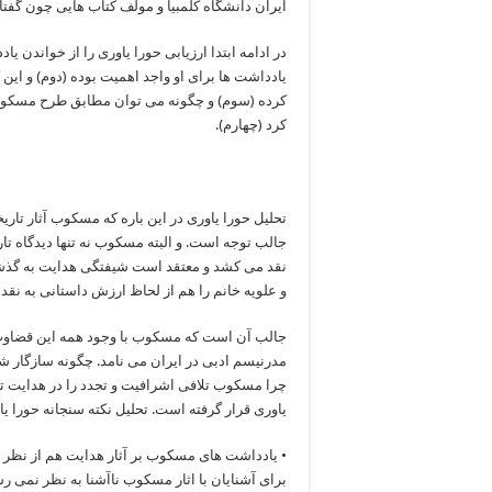
ایران دانشگاه کلمبیا و مولف کتاب هایی چون گفتاره
در ادامه ابتدا ارزیابی حورا یاوری را از خواندن 
یادداشت ها برای او واجد اهمیت بوده (دوم) و ای
کرده (سوم) و چگونه می توان مطابق طرح مسکوب میا
کرد (چهارم).
تحلیل حورا یاوری در این باره که مسکوب آثار تار
جالب توجه است. و البته مسکوب نه تنها دیدگاه تا
نقد می کشد و معتقد است شیفتگی هدایت به گذشته 
و علویه خانم را هم از لحاظ ارزش داستانی به نقد م
جالب آن است که مسکوب با وجود همه این قضاوت ه
مدرنیسم ادبی در ایران می نامد. چگونه سازگار شد
چرا مسکوب تلافی اشرافیت و تجدد را در هدایت تر
یاوری قرار گرفته است. تحلیل نکته سنجانه حورا ی
• یادداشت های مسکوب بر آثار هدایت هم از نظر
برای آشنایان با اثار مسکوب ناآشنا به نظر نمی 