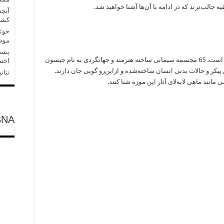
آنچه
کشتی
حوثی
موشک
پشت 
در این پارک- موزه که در خلیج مولینیر، گرندا، واقع است، 65 مجسمه سیمانی ساخته هنرمند و جهانگردی به نام جیسون
اختص
یکر و حالات بدنی انسان ساخته‌شده و ازاین‌رو گویی جان دارند.
نتان
مانند ماهی لابه‌لای آثار این موزه شنا کنند.
SNA