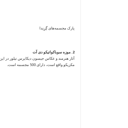
پارک مجسمه‌های گِرِنِدا
2. موزه سوباکواتیکو دی آت
آثار هنرمند و عکاس جیسون دیکایرس تیلور در این 
مکزیکو واقع است، دارای 500 مجسمه است.