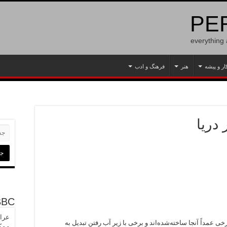
PER
everything
ار و پیشه
هنر
فرهنگ و ادب
دریا
BBC
عراق
خی عمداً آنجا ساخته‌شده‌اند و برخی با زیر آب رفتن تبدیل به
ممک