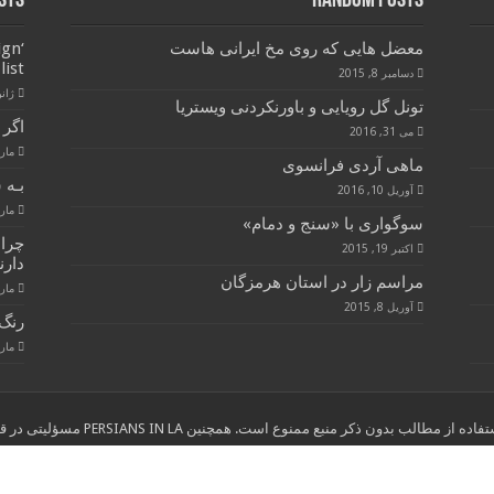
sts
Random Posts
معضل هایی که روی مخ ایرانی هاست
ign
list
دسامبر 8, 2015
ژانویه 
تونل گل رویایی و باورنکردنی ویستریا
اگر 
می 31, 2016
مارس 28
ماهی آردی فرانسوی
بـه 
آوریل 10, 2016
مارس 28
سوگواری با «سنج و دمام»
چرا
اکتبر 19, 2015
دارن
مراسم زار در استان هرمزگان
مارس 28
آوریل 8, 2015
رنگ 
مارس 28
ب بدون ذکر منبع ممنوع است. همچنین PERSIANS IN LA مسؤلیتی در قبال نوشته های انتخاب شده از سایر وب سایتها ندارد."