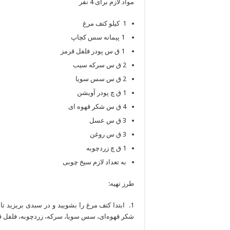
مواد لازم برای 4 نفر
1 کیلو کتف مرغ
1 پیمانه سس کچاپ
1 ق س پودر فلفل قرمز
2 ق س سرکه سیب
2 ق س سس سویا
1 ق چ پودر آویشن
4 ق س شکر قهوه ای
3 ق س عسل
3 ق س روغن
1 ق چ زردچوبه
به تعداد لازم سیخ چوبی
طرز تهیه:
1. ابتدا کتف مرغ را بشویید و در سبدی بریزی
شکر قهوه‌ای، سس سویا، سرکه، زردچوبه، فلفل قرم