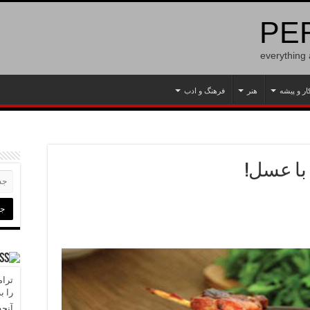
PER
everything
ار و پیشه
هنر
فرهنگ و ادب
با عسل!
ترام
را ب
آنچه