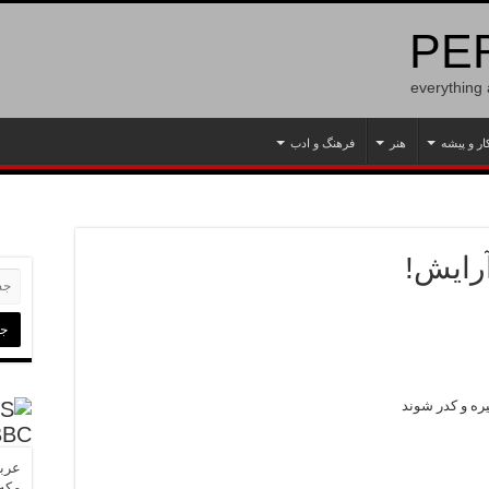
PER
everything
ار و پیشه
هنر
فرهنگ و ادب
رایش!
ره و کدر شوند
BBC
عربس
مکه»