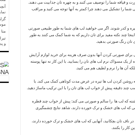
رت و قیافه شما را توصیف می کنند و به چهره تان جذابیت می دهند.
آنچه
 شما را تشکیل می دهند چرا کمتر به آنها توجه می کنید و مراقب
نمای
گزار
موسا
ره و کدر شوند. اگر می خواهید لب های شما به طور طبیعی صورتی
متا در 
نجا چند نکته مفید برای تان داریم که به شما کمک می کنند به طور
تیرا
ی تان رنگ صورتی بدهید.
و پد
عی برای صورتی کردن آنها بدون صرف هزینه برای خرید لوازم آرایش
ز یک مسواک نرم لب های تان را بسابید. با این کار نه تنها پوسته
که آن ها را نرم و لطیف هم می کنید.
SNA
ه روشن کردن لب ها تیره در عرض مدت کوتاهی کمک می کند. با
 چند دقیقه پیش از خواب لب های تان را با این ترکیب ماساژ دهید.
اشته که لب ها را سالم و صورتی می کند: پیش از خواب چند قطره
ایی که لب های خشک و ترک خورده دارند، شاهد نتایج چشمگیری
 ناف تان بچکانید، آنهایی که لب های خشک و ترک خورده دارند،
 کار را بکنند.