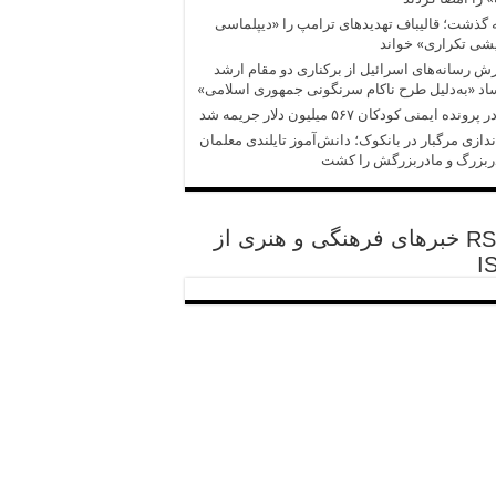
 گذشت؛ قالیباف تهدیدهای ترامپ را «دیپلماسی
شی تکراری» خواند
ش‌‌ رسانه‌های اسرائیل از برکناری دو مقام ارشد
د «به‌دلیل طرح ناکام سرنگونی جمهوری اسلامی»
پرونده ایمنی کودکان ۵۶۷ میلیون دلار جریمه شد
ندازی مرگبار در بانکوک؛ دانش‌آموز تایلندی معلمان
ربزرگ و مادربزرگش را کشت
خبرهای فرهنگی و هنری از
I