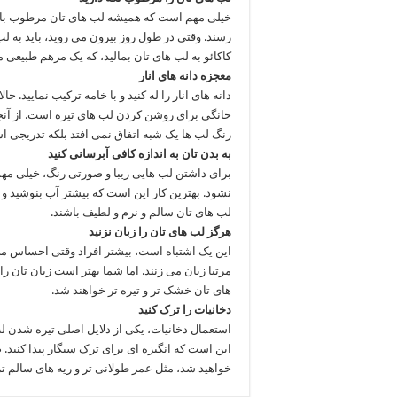
خیلی مهم است که همیشه لب های تان مرطوب با
رسند. وقتی در طول روز بیرون می روید، باید به لب
کاکائو به لب های تان بمالید، که یک مرهم طبیع
معجزه دانه های انار
دانه های انار را له کنید و با خامه ترکیب نمایید. ح
خانگی برای روشن کردن لب های تیره است. از آنجا
رنگ لب ها یک شبه اتفاق نمی افتد بلکه تدریجی 
به بدن تان به اندازه کافی آبرسانی کنید
برای داشتن لب هایی زیبا و صورتی رنگ، خیلی مهم
نشود. بهترین کار این است که بیشتر آب بنوشید و می
لب های تان سالم و نرم و لطیف باشند.
هرگز لب های تان را زبان نزنید
این یک اشتباه است، بیشتر افراد وقتی احساس 
مرتبا زبان می زنند. اما شما بهتر است زبان تان ر
های تان خشک تر و تیره تر خواهند شد.
دخانیات را ترک کنید
استعمال دخانیات، یکی از دلایل اصلی تیره شدن ل
این است که انگیزه ای برای ترک سیگار پیدا کنید. ض
خواهید شد، مثل عمر طولانی تر و ریه های سالم تر