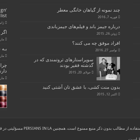
چند نمونه از گیاهان خانگی معطر
ign
list
فوریه 7, 2016
ژانویه 
درباره جیمز باند و فیلم‌های جیمزباندی
اگر 
ژوئن 26, 2015
مارس 28
افراد موفق چه می کنند؟
بـه 
نوامبر 27, 2016
مارس 28
سوپراستارهای ثروتمندی که در
گذشته فقیر بودند
چرا
دارن
جولای 20, 2015
مارس 28
بدون منت کشی، با عشق تان آشتی کنید
اکتبر 12, 2015
ب بدون ذکر منبع ممنوع است. همچنین PERSIANS IN LA مسؤلیتی در قبال نوشته های انتخاب شده از سایر وب سایتها ندارد."