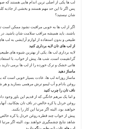
لب ها یکی از اصلی ترین اندام هایی هستند که صو
پس اگر تا این حد مهم هستند و بخشی از جاذبه کلی
شان نیستید؟
اگر از لب ها به خوبی مراقبت نشود ممکن است تی
باشند، باید همیشه مراقب سلامت شان باشید. در ای
طبیعی و بدون استفاده از لوازم آرایشی به لب ها
از لب های تان لایه برداری کنید
لایه برداری لب ها، یکی از بهترین شیوه های طبی
گرانقیمت است. شب ها، پیش از خواب، با استفاده ا
هاتی خشک و ترک خورده را از لب ها برمی دارید بل
ماساژ دهید
ماساژ روزانه لب ها، عادت بسیار خوبی است که ب
روغن بادام و آب لیمو ترش مرهمی بسازید و هر شب
ناف تان را چرب کنید
و اما یک مرهم خانگی که از قدیم این باور وجود د
روغن خردل یا کره خالص در ناف تان بچکانید، آنه
خواهند بود، البته اگر مرتبا این کار را بکنند.
پیش از خواب چند قطره روغن خردل یا کره خالص در
شاهد نتایج چشمگیری خواهند بود، البته اگر مرتبا این
لب های تان را مرطوب نگه دارید