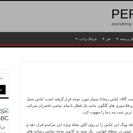
PER
everything
ار و پیشه
هنر
فرهنگ و ادب
ت گالا» لباس ریحانا بسیار مورد توجه قرار گرفته است. لباس شنل
نند و قلابدوزی های گلگون مانند یک قطار ناتمام تمامی حاضران شرکت
ترین شب مد دنیا را مبهوت کرد.
BBC
 ووگ این لباس را بر روی کاور مجله ویژه این مراسم قرار دهد و
عراق
 شناخته شده چینی در سطح جهانی، یک شبه به کانون توجه تمامی رسانه های
شدن