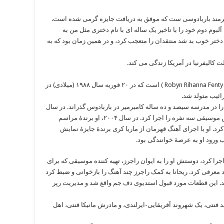
 هنرمند باربادوسی ست که موفق به دریافت جایزه گرمی شده است.
۲۰۰۵ به بازار آمد. ریحانا آلبوم دوم خود را با تاخیر یک ساله ای با نام دختری مثل من به
 دختر خوب بد شد منتقدان را متعجب کرد، و در همین زمان بود که به
 کالیفرنیا در آمریکا زندگی می کند.
ریحانا قسمتی از نام رابین ریانا فنتی (به انگلیسی: ‎Robyn Rihanna Fenty ‏) است که در ۲۰ فوریه سال ۱۹۸۸ (میلادی) در
ائیب متولد شد.
ا در مدرسه سیصد و ده ساله کامبرمیر در باربادوس گذراند. در سال
۲۰۰۳ با کمک دو نفر از همکلاسی هایش یک نمایش موسیقی سه نفره را اجرا کرد. در سال ۲۰۰۴، او برندهٔ مراسم
د. او با اجرای آهنگ قهرمان از ماریا کری برندهٔ جایزهٔ نمایش
رود او به عرصهٔ خوانندگی بود.
 را اجرا کرد، دوستش او را به ایوان راجرز، تهیه کننده موسیقی که برای
عرفی کرد. ریحانا به کمک راجرز چند آهنگ را بازخوانی و ضبط کرد
د. این قطعات مورد قبول استدیوی دف جم واقع شد و مدیریت رپر
د فنتی، یک شهروند آفریقایی-ایرلندی، و مادرش مانیکا فنتی، اهل