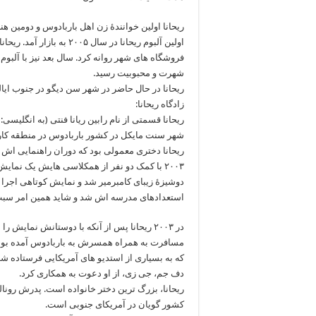
ریحانا اولین خوانندهٔ زن اهل باربادوس و دومین
اولین آلبوم ریحانا در سال 
فروشگاه های شهر روانه کرد. سال بعد نیز با آلبوم
شهرت و محبوبیت رسید.
ریحانا در حال حاضر در شهر سن دیگو در جنوب ایالت
زادگاه ریحانا:
شهر سنت مایکل در کشور باربادوس در منطقه کار
ریحانا دختری معمولی بود که دوران راهنمایی اش ر
دوشیزهٔ زیبای کامبرمیر شد و نمایش کوتاهی اجرا کر
استعدادهای مدرسه اش شد و شاید همین امر سبب و
در ۲۰۰۳ ریحانا پس از آنکه با دوستانش نمایش
مسافرت به همراه همسرش به باربادوس آمده بود م
که به بسیاری از استدیو های آمریکایی فرستاده ش
دف جم، جی زی، از او دعوت به همکاری کرد.
ریحانا، بزرگ ترین دختر خانواده است. پدرش رونال
کشور گویان در آمریکای جنوبی است.