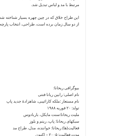
مرتبط با مد و لباس تبدیل شد.
این طراح خلاق که در چین چهره بسیار شناخته شد
از دو سال زمان برده است، طراحی، انتخاب پارچه 
بیوگرافی ریحانا:
نام اصلی: رابین ریانا فنتی
نام مستعار :ملکه کارائیبی، شاهزادهٔ جدید پاپ
تولد: ‎۲۰ فوریه ۱۹۸۸
ملیت ریحانا:سنت مایکل، باربادوس
سبکهای ریحانا: پاپ، ریتم و بلوز
فعالیت(ها) ریحانا: خواننده، مدل، طراح مد
مدت فعالیت: ۲۰۰۵ – اکنون