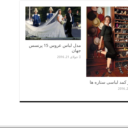
مدل لباس عروس 15 پرنسس
جهان
جولای 21, 2016
 کمد لباسی ستاره ها