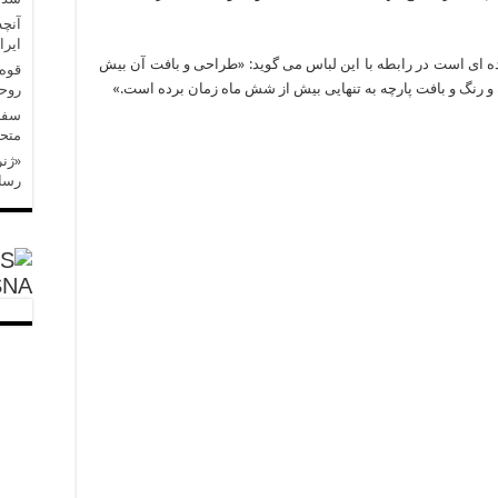
آنچه
ایرا
ه ای است در رابطه با این لباس می گوید: «طراحی و بافت آن بیش
قوه 
و رنگ و بافت پارچه به تنهایی بیش از شش ماه زمان برده است.»
روح
سفر 
متحد
«ژنر
رسان
SNA