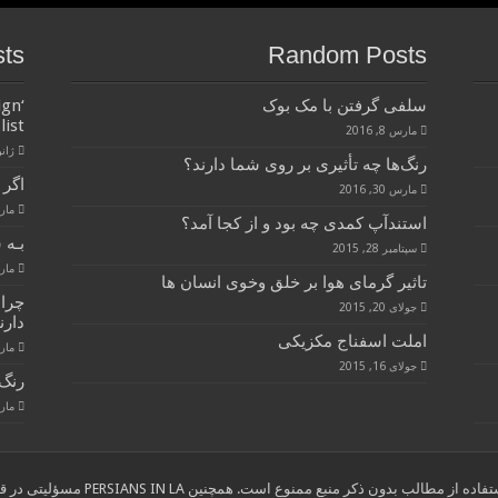
sts
Random Posts
سلفی گرفتن با مک بوک
ign
list
مارس 8, 2016
ژانویه 
رنگ‌ها چه تأثیری بر روی شما دارند؟
اگر 
مارس 30, 2016
مارس 28
استندآپ کمدی چه بود و از کجا آمد؟
بـه 
سپتامبر 28, 2015
مارس 28
تاثیر گرمای هوا بر خلق وخوی انسان ها
چرا
جولای 20, 2015
دارن
املت اسفناج مکزیکی
مارس 28
جولای 16, 2015
رنگ 
مارس 28
ب بدون ذکر منبع ممنوع است. همچنین PERSIANS IN LA مسؤلیتی در قبال نوشته های انتخاب شده از سایر وب سایتها ندارد."