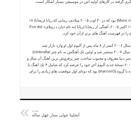
ریا کری گرفته در کارهای اولیه اش در موسیقی بسیار آشکار است.
نخستین آلبوم ریحانا، موسیقی خورشید (Music of the Sun) بود که در ۳۰ اوت ۲۰۰۵ میلادی، زمانی که ریانا (ریحانا) ۱۷
ساله بود، به بازار عرضه شد. دو ماه بعد، در تاریخ ۱۱ اکتبر ۲۰۰۵، آهنگی از ریحانا (ریانا )به نام «پان د ریپلای» (Pon de
سومین آلبوم ریحانا به نام (Good Girl Gone Bad) سال ۲۰۰۷ منتشر شد و اولین تک آهنگش به نام چتر (Umbrella)
اسر دنیا معروف و محبوب ساخت. چتر پرفروش ترین آهنگ آن سال و
موفق به دریافت یک جایزه گرمی شد. او در سال ۲۰۰۸ نسخهٔ جدید آلبوم آخر خود را عرضه کرد که شامل ۳ تک آهنگ با
نام های take a bow و disturbia و تک آهنگی همراه با گروه (maroon5) بود که دوتای اول موفقیت های زیادی را برای
بعدی
آنجلینا جولی ستار چهل ساله