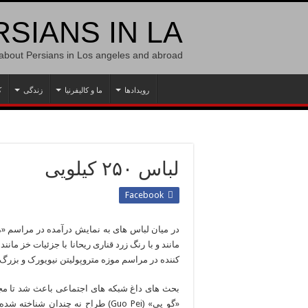
SIANS IN LA
 about Persians in Los angeles and abroad
رویدادها
ما و کالیفرنیا
زندگی
ک
لباس ۲۵۰ کیلویی
Facebook
در میان لباس های به نمایش درآمده در مراسم «م
مانند و با رنگ زرد قناری ریحانا با جزئیات خز ما
کننده در مراسم موزه متروپولیتن نیویورک و بزرگ 
بحث های داغ شبکه های اجتماعی باعث شد تا مجله
«گو پی» (Guo Pei) طراح نه چندان