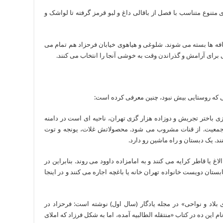
متنوع متناسب با فصل از باقالی داغ و لبو قرمز گرفته تا لواشک و
ه ها بسته می شوند. شلوغی و هیاهوی خیابان فرحزاد هم تمام می
یی برای آرامش و گذراندن وقت به خوشی آنجا را انتخاب می کنند.
نی که روستایی بیش نبود، چنین معرفی کرده است:
 باختر تجریش و دوزاده هزار گزی تهران، ناحیه ای است در دامنه
جمعیت. از قنات مشروب می شود. محصولاتش غلات، یونجه و توت
د. یک دبستان و راه ماشین رو دارد.
غ یا قاطر کرایه می کنند و به امامزاده داوود می روند. بنابراین در
ستان دویست خانواده تهران خانه یا باغچه اجاره می کنند و در اینجا
 بلاد و نواحی» در مجله یادگار (سال اول) نوشته است: فرحزاد در
ین ده در کتاب «منتقله الطالبیه آمده، اما به شکل فرزاد که املای