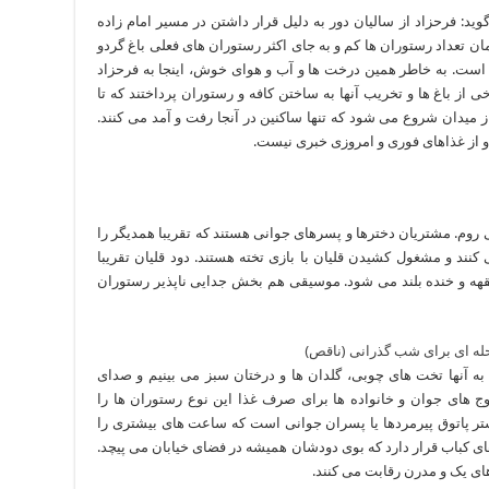
ید: فرحزاد از سالیان دور به دلیل قرار داشتن در مسیر امام زاده
ان تعداد رستوران ها کم و به جای اکثر رستوران های فعلی باغ گردو
ه است. به خاطر همین درخت ها و آب و هوای خوش، اینجا به فرحزاد
ز باغ ها و تخریب آنها به ساختن کافه و رستوران پرداختند که تا
ز میدان شروع می شود که تنها ساکنین در آنجا رفت و آمد می کنند.
 از غذاهای فوری و امروزی خبری نیست.
 روم. مشتریان دخترها و پسرهای جوانی هستند که تقریبا همدیگر را
ند و مشغول کشیدن قلیان با بازی تخته هستند. دود قلیان تقریبا
هقهه و خنده بلند می شود. موسیقی هم بخش جدایی ناپذیر رستوران
به آنها تخت های چوبی، گلدان ها و درختان سبز می بینیم و صدای
ج های جوان و خانواده ها برای صرف غذا این نوع رستوران ها را
شتر پاتوق پیرمردها یا پسران جوانی است که ساعت های بیشتری را
 های کباب قرار دارد که بوی دودشان همیشه در فضای خیابان می پیچد.
های یک و مدرن رقابت می کنند.