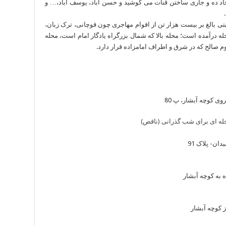
اد ده و جاری ساختن قنات می کوشید و حسن آباد، یوسف آباد،… و
ی بالغ بر بیست هزار تن از اقوام مهاجری چون قوچانی، ترک زبان،
 درآمده است؛ محله بالا که شمال بزرگراه یادگار امام است، محله
م صالح که در شرق و اطراف امامزاده قرار دارد.
 روی کوچه آبشار، پ 80
ان- پلاک 91
ه به کوچه آبشار
از کوچه آبشار