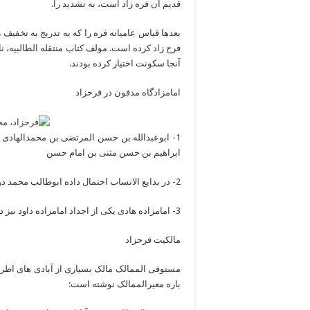
قدیم آن فره زاد است، به تشدید را.
بعدها قیاس عامیانه فره را که به تدریج به تخفیف
فرح زاد کرده است. مولف کتاب منتقله الطالبیه، نا
آنجا سکونت اختیار کرده بودند.
امامزادگاه مدفون در فرحزاد
1- ابوعبدالله بن حسن المرتضی بن محمدالهادی 
ابراهیم بن حسن مثنی بن امام حسن
2- در بدایع الانساب احتمال داده ابوطالب محمد در فرح زاد مدفون باشد.
3- امامزاده هادی یکی از اجداد امامزاده داود نیز در فرحزاد مدفون است.
مالکیت فرحزاد
مستوفی الممالک مالک بسیاری از آبادی های اطراف
باره معیرالممالک نوشته است: