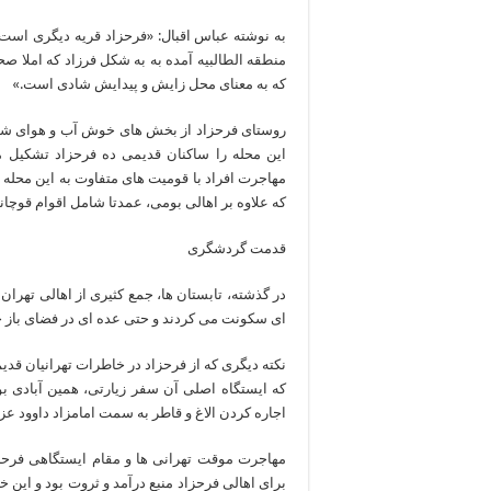
به نوشته عباس اقبال: «فرحزاد قریه دیگری است 
منطقه الطالبیه آمده به به شکل فرزاد که املا صح
که به معنای محل زایش و پیدایش شادی است.»
روستای فرحزاد از بخش های خوش آب و هوای شمال
این محله را ساکنان قدیمی ده فرحزاد تشکیل م
که علاوه بر اهالی بومی، عمدتا شامل اقوام قوچان
قدمت گردشگری
در گذشته، تابستان ها، جمع کثیری از اهالی تهران ب
ای سکونت می کردند و حتی عده ای در فضای باز چا
نکته دیگری که از فرحزاد در خاطرات تهرانیان قدی
که ایستگاه اصلی آن سفر زیارتی، همین آبادی بو
اجاره کردن الاغ و قاطر به سمت امامزاد داوود ع
مهاجرت موقت تهرانی ها و مقام ایستگاهی فرحزا
برای اهالی فرحزاد منبع درآمد و ثروت بود و ا