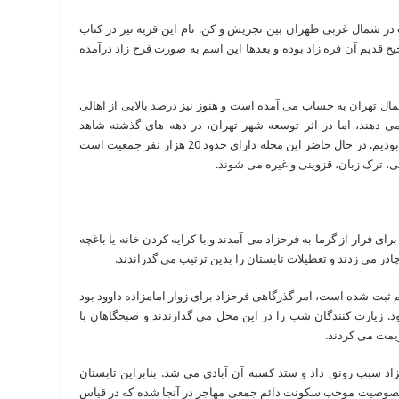
در شمال غربی طهران بین تجریش و کن. نام این قریه نیز در کتاب
یح قدیم آن فره زاد بوده و بعدها این اسم به صورت فرح زاد درآمده
 تهران به حساب می آمده است و هنوز نیز درصد بالایی از اهالی
ی دهند، اما در اثر توسعه شهر تهران، در دهه های گذشته شاهد
مهاجرت افراد با قومیت های متفاوت به این محله بودیم. در حال حاضر این محله دارای حدود 20 هزار نفر جمعیت است
ی، ترک زبان، قزوینی و غیره می شوند.
رای فرار از گرما به فرحزاد می آمدند و با کرایه کردن خانه یا باغچه
در می زدند و تعطیلات تابستان را بدین ترتیب می گذراندند.
م ثبت شده است، امر گذرگاهی فرحزاد برای زوار امامزاده داوود بود
د. زیارت کنندگان شب را در این محل می گذارندند و صبحگاهان با
زیمت می کردند.
د سبب رونق داد و ستد کسبه آن آبادی می شد. بنابراین تابستان
ین خصوصیت موجب سکونت دائم جمعی مهاجر در آنجا شده که در قیاس