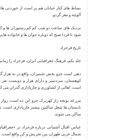
بساط های کنار خیابان هم پر است از خوردنی های 
آلوچه و مغز گردو.
نزدیک های ساعت دو شب کم کم رستوران ها و کاف
شود تا فردا صبح که دوباره جوان ها و خانواده ها
تاریخ فرحزاد
جلد یکم، فرهنگ جغرافیایی ایران، فرحزاد را زما
دهی است جزو بخش شمیران، واقع در نه هزار گزی
کوهستان، سردسیر و دارای هزار و دویست نفر 
است. اهالی از کشاورزی و چارپاداری گذران می کنن
مزرعه یونجه زار کهریزک جزو این ده است. زوار الا
تابستان ها شغل ساکنین بیشتر چارپاداری است. تاب
ساکن می شوند.
عباس اقبال آشتیانی درباره فرحزاد در «جغرافیای
شمال غربی طهران بین تجریش و کن واقع است. نام ا