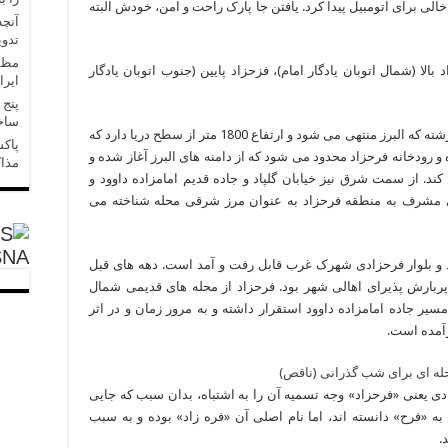
ی برای اتومبیل پیدا کرد. یافتن جا پارک راحت و امن، خودش البته
آنچه
تدو
مظفر
زاد بالا (شمال اتوبان یادگار امام)، فزحزاد پایین (جنوب اتوبان یادگار
ایر
پنج 
ساخ
ضلع شمالی محله فرحزاد به دامنه های ارتفاعات رشته که البرز منتهی می شود و ارتفاع 1800 متر از سطح دریا دارد که
پاکس
رودخانه فرحزاد محدود می شود که از دامنه های البرز آغاز شده و
مذاک
 کند. از سمت شرق نیز خیابان گلپاد و جاده قدیم امامزاده داوود و
 مشرف به منطقه فرحزاد به عنوان مرز شرقی محله شناخته می
SNA
زاد و بلوار فرحزادی شهرک غرب قابل رفت و آمد است. دهه های قبل
ربارش پذیرای اهالی شهر بود. فرحزاد از محله های قدیمی شمال
ر جاده امامزاده داوود استقرار داشته و به مرور زمان و در اثر
رآمده است.
ی یعنی «فرحزاد» وجه تسمیه آن را به اشتباه، بدان سبب که جایی
فرح» دانسته اند، اما نام اصلی آن «فره زاد» بوده و به سبب
.