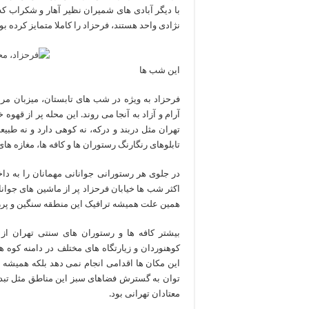
با دیگر آبادی های شمیران نظیر آهار و شکراب که
نژادی واحد هستند، فرحزاد را کاملا متمایز کرده بود
این شب ها
فرحزاد به ویژه در شب های تابستان، میزبان م
آرام و آزاد به آنجا می روند. این محله پر از ق
تهران مثل دربند و درکه، نه کوهی دارد و نه طبیع
تابلوهای رنگارنگ رستوران ها و کافه ها، مغازه ه
در جلوی هر رستورانی جوانانی مهمانان را به دا
اکثر شب ها خیابان فرحزاد پر از ماشین های جوانا
همین علت همیشه ترافیک این منطقه سنگین و پر
بیشتر کافه ها و رستوران های سنتی تهران از
کوهنوردان و زیارتگاه های مختلف در دامنه کوه 
این مکان ها اقدامی انجام نمی دهد بلکه همیشه مح
توان به گسترش فضاهای سبز این مناطق مثل تبدیل 
معتادان تهرانی بود.