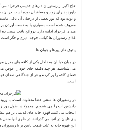
حاج اکبر از رستوران دارهای قدیمی فرحزاد می گو
داوود پذیرای زوار و مسافران بوده است. در آن زم
و توت بود که نوز بعضی از درختان آن باقی ماند
معروف شده است. بسیاری با به دست آوردن برخی ا
میدان فرحزاد ادامه دارد. درواقع بافت سنتی ده ا
غذای رستوران ها کباب، جوجه، دیزی و جگر است و
پاتوق های پیرها و جوان ها
در میان خیابان به داخل یکی از کافه های مدرن می
می شناسند. هر چند دقیقه جای خود را عوض می کن
فضای کافه را پر کرده و هر از چندگاهی صدای ق
است.
در رستوران ها سنتی فضا متفاوت است. با ورود 
دلنشین آب را می شنویم. معمولا در طول روز زو
انتخاب می کنند. قهوه خانه های قدیمی تر هم بی
پای قلیان در آنجا می گذرانند. در جلوی آنها منقل
این قهوه خانه به علت قیمت پایین تر با رستوران 