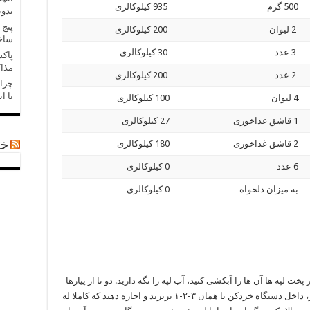
500 گرم
935 کیلوکالری
تدو
پنج 
2 لیوان
200 کیلوکالری
ساخ
3 عدد
30 کیلوکالری
پاکس
مذاک
2 عدد
200 کیلوکالری
چرا 
با ا
4 لیوان
100 کیلوکالری
1 قاشق غذاخوری
27 کیلوکالری
2 قاشق غذاخوری
180 کیلوکالری
خب
6 عدد
0 کیلوکالری
به میزان دلخواه
0 کیلوکالری
پخت لپه ها آن ها را آبکشی کنید، آب لپه را نگه دارید. دو تا از پیازها
را پوست بکنید. گوشت چرخ‌ کرده را با یک عدد پیاز، داخل دستگاه خردکن یا همان ۳-۲-۱ بریزید و اجازه دهید که کاملا له