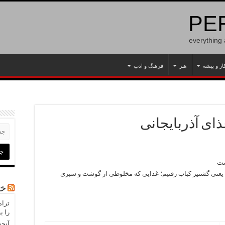
PER
everything
ار و پیشه
هنر
فرهنگ و ادب
ذای آذربایجانی
ست
 یعنی گشنیز کباب رفتیم؛ غذایی که مخلوطی از گوشت و سبزی
خب
ترام
را ب
آنچه