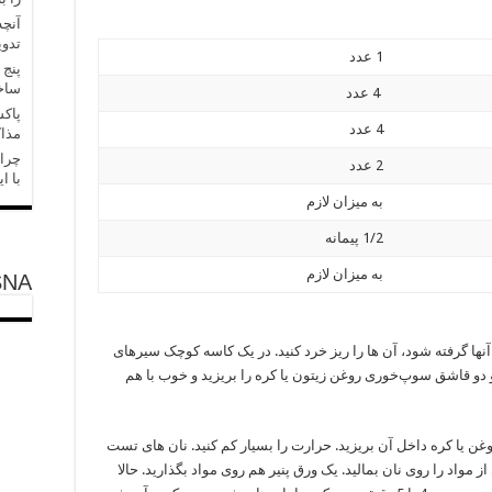
آنچه
تدو
1 عدد
پنج 
ساخ
4 عدد
پاکس
4 عدد
مذاک
چرا 
2 عدد
با ا
به میزان لازم
1/2 پیمانه
به میزان لازم
SNA
آنها گرفته شود، آن ها را ریز خرد کنید. در یک کاسه کوچک سیرهای
دو قاشق سوپ‌خوری روغن زیتون یا کره را بریزید و خوب با هم
ن یا کره داخل آن بریزید. حرارت را بسیار کم کنید. نان های تست
مواد را روی نان بمالید. یک ورق پنیر هم روی مواد بگذارید. حالا