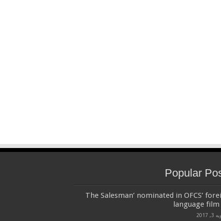
Popular Po
‘The Salesman’ nominated in OFCS’ fore
language film 
3, 2017