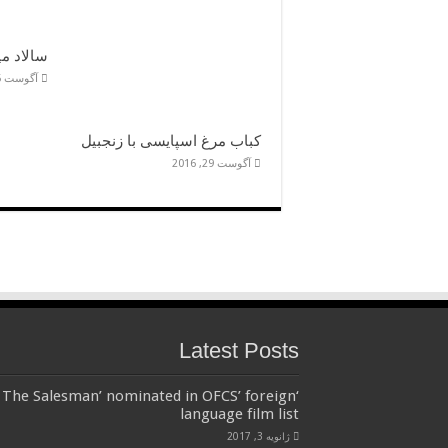
سالاد می
آگوست 5, 2016
کباب مرغ اسپایسی با زنجبیل
آگوست 29, 2016
Latest Posts
‘The Salesman’ nominated in OFCS’ foreign
language film list
ژانویه 3, 2017