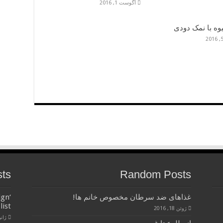
آگوست 1, 2016
وه با نمک دودی
sts
Random Posts
غذاهای ضد سرطان مخصوص خانم ها!
ign
list
ژوئن 18, 2016
ژانویه 