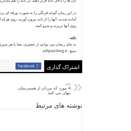
نان ها را داخل تابه قرار دهید. در تابه را هم بگذارید و به مدت 4 تا 5 دقیقه صبر کنید تا نان ها برشت
در این زمان گوجه فرنگی را به صورت ورقه ای برش 
آماده شدند، آنها را از تابه بیرون آورید، روی هر
روی آنها بریزید و سرو کنید.
نکته :
به جای ریحان می توانید از جعفری، نعنا یا هر سب
منبع : ashpazi.hmg.ir
Facebook
اشتراک گذاری
قبلی
4 مورد که مردان از همسرشان
پنهان می کنند
نوشته های مرتبط