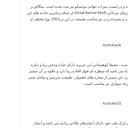
و در لیست میراث جهانی یونسکو نیز ثبت شده است. نینگالو در
غرب ‏کشور واقع شده است که در کنار صخره های زیبای مرجانی ‏‎(Great Barrier Reef)‎‏ از جمله زیباترین جاذبه های این
منطقه ‏محسوب می شوند و همچنین برای شنا کردن و شیرجه زدن نیز مناسب هستند. در این دریا 250 نوع مختلف از
است ، محیط کوهستانی این جزیره دارای حیات وحش زیبا و سازه
اه می باشد که منظره ای فوق العاده زیبا دارد و علاوه بر آن چشم
گذارد. این مسیر از صخره های ناهموار ، طبیعت سرسبز و ساحل شنی
اری نیز مناسب است.‏ ‏‏ ‏‏ ‏‏ ‏‏‏
ین پارک ملی خود دارای آبشارهای پلکانی زیادی می باشد و آبشار