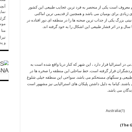
آنچه
نطقه که به اسم کارلو کارلو ‏‎(Karlu Karlu)‎‏ هم معروف است یکی از منحصر به فرد ترین عجایب طبیعی این کشور
نمای
 زیادی برای بومیان می باشد و همچنین از قدیمی ترین اماکنی
گزار
ی بزرگ یکی از جذاب ترین صحنه ها را در منطقه ای دور افتاده در
موسا
و در اثر فشار طبیعی این اشکال را به خود گرفته اند. ‏ ‏ ‏‏ ‏‏‏‏ ‏ ‏
متا در 
تیرا
و پد
جنوب شهر سیدنی در استرالیا قرار دارد ، این شهر که کنار دریا واقع شده است به
SNA
گردشگران قرار گرفته است. خط ساحلی این منطقه را صخره ها در
های طبیعی و سنگهای مستحکم می باشد. سواحی این منطقه خیلی شلوغ
اشند. کیاما به دلیل داشتن پلیکان های استرالیایی نیز مشهور است
شد. ‏‏‏‏ ‏ ‏‏ ‏ ‏‏‏‏