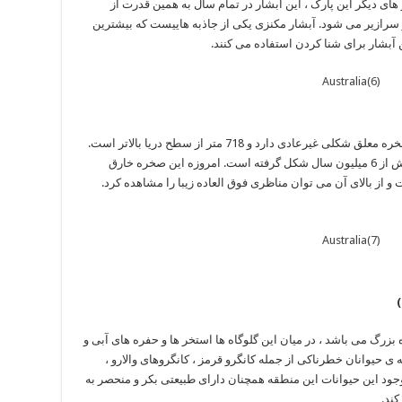
ای دیگر این پارک ، این آبشار در تمام سال به همین قدرت از
 آبشار سرازیر می شود. آبشار مکنزی یکی از جاذبه هاییست که بیشترین
 برای شنا کردن استفاده می کنند. ‏‏ ‏ ‏‏‏ ‏‏
این صخره با نام کوه دیوگنس نیز مشهوراست ، صخره معلق شکلی غیرعادی دارد و 718 متر از سطح دریا بالاتر است.
این ‏صخره در اثر فعالیت های آتشفشانی و طی بیش از 6 میلیون سال شکل گرفته است. امروزه این صخره خارق
از بالای آن می توان مناظری فوق العاده زیبا را مشاهده کرد.‏‏ ‏ ‏‏‏
پارک وسیع در استرالیا است که دارای 5 دره بزرگ می باشد ، در میان این گلوگاه ها استخر ها و حفره های آبی و
ی حیوانان خطرناکی از جمله کانگرو قرمز ، کانگروهای والارو ،
 وجود این حیوانات این منطقه همچنان دارای طبیعتی بکر و منحصر به
 ‏‏‏