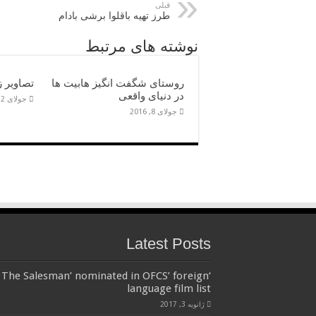
قبلی
طرز تهیه باقلوا برشی بادام
نوشته های مرتبط
روستای شگفت انگیز هابیت ها
تصاویر ز
در دنیای واقعی
جولای 2, 2016
جولای 8, 2016
Latest Posts
‘The Salesman’ nominated in OFCS’ foreign
language film list
ژانویه 3, 2017