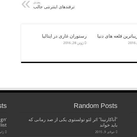
بعدی
ترفند‌های اینترنتی جالب
یباترین قلعه های دنیا
رستوران غاری در ایتالیا
ژوئن 28, 2016
sts
Random Posts
˝آناکارنینا˝ اثر لئو تولستوی یکی از صد رمانی که
ign
باید خواند
list
جولای 9, 2015
ژانویه 