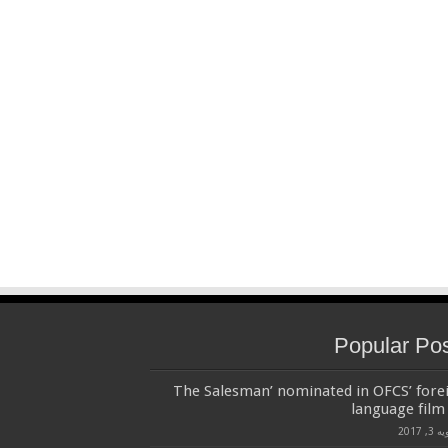
Popular Po
‘The Salesman’ nominated in OFCS’ fore
language film 
3, 2017