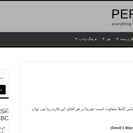
PER
everything
ار و پیشه
هنر
فرهنگ و ادب
یی کاملا متفاوت است. تقریبا در هر کجای این قاره زیبا می توان
BBC
عربس
مکه»