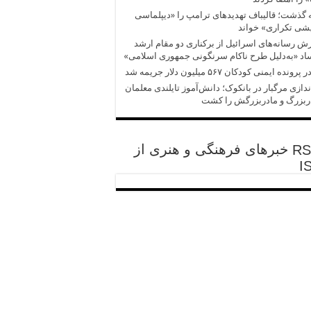
 گذشت؛ قالیباف تهدیدهای ترامپ را «دیپلماسی
شی تکراری» خواند
ش‌‌ رسانه‌های اسرائیل از برکناری دو مقام ارشد
د «به‌دلیل طرح ناکام سرنگونی جمهوری اسلامی»
پرونده ایمنی کودکان ۵۶۷ میلیون دلار جریمه شد
ندازی مرگبار در بانکوک؛ دانش‌آموز تایلندی معلمان
ربزرگ و مادربزرگش را کشت
خبرهای فرهنگی و هنری از
I