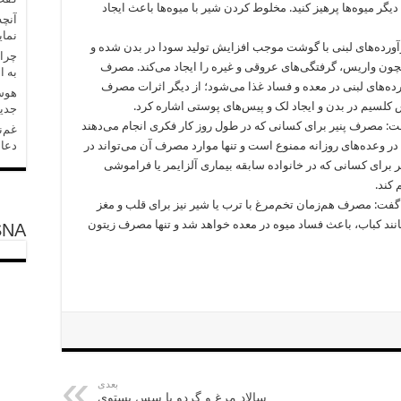
یگر میوه‌ها پرهیز کنید. مخلوط کردن شیر با میوه‌ها باعث ایجاد
آنچه
نمای
ده‌های لبنی با گوشت موجب افزایش تولید سودا در بدن شده و
چرا 
مچون واریس، گرفتگی‌های عروقی و غیره را ایجاد می‌کند. مصرف
به ا
ورده‌های لبنی در معده و فساد غذا می‌شود؛ از دیگر اثرات مصرف
هوش 
 کلسیم در بدن و ایجاد لک و پیس‌های پوستی اشاره کرد.
جدید
ت: مصرف پنیر برای کسانی که در طول روز کار فکری انجام می‌دهند
غم‌ن
در وعده‌های روزانه ممنوع است و تنها موارد مصرف آن می‌تواند در
دعا 
ر برای کسانی که در خانواده سابقه بیماری آلزایمر یا فراموشی
 کند.
فت: مصرف هم‌زمان تخم‌مرغ با ترب یا شیر نیز برای قلب و مغز
د کباب، باعث فساد میوه در معده خواهد شد و تنها مصرف زیتون
SNA
بعدی
سالاد مرغ و گردو با سس پستوی