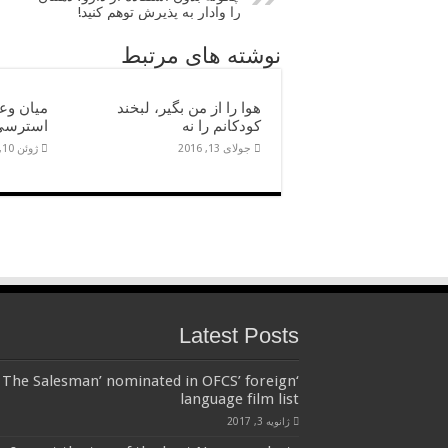
را وادار به پذیرش توهم کنید‍!
نوشته های مرتبط
هوا را از من بگیر، لبخند
میان وعد
کودکانم را نه
استرسی
جولای 13, 2016
ژوئن 10, 2016
Latest Posts
‘The Salesman’ nominated in OFCS’ foreign
language film list
ژانویه 3, 2017