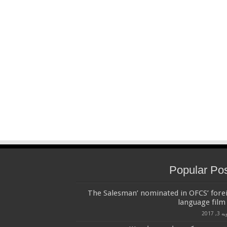
Popular Po
‘The Salesman’ nominated in OFCS’ fore
language film 
3, 2017