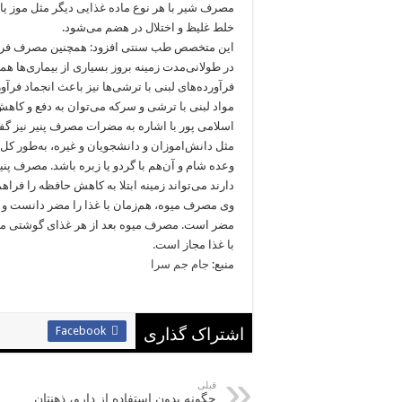
مصرف شیر با هر نوع ماده غذایی دیگر مثل موز یا د
خلط غلیظ و اختلال در هضم می‌شود.
این متخصص طب سنتی افزود: همچنین مصرف فرآور
در طولانی‌مدت زمینه بروز بسیاری از بیماری‌ها ه
فرآورده‌های لبنی با ترشی‌ها نیز باعث انجماد فرآ
مواد لبنی با ترشی و سرکه می‌توان به دفع و کاهش
اسلامی پور با اشاره به مضرات مصرف پنیر نیز گف
مثل دانش‌اموزان و دانشجویان و غیره، به‌طور کل 
وعده شام و آن‌هم با گردو یا زبره باشد. مصرف پنی
دارند می‌تواند زمینه ابتلا به کاهش حافظه را فراهم
وی مصرف میوه، هم‌زمان با غذا را مضر دانست و گ
مضر است. مصرف میوه بعد از هر غذای گوشتی مانن
با غذا مجاز است.
منبع:
جام جم سرا
Facebook
اشتراک گذاری
قبلی
چگونه بدون استفاده از دارو، ذهنتان