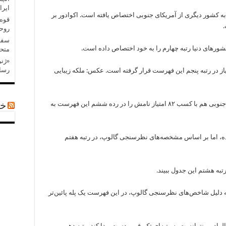
ایرا
 کشور دیگری از آمریکای جنوبی اختصاص یافته است. اکوادور بر
قوه 
روح
سفر 
شورهای دنیا رتبه چهارم را به خود اختصاص داده است.
متحد
«ژنر
رسان
س دیگر کشور آمریکای جنوبی هم با ۸۲ امتیاز در رتبه پنجم این فهرست قرار گرفته است. عکس: ملکه زیبایی
پاناما، یکی از کشورهای کوچک و سرسبز آمریکای جنوبی هم با کسب ۸۲ امتیاز نامش را در رده ششم این فهرست به
خب
ناما ۸۲ امتیاز به دست آورده، اما بر اساس مشخصه‌های نظرسنجی گالوپ، در رتبه هفتم
تاریکا ۸۱ امتیاز دارد، اما به دلیل شاخص‌های نظرسنجی گالوپ، در این فهرست یک پله پائین‌تر
سالوادور، نتوانست به رتبه‌ای تک‌رقمی دست پیدا کند. رتبه دهمین