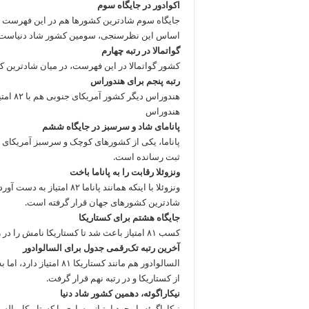
اکوادور در جایگاه سوم
جایگاه سوم شادترین کشورها هم در این فهرست به
اساس این نظرسنجی، سومین کشور شاد دنیاست.
گواتمالا در رتبه چهارم
کشور گواتمالا در این فهرست، در میان شادترین ک
رتبه پنجم برای هندوراس
هندورا
هندوراس
پانامای شاد و سرسبز در جایگاه ششم
ثبت رسانده است.
ونزوئلا رقابت را به پاناما باخت
ونزوئلا با اینکه همانند پا
شادترین کشورهای جهان قرار گرفته است.
جایگاه هشتم برای کستاریکا
کسب ۸۱ امتیاز باعث شد تا کستاریکا نامش را در رتبه هشتم این جدول ببیند.
آخرین رتبه تک‌رقمی جدول برای السالوادور
السالوادور هم مانند کس
از کستاریکا و در رتبه نهم قرار گرفت.
نیکاراگوئه، دهمین کشور شاد دنیا
نیکاراگوئه با وجود امتیاز مساوی با کستاریکا و ال