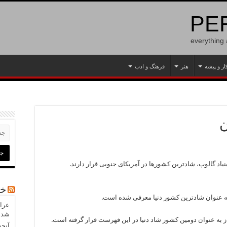
PER
everything
ار و پیشه
هنر
فرهنگ و ادب
ن
د گالوپ، شادترین کشورها در آمریکای جنوبی قرار دارند.
خب
عراق
شدن
آنچه