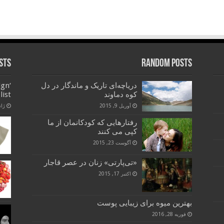
sts
Random Posts
دریاچه‌ای تاریک و ماندگار در دل
ign
کوه دماوند
list
آوریل 9, 2015
ژانویه
رفتارهایی که کودکانمان از ما
کپی می کنند
آگوست 23, 2015
«تی‌پارتی» زنان در عصر قاجار
اکتبر 17, 2015
بهترین میوه برای زیبایی پوست
فوریه 28, 2016