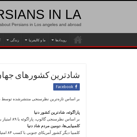
SIANS IN LA
 about Persians in Los angeles and abroad
رویدادها
ما و کالیفرنیا
زندگی
ک
شادترین کشورهای جها
Facebook
بر اساس تازه‌ترین نظرسنجی منتشرشده توسط بنیا
پاراگوئه، شادترین کشور دنیا
بر اساس نظرسنجی گالوپ، پاراگوئه با ۸۹ امتیاز به عنوان شادترین کشور دنیا معرفی شده است.
کلمبیایی‌ها، دومین مردم شاد دنیا
کلمبیا دیگر کشور آمریکای جنوبی با کسب ۸۴ امتیاز به عنوان دومین کشور شاد دنیا در این فهرست قرار گرفته است.