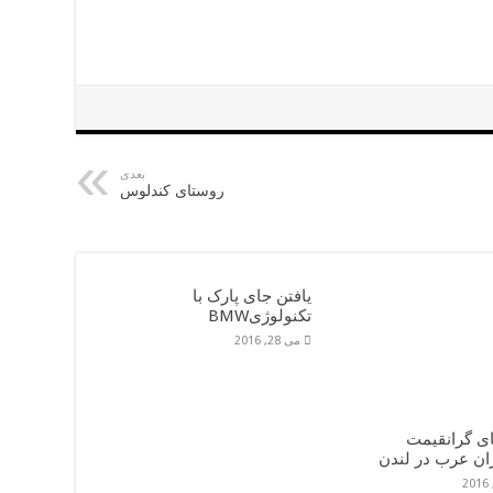
بعدی
روستای کندلوس
یافتن جای پارک با
تکنولوژیBMW
می 28, 2016
ی گرانقیمت
ن عرب در لندن‎