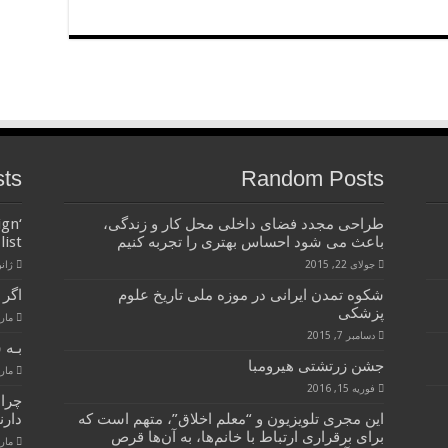
sts
Random Posts
طراحی مجدد فضای داخلی محل کار و زندگی،
ign
باعث می شود احساس بهتری را تجربه کنیم
list
جولای 22, 2015
ژانویه 
شكوه تمدن ایرانی در موزه ملی تاریخ علوم
اگر 
پزشکی
مارس 28
دسامبر 7, 2015
بـه 
جشن زرتشتی هیرومبا
مارس 28
فوریه 15, 2016
چرا
این مجری تلویزیون و “معلم اخلاق”، متهم است که
دارن
برای برقراری ارتباط با خانم‌ها، به آن‌ها قرص
مارس 28