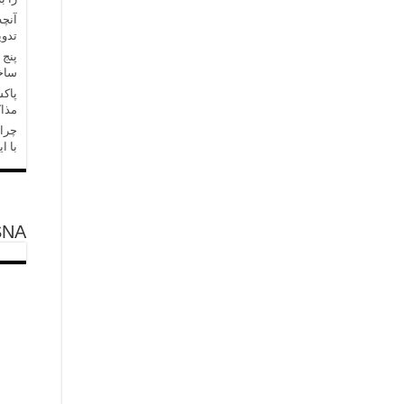
آنچه
تدو
پنج 
ساخ
پاکس
مذاک
چرا 
با ا
SNA