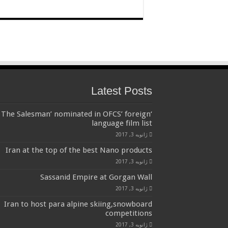
Latest Posts
‘The Salesman’ nominated in OFCS’ foreign
language film list
ژانویه 3, 2017
Iran at the top of the best Nano products
ژانویه 3, 2017
Sassanid Empire at Gorgan Wall
ژانویه 3, 2017
Iran to host para alpine skiing,snowboard
competitions
ژانویه 3, 2017