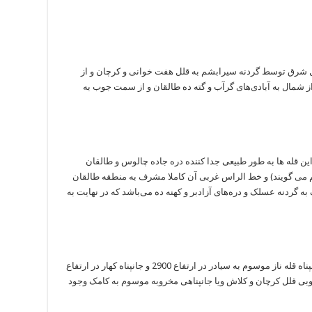
 شرق توسط گردنه سیرابشم به قلل هفت خوانی و کرچان و از
 شمال به آبادی‌های گرآب و گته ده طالقان و از سمت جوب به
. این قله ها به طور طبیعی جدا کننده دره جاده چالوس و طالقان
م می گویند) و خط الراس غربی آن کاملا مشرف به منطقه طالقان
دنه عسلک و دره‌های آزادبر و کهنه ده می‌باشد که در نهایت به
در بخش جنوبی کهار و ناز دو جانپناه وجود دارد. جانپناه قله ناز موسوم به سیادر در ارتفاع 2900 و جانپناه کهار در ارتفاع
جنوبی قلل کرچان و کلاش ویا جانپناهی مخروبه موسوم به کامک وجود