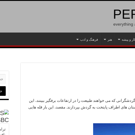
PER
everything
ار و پیشه
هنر
فرهنگ و ادب
دشگرانی که می خواهند طبیعت را در ارتفاعات برفگیر ببینند، این
هستان های اطراف پایتخت به گردش بپردازند. مقصد، این بار قله هایی
BBC
ترام
یاف