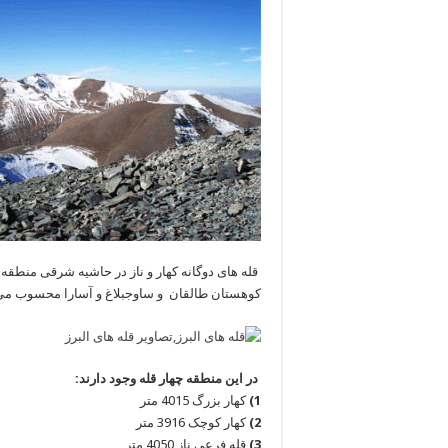
قله های دوگانه کهار و ناز در حاشیه شرقی منطقه ا
کوهستان طالقان و ساوجبلاغ و آسارا محسوب می
در این منطقه چهار قله وجود دارند:
1)
کهار بزرگ 4015 متر
2)
کهار کوچک 3916 متر
3)
قله فرعی ناز 4050 متر