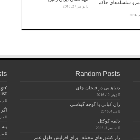
مرو سلسله‌های حاکم
نوامبر 27, 2016
sts
Random Posts
دنیاهایی در فنجان چای
ign
list
ژوئن 10, 2016
ژانویه 
ران کبابی با گوجه گیلاسی
اگر 
می 4, 2016
مارس 28
دلمه کوکتل
بـه 
دسامبر 3, 2015
مارس 28
راز کشور‌های مختلف برای افزایش طول عمر