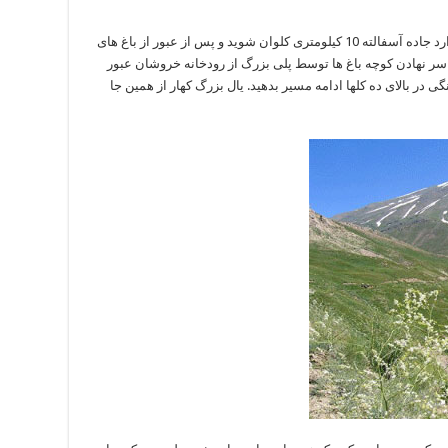
در جاده کرج به چالوس یک پیچ پس از پل خواب، وارد جاده آسفالته 10 کیلومتری کلوان شوید و پس از عبور از باغ های
ر نهادن کوچه باغ ها توسط پلی بزرگ از رودخانه خروشان عبور
ی در بالای ده کلها ادامه مسیر بدهید. یال بزرگ کهار از همین جا