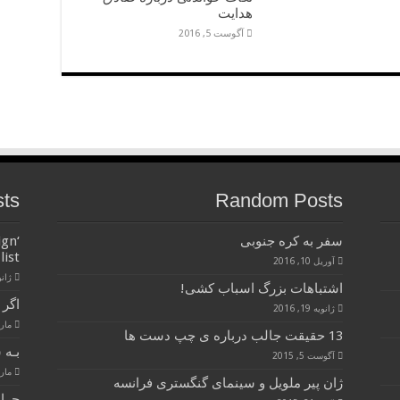
هدایت
آگوست 5, 2016
sts
Random Posts
سفر به کره جنوبی
ign
list
آوریل 10, 2016
ژانویه 
اشتباهات بزرگ اسباب کشی!
اگر 
ژانویه 19, 2016
مارس 28
13 حقیقت جالب درباره ی چپ دست ها
بـه 
آگوست 5, 2015
مارس 28
ژان پیر ملویل و سینمای گنگستری فرانسه
چرا