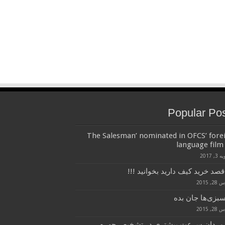
Popular Po
‘The Salesman’ nominated in OFCS’ fore
language film 
3, 2017
قصد خرید کیف دارید بخوانید !!!
, 2015
سبزی‌ها جان بده
, 2015
 مردان سرعت بیشتری در تشخیص چهره