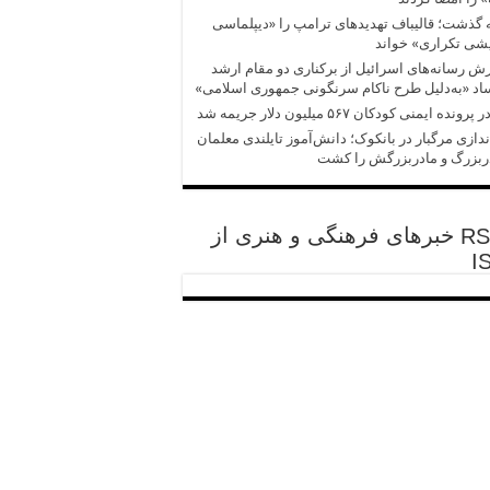
 گذشت؛ قالیباف تهدیدهای ترامپ را «دیپلماسی
شی تکراری» خواند
ش‌‌ رسانه‌های اسرائیل از برکناری دو مقام ارشد
د «به‌دلیل طرح ناکام سرنگونی جمهوری اسلامی»
پرونده ایمنی کودکان ۵۶۷ میلیون دلار جریمه شد
ندازی مرگبار در بانکوک؛ دانش‌آموز تایلندی معلمان
ربزرگ و مادربزرگش را کشت
خبرهای فرهنگی و هنری از
I