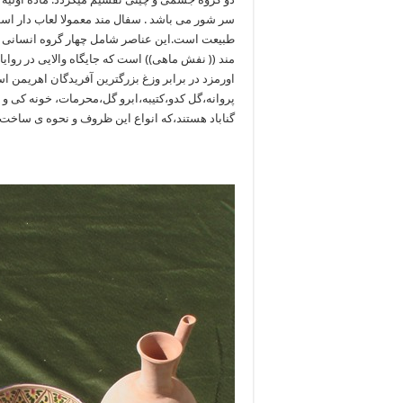
سر شور می باشد . سفال مند معمولا لعاب دار است
طبیعت است.این عناصر شامل چهار گروه انسانی 
مند (( نفش ماهی)) است که جایگاه والایی در روای
اورمزد در برابر وزغ بزرگترین آفریدگان اهریمن 
پروانه،گل کدو،کتیبه،ابرو گل،محرمات، خونه کی و ا
گناباد هستند،که انواع این ظروف و نحوه ی ساخت و