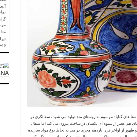
آنچه
نمای
گزار
موسا
متا در 
تیرا
و پد
SNA
روستا های گناباد موسوم به روستای مند تولید می شود . سفالگری در
ن های هم عصر از شیوه ای یکسان در ساخت پیروی می کند اما سفال
و ظهور از اواخر قرن یازدهم هجری در مند به لحاظ نوع مواد سازنده
ه ی سفال جسمی خاک رس و سفال چینی ترکیبی از پودر سنگ وگل