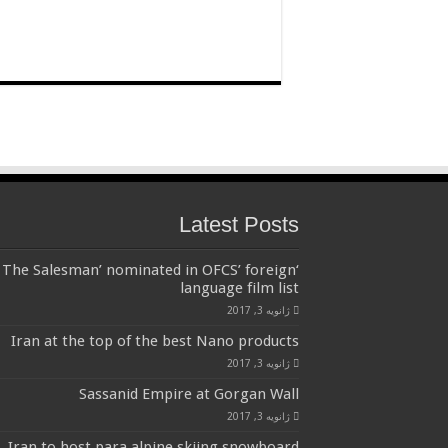
Latest Posts
‘The Salesman’ nominated in OFCS’ foreign
language film list
ژانویه 3, 2017
Iran at the top of the best Nano products
ژانویه 3, 2017
Sassanid Empire at Gorgan Wall
ژانویه 3, 2017
Iran to host para alpine skiing,snowboard