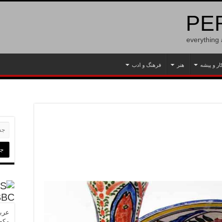
PER
everything
ار و پیشه
هنر
فرهنگ و ادب
BBC
عربس
مکه»