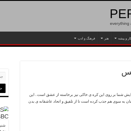
PER
everything
ار و پیشه
هنر
فرهنگ و ادب
یس
دایش شما بر روی این کره ی خاکی نیز برخاسته از عشق است . این
ان به سوی هم جذب کرده است تا از تلفیق و اتحاد عاشقانه ی بدن
BBC
شنید
به ه