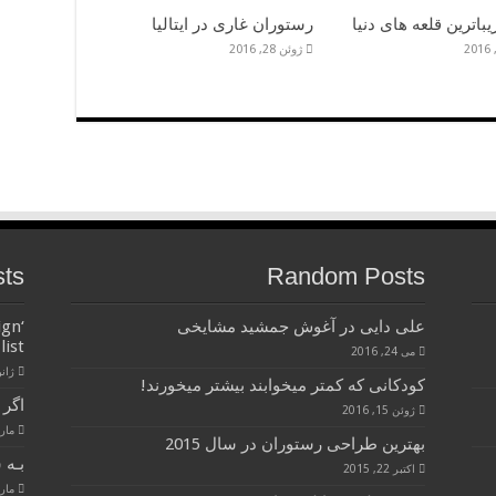
یباترین قلعه های دنیا
رستوران غاری در ایتالیا
ژوئن 28, 2016
sts
Random Posts
علی دایی در آغوش جمشید مشایخی
ign
list
می 24, 2016
ژانویه 
کودکانی که کمتر میخوابند بیشتر میخورند!
اگر 
ژوئن 15, 2016
مارس 28
بهترین طراحی رستوران در سال 2015
بـه 
اکتبر 22, 2015
مارس 28