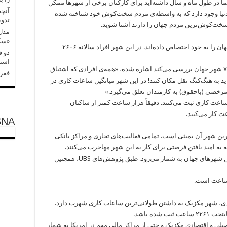
ا در طول ماه و سال داشته‌اید برای کارکنان برخی از شهرها ممکن
آنچه
هایی در دنیا وجود دارد که به واسطه‌ی مردم سخت‌کوش خود شناخته شده
تدو
 سخت‌کوش‌ترین مردم جهان را دارند آشنا شوید.
مدل‌
«سکس
شهروندان هنگ‌کنگ لقب سخت‌کوش‌ترین مردم جهان را به خود اختصاص داده‌اند. در این شهر افراد سالانه ۲۶۰۶
دو ف
استر
در گزارشی از UBS که الگوهای کار و درآمد را در ۷۱ شهر جهان بررسی می‌کند اشاره شده، «همه‌ی افرادی که اشتیاق
فقر 
 باید به هنگ‌کنگ نقل مکان کنند!‌ در این شهر میانگین ساعات کاری در
 مقایسه با هنگ‌کنگ، مردم پاریس سالانه ۱۶۰۴ ساعت کاری ثبت می‌کنند. دقیقاً هزار ساعت کمتر از ساکنان
SNA
رین شهر آن بمبئی است. تمامی فعالیت‌های تجاری و مراکز بانکی
ه به امید یافتن فرصتی برای کار به این شهر مهاجرت می‌کنند.
مومبای، یا همان شهر قدیم بمبئی از پرجمعیت‌ترین شهرهای جهان به شمار می‌رود. طبق پژوهش‌های UBS، همچنین
، شهر مکزیک به داشتن طولانی‌ترین ساعات کاری شهرت دارد.
ده باشد.
ی و اقتصادی مکزیک و حتی از مراکز مالی مهم در امریکا به شمار