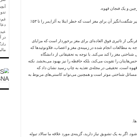
آنچه
رچین و یک فنجان
قهوه
.
تدو
غم‌ن
ر شگفت‌انگیز آن برای مغز است که خطر ابتلا به
آلزایمر
را تا ۵۳٪
دعا 
عبدل
در آ
 فرنگی از تاثیری فوق العاده‌ای برای مغز برخوردار است که مزایای
دادگ
وجه به مطالعات انجام شده در زمینه‌ی مغز و اعصاب، فلاونوئیدها که
مالی
 شناختی مغز را کند می‌کند. با توجه به تحقیقاتی از دانشگاه
 نه تنها حس‌هایتان را تقویت می‌کند، بلکه حافظه را نیز بهبود می‌بخشد. نکته
قهوه است. تحقیقی در مجله‌ی تغذیه به چاپ رسید نشان داد که
 مسائل شناختی موثر است و همچنین می‌تواند کاستی‌های مربوط به
SNA
ها.
ود. اگر به یک تشویق نیاز دارید، گزینه‌ی مورد علاقه ما سالاد تبوله