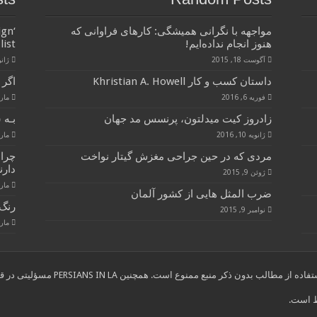
مواجهه با نگرانی همیشگی: کارهای فراوانی که
ign
هنوز انجام نداده‌ایم!
list
آگوست 18, 2015
ژانویه 
داستان کسب و کار Khristian A. Howell
اگر 
فوریه 6, 2016
مارس 28
زادروز کیت میدلتون، پرنسس مد جهان
بـه 
ژانویه 10, 2016
مارس 28
مردی که در حین جراحی مغزش گیتار نواخت
چرا
دارن
ژوئن 9, 2015
مارس 28
ضرب المثل هایی از کشور آلمان
رنگ 
نوامبر 9, 2015
مارس 28
ب بدون ذکر منبع ممنوع است. همچنین PERSIANS IN LA مسؤلیتی در قبال نوشته های انتخاب شده از سایر وب سایتها ندارد."