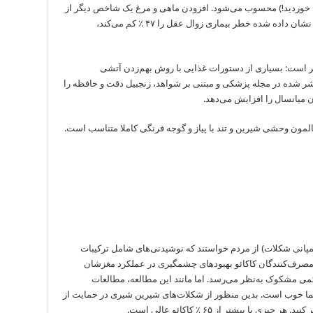
که خوردید!) محسوب می‌شود. افزودن ماهی و مرغ یک شاخص دیگر از
رژیم ذهنی است. (ماهی سرشار از امگا ۳ DHA که نشان داده شده خطر بیماری زوال عقل را ۴۷ ٪ کم می‌کند،
هتر است: بسیاری از دستورات غذایی با روش بهم‌زدن آتشی
تشر شده در مجله پزشکی و مبتنی بر شواهد، زنجبیل دقت و حافظه را
 میانسال را افزایش می‌‌دهد.
المون وحشی شیرین و تند با پیاز و گوجه فرنگی کاملا متناسب است.
گاه ایتالیا L’Aquila and Mars (بله، کمپانی شکلات) از مردم خواستند که نوشیدنی‌های شامل ترکیبات
. مصرف‌کنندگان کاکائو بهبودهای چشمگیری در عملکرد مغزشان
کمی مشکوک به‌نظر می‌رسد. اما مانند این مطالعه، مطالعات
شما خوب است. بدین منظور از شکلات‌های شیرین شیری در حمایت از
 با بیشتر از ۶۵ ٪ کاکائو عالی است.