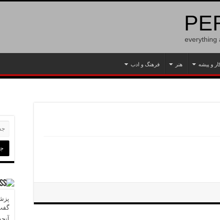
PER
everything
ار و پیشه
هنر
فرهنگ و ادب
پزشک
گفت‌
آنچه