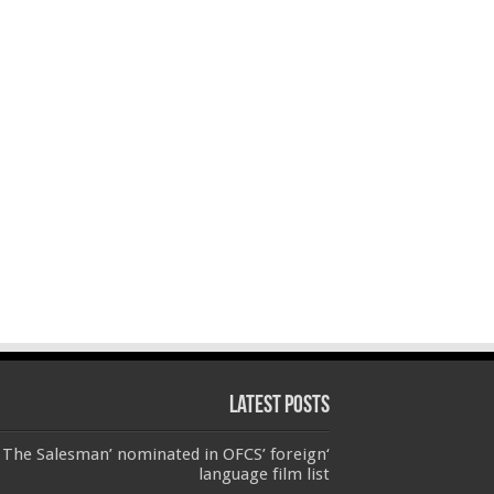
Latest Posts
‘The Salesman’ nominated in OFCS’ foreign
language film list