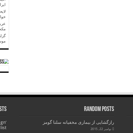
ایرا
لایح
خواه
عربس
مکه»
گزار
موسا
sts
Random Posts
رازگشایی از بیماری مخفیانه سلنا گومز
ign
list
نوامبر 22, 2015