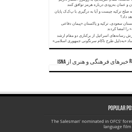
ن و عمان به‌زودی درباره هرمز توافق کنند
ه صلح ترکیه چیست و آیا به درگیری با پ‌ک‌ک پایان
د داد؟
تان سعودی، ترکیه و پاکستان «پیمان دفاعی
 را امضا کردند
ش‌‌ رسانه‌های اسرائیل از برکناری دو مقام ارشد
د «به‌دلیل طرح ناکام سرنگونی جمهوری اسلامی»
خبرهای فرهنگی و هنری از ISNA
Popular Po
‘The Salesman’ nominated in OFCS’ fore
language film 