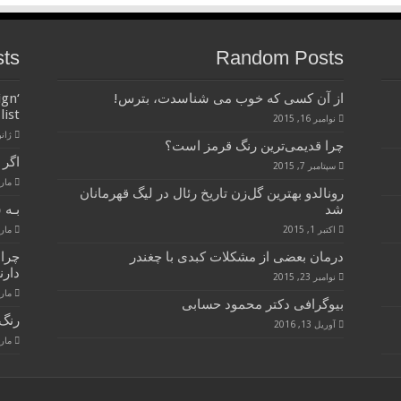
sts
Random Posts
از آن کسی که خوب می شناسدت، بترس!
ign
list
نوامبر 16, 2015
ژانویه 
چرا قدیمی‌ترین رنگ قرمز است؟
اگر 
سپتامبر 7, 2015
مارس 28
رونالدو بهترین گل‌زن تاریخ رئال در لیگ قهرمانان
شد
بـه 
اکتبر 1, 2015
مارس 28
درمان بعضی از مشکلات کبدی با چغندر
چرا
دارن
نوامبر 23, 2015
مارس 28
بیوگرافی دکتر محمود حسابی
رنگ 
آوریل 13, 2016
مارس 28