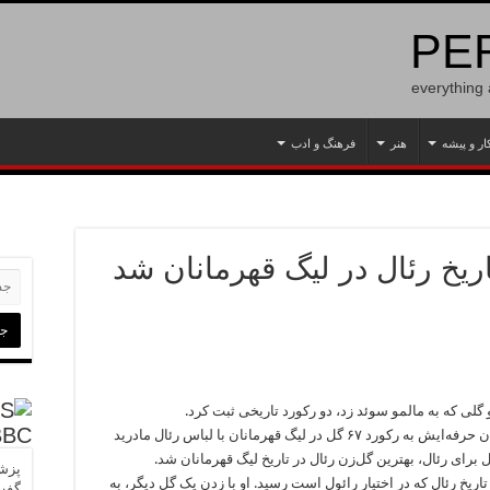
PER
everything
ار و پیشه
هنر
فرهنگ و ادب
اریخ رئال در لیگ قهرمانان شد
و گلی که به مالمو سوئد زد، دو رکورد تاریخی ثبت کرد.
BBC
او علاوه بر زدن گل‌های پانصدم و پانصد و یکم دوران حرفه‌ایش به رکورد ۶۷ گل در لیگ قهرمانان با لباس رئال مادرید
پزشک
د بهترین گل‌زن تاریخ رئال که در اختیار رائول است رسید. او با زدن یک گل دیگر، به
گفت‌