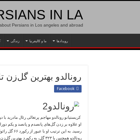
SIANS IN LA
 about Persians in Los angeles and abroad
رویدادها
ما و کالیفرنیا
زندگی
ک
رونالدو بهترین گل‌زن ت
Facebook
کریستیانو رونالدو مهاجم پرتغالی رئال مادرید با د
رسید. به این ترتیب او با عبور از رکورد ۶۶ گل رائول برای رئال، بهترین گل‌زن رئال در تاریخ لیگ قهرمانان شد.
رونالدو همچنین با ۳۲۳ گل، به رکور