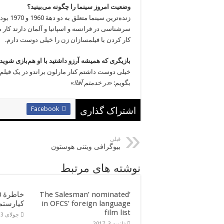
وضعیت امروز سینما را چگونه می‌بینید؟
زنده‌تر
سرشناسی در فرانسه و اسپانیا و آلمان دارند کار
کار کردن با فیلمسازان زن را خیلی دوست دارم.
بازیگری که همیشه آرزو داشتید با او هم‌بازی شوید
خیلی دوست داشتم کنار مارلون براندو در یک فیلم ب
بگویم: «
در خدمتم آقا!
»
Facebook
اشتراک گذاری
قبلی
بیوگرافی ویتنی هوستون
نوشته های مرتبط
‘The Salesman’ nominated
in OFCS’ foreign language
کیارستم
film list
جولای 13, 2016
ژانویه 3, 2017