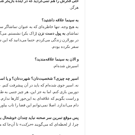
حتی فکرش را هم نمی‌کردید که در آینده بازیگر ش
هرگز.
به سینما علاقه داشتید؟
به هیچ وجه. تنها خاطره‌ای که به عنوان تماشاگر س
تماشای
به پول دست نزن
(ژاک بکر) نشستم. می‌گف
در بورلارن زندگی می‌کردم. حتما می‌دانید که این 
سفر نکرده بودم.
و الان به سینما علاقه‌مندید؟
اسیرش شده‌ام.
اسیر چه چیزی؟ شخصیت‌تان؟ شهرت‌تان؟ و یا اسط
نه. اسیر جوی شده‌ام که باید در آن پیشرفت کنم. ع
دوربین بازی کنم. اما به جز این، هر چیز جنبی به 
و راست بگویم که علاقه‌ای به این‌جور کارها ندارم. س
دام می‌اندازد. اصلا نمی‌توانم این فضا را تاب ب
پس موقع تمرین سر صحنه نباید چندان خوشحال با
چرا. از لحظه‌ای که می‌گویند «
حرکت
» تا آن‌جا که م