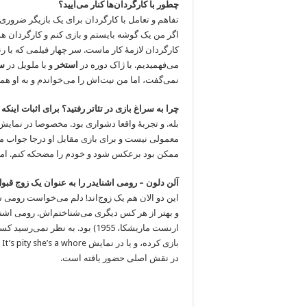
چطور با کارگردان‌ها کنار می‌آیید؟
تفاهم و تعامل با کارگردان برای یک بازیگر ضروری‌
اگر من یک گوشه بایستم و بازی کنم و کارگردان هم از
کارگردان لازمۀ کار ماست. سر چهار فیلمی که با رن
می‌فهمیدیم. با ژاک دوره در
استخر
و با ملویل در
سا
نمی‌گفت، اما من نیت‌اش را می‌خواندم و به او ه
چرا به سراغ بازی در تئاتر رفتید؟ برای اثبات این
معمولی نیست و برای بازی مقابل او درجا جواب مثبت 
ممکن بود برعکس شود و خودم را مضحکه کنم. اما 
آلن دلون – رومی اشنایدر را به عنوان یک زوج قبول
این دو الان هم یک زوج‌اند! دلم می‌خواست رومی 
و بهتر از هر کس دیگری می‌شناختم‌اش. رومی اشنا
ارنست ماریشکا، 1955) بود. به ن
ب
در نقش اصلی حضور یافته است.