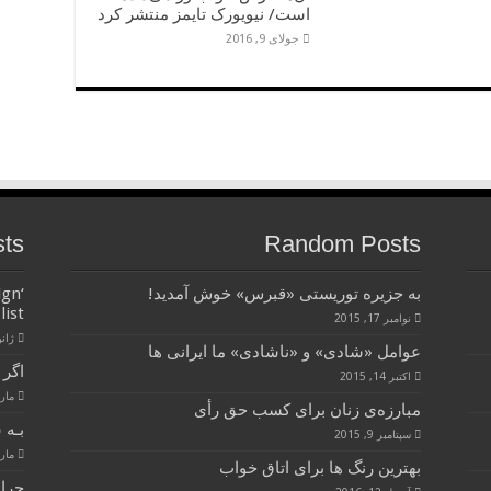
است/ نیویورک تایمز منتشر کرد
جولای 9, 2016
sts
Random Posts
به جزیره توریستی «قبرس» خوش آمدید!
ign
list
نوامبر 17, 2015
ژانویه 
عوامل «شادی» و «ناشادی» ما ایرانی ها
اگر 
اکتبر 14, 2015
مارس 28
مبارزه‌ی زنان برای کسب حق رأی
بـه 
سپتامبر 9, 2015
مارس 28
بهترین رنگ ها برای اتاق خواب
چرا