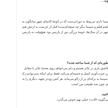
وید…
ینما دارم، مربوط به دورانی‌ست که در کوچۀ کاتینای شهر سایگون به
تم فیلم و سینما دیگر چه صیغه‌ای‌ست! قبل از عزیمت به ارتش هم،
شهر در آن سال‌ها، حومۀ بزرگی دور از پاریس بود. هیچ‌وقت به پاریس
وره‌ای که از شما ساخته شده؟
اشق بازی در تئاتر هستم و دلم می‌خواهد روی صحنۀ تئاتر یا مقابل
طرز حیرت‌آوری کسل و خسته‌ام می‌کند. فقط برای اینکه نمی‌توانم رک
ینما به برکه‌ای‌ پر از زالو می‌ماند. هر کس زودتر بجهد، دیگری را به
یاورم. چون ضد طبیعت من است.
شید.
ی‌گویند «
کات
» خیلی بهم خوش می‌گذرد.