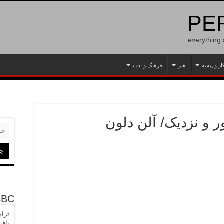
PER
everything
ار و پیشه
هنر
فرهنگ و ادب
ر و نزدیک/ آلن دلون
BBC
ترام
یاف