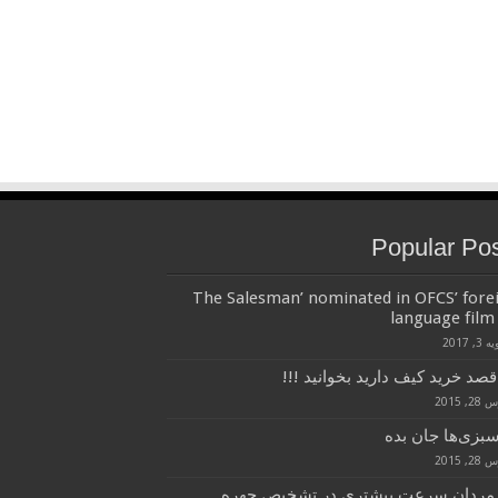
Popular Po
‘The Salesman’ nominated in OFCS’ fore
language film 
3, 2017
قصد خرید کیف دارید بخوانید !!!
, 2015
سبزی‌ها جان بده
, 2015
 مردان سرعت بیشتری در تشخیص چهره