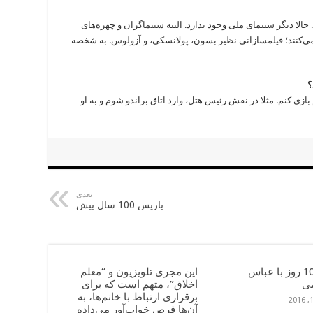
ین سینما متعلق به دو دهۀ 1960 و 1970 بود. حالا دیگر سینمای ملی وجود ندارد. البته سینماگران و چهره‌های
 می‌کنند؛ فیلمسازانی نظیر بسون، پولانسکی، و آزولوس. به شخصه
؟
ازی کنم. مثلا در نقش رئیس هتل، وارد اتاق براندو شوم و به او
بعدی
پاریس 100 سال پیش
خاطرۀ 10 روز با عباس
این مجری تلویزیون و “معلم
ی
اخلاق”، متهم است که برای
برقراری ارتباط با خانم‌ها، به
آن‌ها قرص خواب‌آور می‌داده