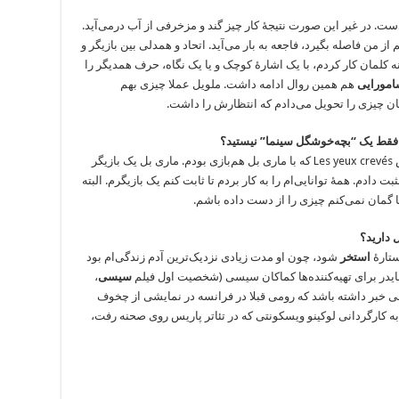
ست. در غیر این صورت نتیجۀ کار چیز گند و مزخرفی از آب درمی‌آید.
 من فاصله بگیرد، فاجعه‌ به بار می‌آید. اتحاد و همدلی بین بازیگر و
ه کلمان کار کردم، با یک اشارۀ کوچک و یا یک نگاه، حرف همدیگر را
مورایی
هم همین‌ روال ادامه داشت. ملویل عملا چیزی بهم
مان چیزی را تحویل می‌دادم که انتظارش را داشت.
که فقط یک “بچه‌خوشگل سینما” نیستید؟
بله. و تجربۀ واقعا دشواری بود. مخصوصا در نمایش Les yeux crevés که با ماری بل هم‌بازی بودم. ماری بل یک بازیگر
دادم. همۀ توانایی‌ام را به کار بردم تا ثابت کنم یک بازیگرم. البته
گمان نمی‌کنم چیزی را از دست داده باشم.
 دارید؟
ستارۀ
استخر
شود، چون او مدت زیادی نزدیک‌ترین آدم زندگی‌ام بود
یدر برای تهیه‌کننده‌ها کماکان سیسی (شخصیت اول فیلم
سیسی
،
ظر نمی‌رسید کسی خبر داشته باشد که رومی قبلا در فرانسه در نمایشی از چخوف
ازی کرده، و یا در نمایش It’s pity she’s a whore به کارگردانی لوکینو ویسکونتی که در تئاتر پاریس روی صحنه رفت،