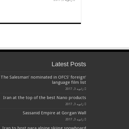
Latest Posts
‘The Salesman’ nominated in OFCS’ foreign
language film list
ژانویه 3, 2017
Iran at the top of the best Nano products
ژانویه 3, 2017
Sassanid Empire at Gorgan Wall
ژانویه 3, 2017
Iran to host para alpine skiing,snowboard