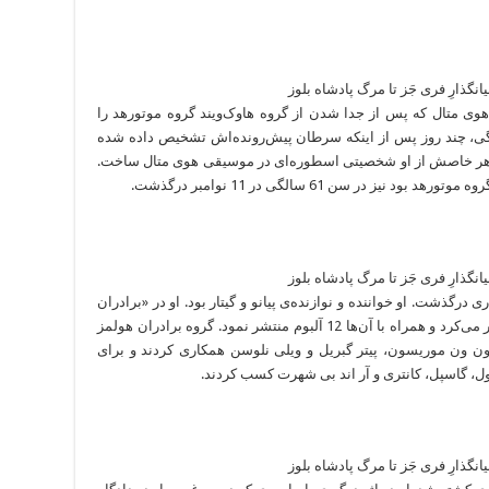
 متال که پس از جدا شدن از گروه هاوک‌ویند گروه موتورهد را
رد در 28 دسامبر 2015، در سن 70 سالگی، چند روز پس از اینکه سرطان پیش‌رونده‌اش تشخیص داده شده
ر خاصش از او شخصیتی اسطوره‌ای در موسیقی هوی متال ساخت.
ز در سن 61 سالگی در 11 نوامبر درگذشت.
7 سالگی بر اثر بیماری درگذشت. او خواننده و نوازنده‌ی پیانو و گیتار بود. او در «برادران
هولمز» گروهی که با برادرانش راه انداخته بود کار می‌کرد و همراه با آن‌ها 12 آلبوم منتشر نمود. گروه برادران هولمز
 ون موریسون، پیتر گبریل و ویلی نلوسن همکاری کردند و برای
، گاسپل، کانتری و آر اند بی شهرت کسب کردند.