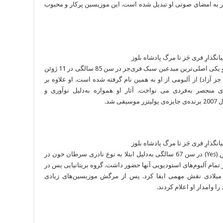
تار به امضای صوتی او تبدیل شده است. این موزیسین پرکار و محبوب
موزیسین برجسته‌ی جز، نوازنده‌ی ساکسفن آلتو و یکی اصلی‌ترین مبدعین سبک فری‌جز در سن 85 سالگی در 11 ژوئن
 آزاد) از آلبومی از او به همین نام گرفته شده است. او علاوه بر
 منحصر به‌فردی می نواخت. آثار او همواره به‌دلیل نوآوری و
شد.
بیسیست و از پایه‌گذاران گروه راک پروگرسیو یِس (Yes) در سن 67 سالگی به‌دلیل ابتلا به نوع نادری سرطان خون در
ر تمام آلبوم‌های استودیویی آنها حضور داشت. گروه بریتانیایی یس در
وسیقی راک پروگرسیو و روانگردان دهه‌ی 70 میلادی نقش مهمی ایفا ‌کرد. پس از مرگش موزیسین‌های زیادی
 وامدار او اعلام کردند.