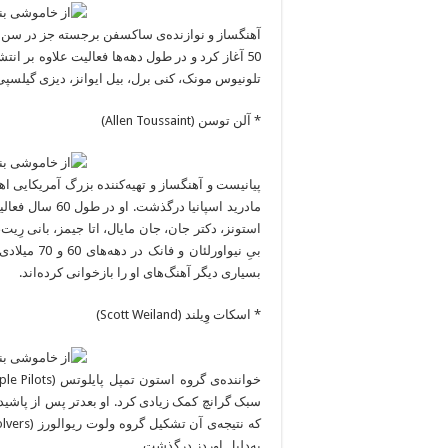
50 آغاز کرد و در طول دهه‌ها فعالیت علاوه بر ان
تلونیوس مونک، کنی برل، بیل ایوانز، دیزی گیلسپ
* آلن توسن (Allen Toussaint)
مادرید اسپانیا 
استونز، دکتر جان، جان مایال، اتا جیمز، بانی رِ
بیِ نیواورل
بسیاری دیگر آهنگ‌های او را بازخوانی کرده‌اند.
* اسکات وِیلند (Scott Weiland)
سبک گرانچ کمک زیادی کرد. او بعدتر پس از پاشیدن
به‌دلیل اوردز درگذشت.