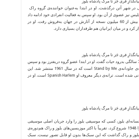
یونانی در 25 ژانویه در سن 68 سالگی در شهر آتن درگذشت. او در ابتدا به‌عنوان خواننده‌ی گروه راک
روهی که ونجلیس نیز عضوی از آن بود. او سپس به فعالیت انفرادی خود ادامه داد
و آثارش در جهان با استقبال خوبی روبرو شد و بیش از 60 میلیون نسخه از آثارش در جهان به‌فروش رفت. او در
 کرد و در میان ایرانیان هم طرفداران بسیاری دارد.
خواننده‌ی آر اند بی و سول، در 30 آوریل در سن 76 سالگی بدرود حیات گفت. او در ابتدا عضو گروه دریفترز بود و سپس
به فعالیت انفرادی پرداخت. مهم‌ترین اثر او ترانه‌ی جاودانه‌ی Stand by Me است که در سال 1961 منتشر شد. این
ترانه توسط افراد زیادی از جمله جان لنون بازخوانی شده است. ترانه‌ی دیگر معروف او Spanish Harlem است. او در
فسانه‌ای بلوز، کسی که موسیقی بلوز را وارد جریان اصلی موسیقی
کرد، در 14 می در 89 سالگی درگذشت. کار خود را 1948 شروع کرد، تقریباً با اکثر موزیسین‌های بلوز و راک هم‌دوره‌ی
بلوز و راک گذاشت که این سبک‌ها بدون او قابل تصور نیست.‌ سبک