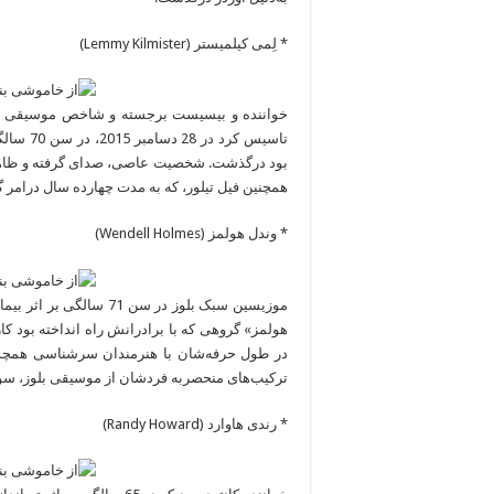
* لِمی کیلمیستر (Lemmy Kilmister)
خواننده و بیسیست برجسته و شاخص موسیقی هوی
تاسیس ک
بود درگذشت. شخصیت عاصی، صدای گرفته و ظاه
همچنین فیل تیلور، که به مدت چهارده سال درامر گروه موتورهد بود نی
* وندل هولمز (Wendell Holmes)
موزیسین سبک بلوز در سن 1
در طول حرفه‌شان با هنرمندان سرشناسی همچون
ترکیب‌های منحصربه فردشان از موسیقی بلوز، سول
* رندی هاوارد (Randy Howard)