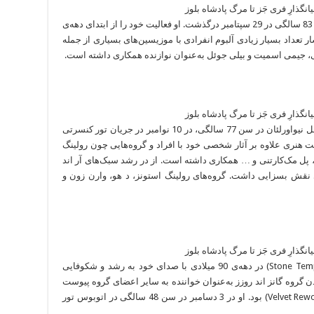
آهنگساز و نوازنده‌ی ساکسفن برجسته جز در سن 83 سالگی در 29 سپتامبر درگذشت. او فعالیت خود را از ابتدای دهه‌ی
تشار تعداد بسیار زیادی آلبوم انفرادی با موزیسین‌های بسیاری از جمله
ی، جیمی اسمیت و بیلی جوئل به‌عنوان نوازنده همکاری داشته است.
پیانیست و آهنگساز و تهیه‌کننده بزرگ آمریکایی اهل نیواورلئان در سن 77 سالگی، در 10 نوامبر در جریان تور کنسرتی
درگذشت. او در طول 60 سال فعالیت هنری علاوه بر آثار شخصی خود با افراد و گروه‌هایی چون رولینگ
یت، پل مک‌کارتنی و … همکاری داشته است. از در رشد سبک‌های آر اند
ئان و فانک در دهه‌های 60 و 70 میلادی نقش بسزایی داشت. گروه‌های رولینگ استونز، د هو، وارن زون و
خواننده‌ی گروه استون تمپل پایلوتس (Stone Temple Pilots) در دهه‌ی 90 میلادی با صدای خود به رشد و شکوفایی
 گروه گانز اند روزز به‌عنوان خواننده به سایر اعضای گروه پیوست
که نتیجه‌ی آن تشکیل گروه ولوت ریوالورز (Velvet Rewolvers) بود. او در 3 دسامبر در سن 48 سالگی در اتوبوس تور