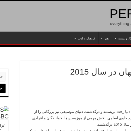
PER
everything
ار و پیشه
هنر
فرهنگ و ادب
در سال 2015
ادی از دنیا رخت بربستند و درگذشتند. دنیای موسیقی نیز بزرگانی را از
BBC
د حاوی اسامی بخش مهمی از موزیسین‌ها، خوانندگان و افرادی
ذشتند.
عراق
ممک
 طبیعی از دنیا رفته اند. هرچند شاید دوره‌ی فعالیت آن ها روی کره