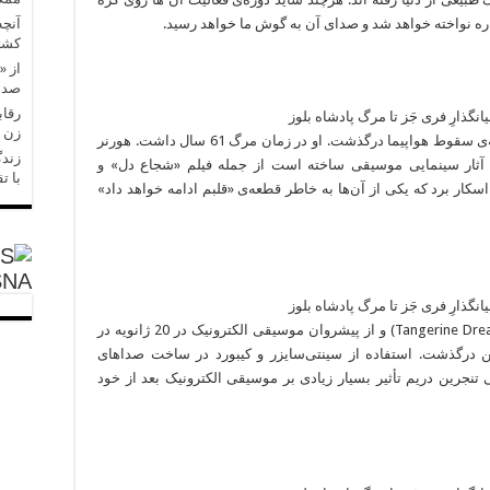
آنچه
اره نواخته خواهد شد و صدای آن به گوش ما خواهد رسید.
کشتی
صدا 
رقاب
زن 
آهنگساز صاحب نام و پرکار هالیوودی در یک حادثه‌ی سقوط هواپیما درگذشت. او در زمان مرگ 61 سال داشت. هورنر
زندگ
ن آثار سینمایی موسیقی ساخته است از جمله فیلم «شجاع دل» و
با ت
اسکار برد که یکی از آن‌ها به خاطر قطعه‌ی «قلبم ادامه خواهد داد»
SNA
موزیسین آلمانی، پایه‌گذار گروه تنجرین دریم (Tangerine Dream) و از پیشروان موسیقی الکترونیک در 20 ژانویه در
وین درگذشت. استفاده از سینتی‌سایزر و کیبورد در ساخت صداهای
تنجرین دریم تأثیر بسیار زیادی بر موسیقی الکترونیک بعد از خود