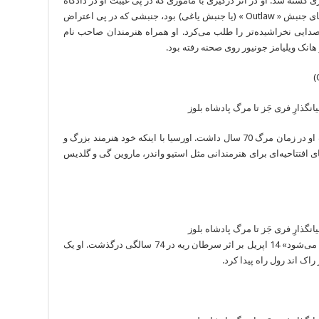
سالگی بر اثر تیراندازی کشته شد. او در اثر درگیری با ماموری که در پی غیبت او در دادگاه
به منزلش آماده بود کشته شد. هاوارد یکی از اعضای جنبش « Outlaw » (یا جنبش یاغی) بود، جنبشی که در پی اعتراض
دایی نخراشیده‌تر را طلب می‌کرد. او همراه هنرمندان صاحب نام
انک ویلیامز جونیور روی صحنه رفته بود.
خواننده ار اند بی و جز بر اثر حمله قلبی درگذشت او در زمان مرگ 70 سال داشت. اورسیا با اینکه خود هنرمند بزرگ و
ی افتتاحیه‌ای برای هنرمندانی مثل استیو واندر، ماروین گی و گلدیس
خواننده‌ی ترانه مشهور «وقتی یک مرد عاشق زنی می‌شود» 14 اپریل بر اثر سرطان ریه در 74 سالگی درگذشت. او یک