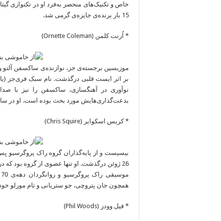
خاص و تکنیک‌های منحصر به‌فرد او در تکنوازی گی
15 بار برنده‌ی جایزه‌ی گرمی شد.
* اُرنت کلمن (Ornette Coleman)
بر اثر ایست قلبی درگذشت. نام سبک فری‌جز (یا جز
نوآوری در آهنگسازی، ساکسفن را نیز با صدای
بدعت‌گذاری‌هایش مورد بحث بوده است. او در سال 2007 برنده‌ی جایزه‌ی پولیتزر موسیقی 
* کریس اسکوایر (Chris Squire)
26 ژوئن درگذشت. او تنها عضوی از گروه بود که د
م
همچون جان پتروچی، جو ستریانی و تام مورلو خود را
* فیل وودز (Phil Woods)