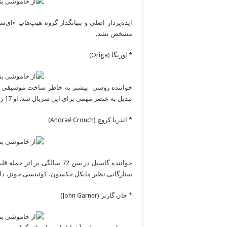
مشخص نشد.
* اوریگا (Origa)
خواننده روسی بیشتر به خاطر ساخت موسیقی انی
تبدیل به عنصر مهمی برای این سریال شد. او 17 ژانویه در سن 44 سالگی در توکیو و بر اثر سرطان ریه درگذشت.
* اندریا کروچ (Andraé Crouch)
خواننده گاسپل در سن 72 سالگ
ستارگانی نظیر مایکل جکسون، کوئینسی جونز، دایا
* جان گارنر (John Garner)