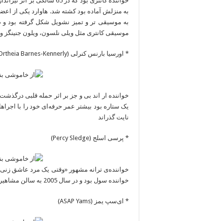
خواننده کانتری بود که در 65 
به موسیقی تر و تمیز نشویل شکل گرفته بود و ص
موسیقی کانتری مثل ویلی نلسون، ویلون جنینگز و ه
* اورسیا بارنس کنرلی (Ortheia Barnes-Kennerly)
یک ستاره بود بیشتر عمر حرفه‌ای خود را با اجراها
نایت گذراند
* پرسی اسلج (Percy Sledge)
خواننده سول بود و در سال 2005 به سالن مشاهیر راک اند رول راه پیدا کرد.
* ای‌سپ یمز (ASAP Yams)