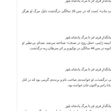
ایده‌پرداز اصلی و بنیانگذار گروه هیپ‌هاپ «ای‌سپ ماب» است که در سن 26 سالگی درگذشت دلیل مرگ او هرگز
مه ژاپنی، «مثل روح در صدف» شناخته می‌شد. صدای بی‌نظیر او
ی بر اثر حمله قلبی درگشذت. او خواننده‌ی صاحب نام و برنده‌ی گرمی بود که در کنار
نا راس و التون جان خوانده بود.